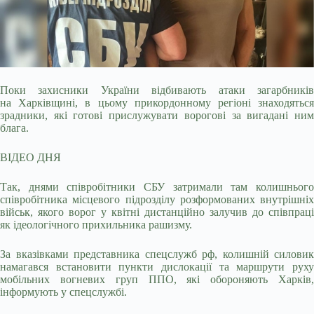
Поки захисники України відбивають атаки загарбників
на Харківщині, в цьому прикордонному регіоні знаходяться
зрадники, які готові прислужувати ворогові за вигадані ним
блага.
ВІДЕО ДНЯ
Так, днями співробітники СБУ затримали там колишнього
співробітника місцевого підрозділу розформованих внутрішніх
військ, якого ворог у квітні дистанційно залучив до співпраці
як ідеологічного прихильника рашизму.
За вказівками представника спецслужб рф, колишній силовик
намагався встановити пункти дислокації та маршрути руху
мобільних вогневих груп ППО, які обороняють Харків,
інформують у спецслужбі.