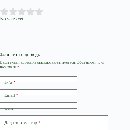
Submit Rating
Rate this item:
No votes yet.
Залишити відповідь
Ваша e-mail адреса не оприлюднюватиметься.
Обов’язкові поля
позначені
*
Ім’я
*
Email
*
Сайт
Додати коментар
*