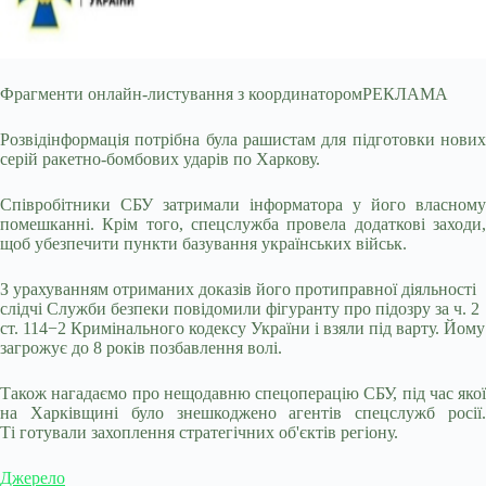
Фрагменти онлайн-листування з координаторомРЕКЛАМА
Розвідінформація потрібна була рашистам для підготовки нових
серій ракетно-бомбових ударів по Харкову.
Співробітники СБУ затримали інформатора у його власному
помешканні. Крім того, спецслужба провела додаткові заходи,
щоб убезпечити пункти базування українських військ.
З урахуванням отриманих доказів його протиправної діяльності
слідчі Служби безпеки повідомили фігуранту про підозру за ч. 2
ст. 114−2 Кримінального кодексу України і взяли під варту. Йому
загрожує до 8 років позбавлення волі.
Також нагадаємо про нещодавню спецоперацію СБУ, під час якої
на Харківщині було знешкоджено агентів спецслужб росії.
Ті готували захоплення стратегічних об'єктів регіону.
Джерело