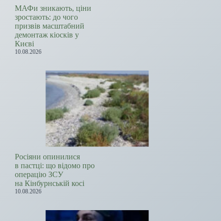
МАФи зникають, ціни
зростають: до чого
призвів масштабний
демонтаж кіосків у
Києві
10.08.2026
Росіяни опинилися
в пастці: що відомо про
операцію ЗСУ
на Кінбурнській косі
10.08.2026