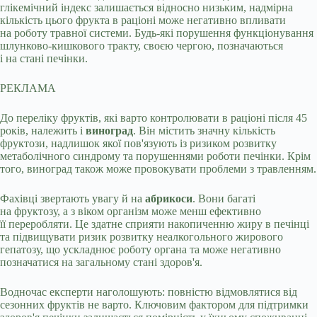
глікемічний індекс залишається відносно низьким, надмірна
кількість цього фрукта в раціоні може негативно впливати
на роботу травної системи. Будь-які порушення функціонування
шлунково-кишкового тракту, своєю чергою, позначаються
і на стані печінки.
РЕКЛАМА
До переліку фруктів, які варто контролювати в раціоні після 45
років, належить і
виноград
. Він містить значну кількість
фруктози, надлишок якої пов'язують із ризиком розвитку
метаболічного синдрому та порушеннями роботи печінки. Крім
того, виноград також може провокувати проблеми з травленням.
Фахівці звертають увагу й на
абрикоси
. Вони багаті
на фруктозу, а з віком організм може менш ефективно
її переробляти. Це здатне сприяти накопиченню жиру в печінці
та підвищувати ризик розвитку неалкогольного жирового
гепатозу, що ускладнює роботу органа та може негативно
позначатися на загальному стані здоров'я.
Водночас експерти наголошують: повністю відмовлятися від
сезонних фруктів не варто. Ключовим фактором для підтримки