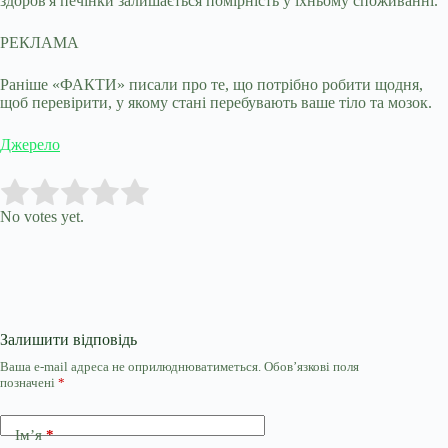
здоров'я печінки залишається помірність у їхньому споживанні.
РЕКЛАМА
Раніше «ФАКТИ» писали про те, що потрібно робити щодня,
щоб перевірити, у якому стані перебувають ваше тіло та мозок.
Джерело
Submit Rating
Rate this item:
No votes yet.
Залишити відповідь
Ваша e-mail адреса не оприлюднюватиметься.
Обов’язкові поля
позначені
*
Ім’я
*