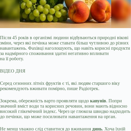
Після 45 років в організмі людини відбуваються природні вікові
зміни, через які печінка може ставати більш чутливою до різних
навантажень. Фахівці наголошують, що навіть
корисні продукти
за надмірного споживання здатні негативно впливати
на її роботу.
ВІДЕО ДНЯ
Серед сезонних літніх фруктів є ті, які людям старшого віку
рекомендують вживати помірно, пише Радіотрек.
Зокрема, обережність варто проявляти щодо
кавунів
. Попри
значний вміст води та корисних речовин, вони мають відносно
високий глікемічний індекс. Через це глюкоза швидко надходить
до печінки, що може посилювати навантаження на орган.
Не менш уважно слід ставитися до вживання
динь
. Хоча їхній