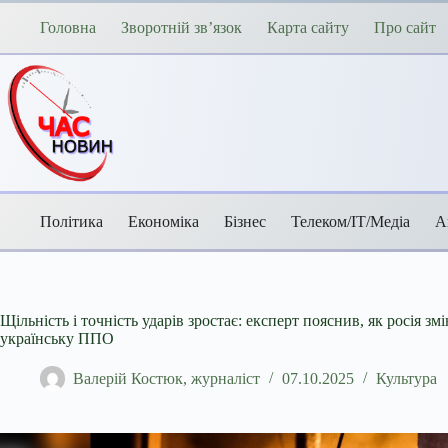
Перейти
до
Головна
Зворотній зв’язок
Карта сайту
Про сайт
вмісту
Політика
Економіка
Бізнес
Телеком/ІТ/Медіа
А
Щільність і точність ударів зростає: експерт пояснив, як росія зм
українську ППО
Валерій Костюк, журналіст
07.10.2025
Культура