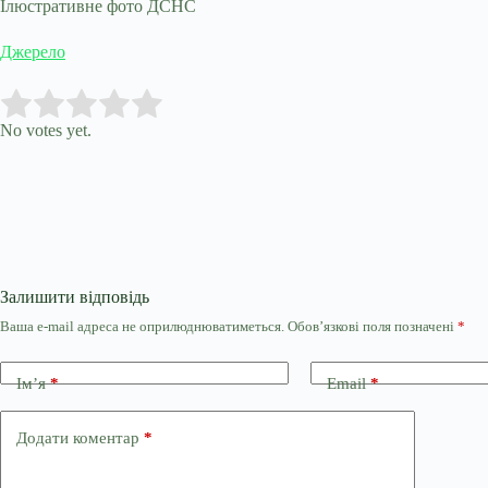
Ілюстративне фото ДСНС
Джерело
Submit Rating
Rate this item:
No votes yet.
Залишити відповідь
Ваша e-mail адреса не оприлюднюватиметься.
Обов’язкові поля позначені
*
Ім’я
*
Email
*
Додати коментар
*