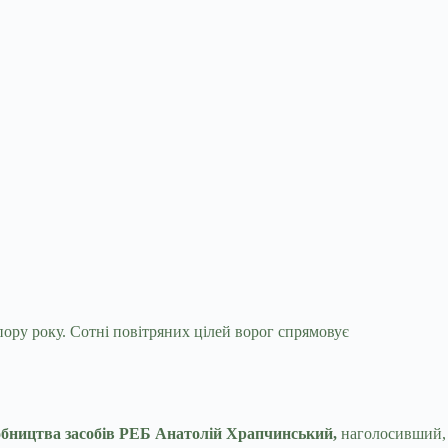
пору року. Сотні повітряних цілей ворог
спрямовує
робництва засобів РЕБ Анатолій Храпчинський,
наголосивший,