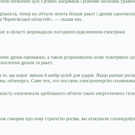
уючи визначені цілі з різних напрямків і різними засобами ураже
льність, тепер на об'єкти летить більше ракет і дронів одночасно
 Чернігівської областей», — сказав він.
ні: в області запровадили погодинні відключення електрики
чи дрони-приманки, а також розраховуючи шлях повітряних ціле
хоплення дронів та ракет.
 те, що ворог змінив й вибір цілей для ударів. Якщо раніше росі
рема, обленерго. Саме тих, хто постачає електроенергію споживача
хисту охоплювали здебільшого об'єкти таких енергетичних гіган
 говорив про нову стратегію росіян, які атакували газовидобувн