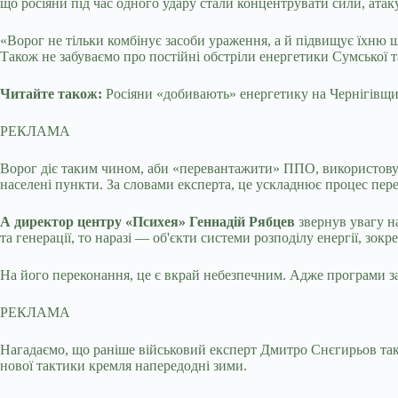
що росіяни під час одного удару стали концентрувати сили, атак
«Ворог не тільки комбінує засоби ураження, а й підвищує їхню щі
Також не забуваємо про постійні обстріли енергетики Сумської та
Читайте також:
Росіяни «добивають» енергетику на Чернігівщи
РЕКЛАМА
Ворог діє таким чином, аби «перевантажити» ППО, використовую
населені пункти. За словами експерта, це ускладнює процес пере
А директор центру «Психея» Геннадій Рябцев
звернув увагу на
та генерації, то наразі — об'єкти системи розподілу енергії, зок
На його переконання, це є вкрай небезпечним. Адже програми за
РЕКЛАМА
Нагадаємо, що раніше військовий експерт Дмитро Снєгирьов також
нової тактики кремля напередодні зими.