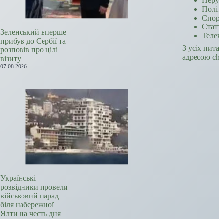
Неру
Полі
Спор
Стат
Зеленський вперше
Теле
прибув до Сербії та
З усіх пит
розповів про цілі
адресою c
візиту
07.08.2026
Українські
розвідники провели
військовий парад
біля набережної
Ялти на честь дня