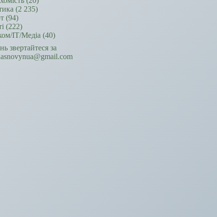
хомість
(20)
тика
(2 235)
т
(94)
ті
(222)
ком/ІТ/Медіа
(40)
ань звертайтеся за
hasnovynua@gmail.com