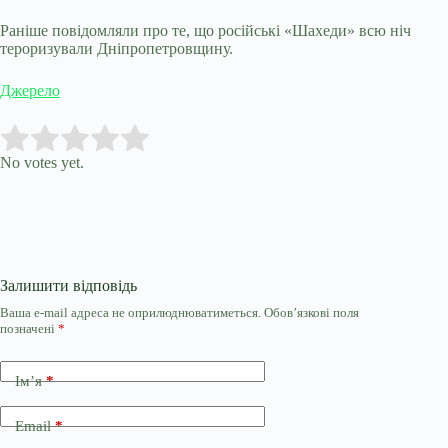
Раніше повідомляли про те, що російські «Шахеди» всю ніч
тероризували Дніпропетровщину.
Джерело
Submit Rating
Rate this item:
No votes yet.
Залишити відповідь
Ваша e-mail адреса не оприлюднюватиметься.
Обов’язкові поля
позначені
*
Ім’я
*
Email
*