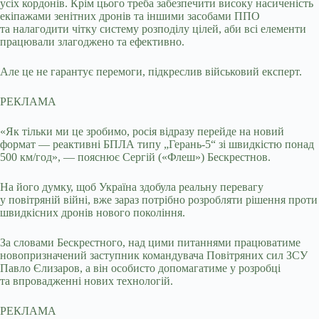
усіх кордонів. Крім цього треба забезпечити високу насиченість
екіпажами зенітних дронів та іншими засобами ППО
та налагодити чітку систему розподілу цілей, аби всі елементи
працювали злагоджено та ефективно.
Але це не гарантує перемоги, підкреслив військовий експерт.
РЕКЛАМА
«Як тільки ми це зробимо, росія відразу перейде на новий
формат — реактивні БПЛА типу „Герань-5“ зі швидкістю понад
500 км/год», — пояснює Сергій («Флеш») Бескрестнов.
На його думку, щоб Україна здобула реальну перевагу
у повітряній війні, вже зараз потрібно розробляти рішення проти
швидкісних дронів нового покоління.
За словами Бескрестного, над цими питаннями працюватиме
новопризначений заступник командувача Повітряних сил ЗСУ
Павло Єлизаров, а він особисто допомагатиме у розробці
та впровадженні нових технологій.
РЕКЛАМА