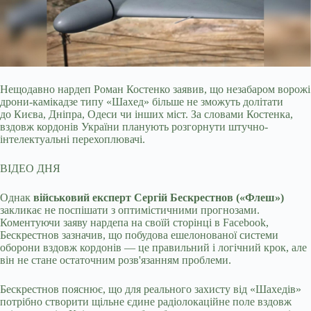
Нещодавно нардеп Роман Костенко заявив, що незабаром ворожі
дрони-камікадзе типу «Шахед» більше не зможуть долітати
до Києва, Дніпра, Одеси чи інших міст. За
словами Костенка,
вздовж кордонів України планують розгорнути штучно-
інтелектуальні перехоплювачі.
ВІДЕО ДНЯ
Однак
військовий експерт Сергій Бескрестнов («Флеш»)
закликає не поспішати з оптимістичними прогнозами.
Коментуючи заяву нардепа на своїй сторінці в Facebook,
Бескрестнов зазначив, що побудова ешелонованої системи
оборони вздовж кордонів — це правильний і логічний крок, але
він не стане остаточним розв'язанням проблеми.
Бескрестнов пояснює, що для реального захисту від «Шахедів»
потрібно створити щільне єдине радіолокаційне поле вздовж