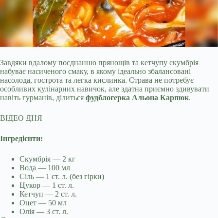
Завдяки вдалому поєднанню прянощів та кетчупу скумбрія
набуває насиченого смаку, в якому ідеально збалансовані
насолода, гострота та легка кислинка. Страва не потребує
особливих кулінарних навичок, але здатна приємно здивувати
навіть гурманів, ділиться
фудблогерка Альона Карпюк
.
ВІДЕО ДНЯ
Інгредієнти:
Скумбрія — 2 кг
Вода — 100 мл
Сіль — 1 ст. л. (без гірки)
Цукор — 1 ст. л.
Кетчуп — 2 ст. л.
Оцет — 50 мл
Олія — 3 ст. л.