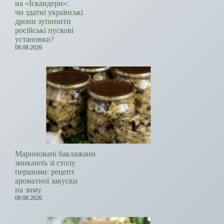
на «Іскандери»:
чи здатні українські
дрони зупинити
російські пускові
установки?
08.08.2026
Мариновані баклажани
зникають зі столу
першими: рецепт
ароматної закуски
на зиму
08.08.2026