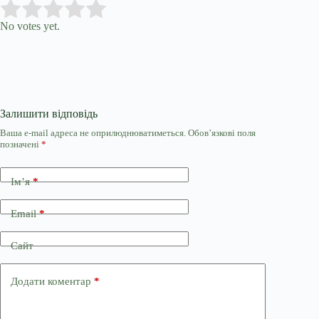
Submit Rating
Rate this item:
No votes yet.
Залишити відповідь
Ваша e-mail адреса не оприлюднюватиметься.
Обов’язкові поля
позначені
*
Ім’я
*
Email
*
Сайт
Додати коментар
*