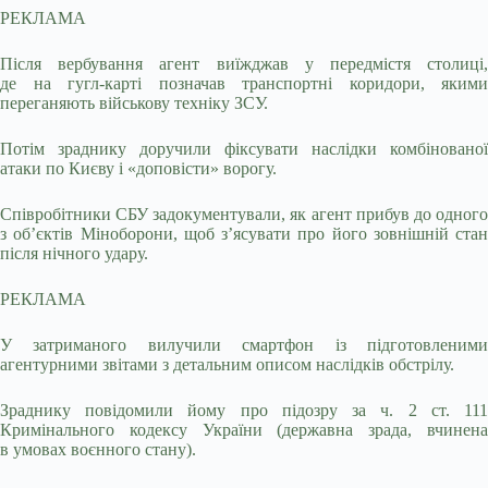
РЕКЛАМА
Після вербування агент виїжджав у передмістя столиці,
де на гугл-карті позначав транспортні коридори, якими
переганяють військову техніку ЗСУ.
Потім зраднику доручили фіксувати наслідки комбінованої
атаки по Києву і «доповісти» ворогу.
Співробітники СБУ задокументували, як агент прибув до одного
з об’єктів Міноборони, щоб з’ясувати про його зовнішній стан
після нічного удару.
РЕКЛАМА
У затриманого вилучили смартфон із підготовленими
агентурними звітами з детальним описом наслідків обстрілу.
Зраднику повідомили йому про підозру за ч. 2 ст. 111
Кримінального кодексу України (державна зрада, вчинена
в умовах воєнного стану).