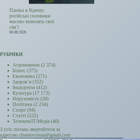
Паніка в Криму:
російські силовики
масово вивозять свої
сім’ї
06.08.2026
РУБРИКИ
Агроновини
(2 374)
Бізнес
(375)
Економіка
(271)
Здоров’я
(352)
Інциденти
(412)
Культура
(17 173)
Нерухомість
(20)
Політика
(2 234)
Спорт
(94)
Статті
(222)
Телеком/ІТ/Медіа
(40)
З усіх питань звертайтеся за
адресою chasnovynua@gmail.com