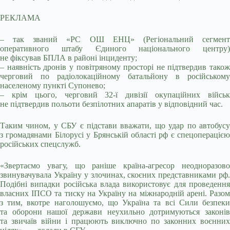
РЕКЛАМА
– так званий «РС ОШ ЕНЦ» (Регіональний сегмент
оперативного штабу Єдиного національного центру)
не фіксував БПЛА в районі інциденту;
– наявність дронів у повітряному просторі не підтвердив також
черговий по радіолокаційному батальйону в російському
населеному пункті Супонево;
– крім цього, черговий 32-ї дивізії окупаційних військ
не підтвердив польоти безпілотних апаратів у відповідний час.
Таким чином, у СБУ є підстави вважати, що удар по автобусу
з громадянами Білорусі у Брянській області рф є спецоперацією
російських спецслужб.
«Звертаємо увагу, що раніше країна-агресор неодноразово
звинувачувала Україну у злочинах, скоєних представниками рф.
Подібні випадки російська влада використовує для проведення
власних ІПСО та тиску на Україну на міжнародній арені. Разом
з тим, вкотре наголошуємо, що Україна та всі Сили безпеки
та оборони нашої держави неухильно дотримуються законів
та звичаїв війни і працюють виключно по законних воєнних