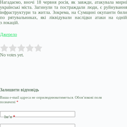
Нагадаємо, вночі 18 червня росія, як завжди, атакувала мирні
українські міста. Загинули та постраждали люди, є руйнування
інфраструктури та житла. Зокрема, на Сумщині окупанти били
по рятувальниках, які ліквідували наслідки атаки на одній
з локацій.
Джерело
Submit Rating
Rate this item:
No votes yet.
Залишити відповідь
Ваша e-mail адреса не оприлюднюватиметься.
Обов’язкові поля
позначені
*
Ім’я
*