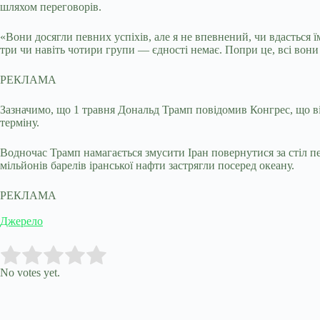
шляхом переговорів.
«Вони досягли певних успіхів, але я не впевнений, чи вдасться ї
три чи навіть чотири групи — єдності немає. Попри це, всі вони 
РЕКЛАМА
Зазначимо, що 1 травня Дональд Трамп повідомив Конгрес, що вій
терміну.
Водночас Трамп намагається змусити Іран повернутися за стіл п
мільйонів барелів іранської нафти застрягли посеред океану.
РЕКЛАМА
Джерело
Submit Rating
Rate this item:
No votes yet.