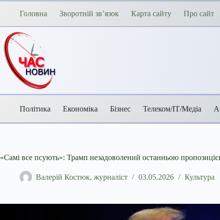
Перейти
до
Головна
Зворотній зв’язок
Карта сайту
Про сайт
вмісту
Політика
Економіка
Бізнес
Телеком/ІТ/Медіа
А
«Самі все псують»: Трамп незадоволений останньою пропозиціє
Валерій Костюк, журналіст
03.05.2026
Культура