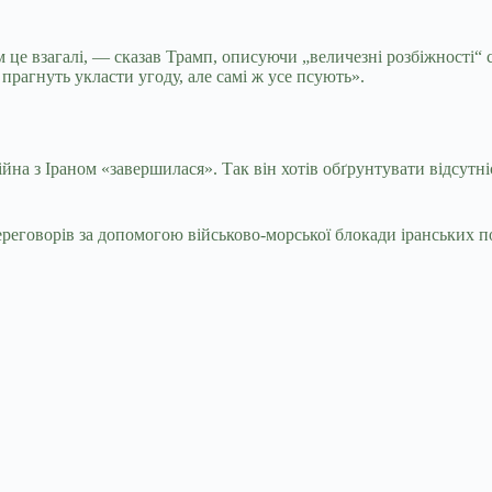
м це взагалі, — сказав Трамп, описуючи „величезні розбіжності“ с
прагнуть укласти угоду, але самі ж усе псують».
на з Іраном «завершилася». Так він хотів обґрунтувати відсутні
ереговорів за допомогою військово-морської блокади іранських п