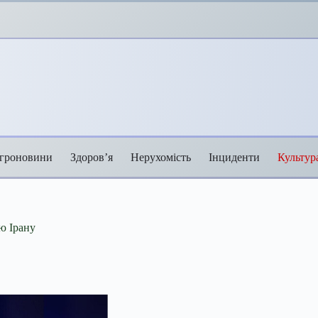
гроновини
Здоров’я
Нерухомість
Інциденти
Культур
ю Ірану