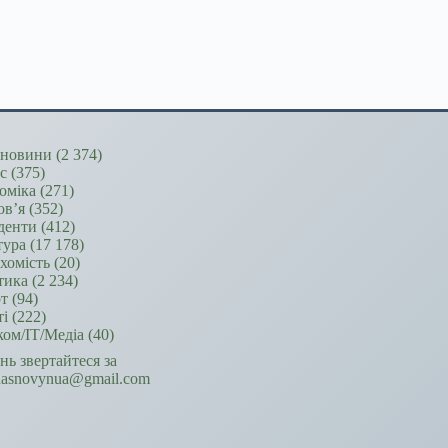
новини
(2 374)
ес
(375)
оміка
(271)
ов’я
(352)
денти
(412)
тура
(17 178)
хомість
(20)
тика
(2 234)
т
(94)
ті
(222)
ком/ІТ/Медіа
(40)
ань звертайтеся за
hasnovynua@gmail.com