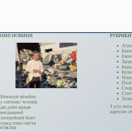
АННІ НОВИНИ
РУБРИКИ
Агро
Бізн
Екон
Здор
Інци
Куль
Неру
Полі
Спор
Стат
Викинув мільйон
Теле
у смітник: чоловік
З усіх пит
дві доби шукав
адресою c
виграшний
лотерейний білет
серед тонн сміття
07.08.2026