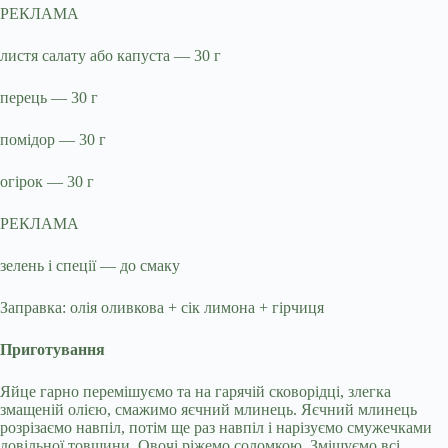
РЕКЛАМА
листя салату або капуста — 30 г
перець — 30 г
помідор — 30 г
огірок — 30 г
РЕКЛАМА
зелень і спеції — до смаку
Заправка: олія оливкова + сік лимона + гірчиця
Приготування
Яйце гарно перемішуємо та на гарячій сковорідці, злегка
змащеній олією, смажимо яєчний млинець. Яєчний млинець
розрізаємо навпіл, потім ще раз навпіл і нарізуємо смужечками
довільної товщини. Овочі ріжемо соломкою. Змішуємо всі