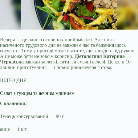
Вечеря — це один з основних прийомів їжі. Але після
насиченого трудового дня не завжди є час та бажання щось
готувати. Тому у пригоді може стати те, що завжди є
під рукою.
А це може бути не зовсім корисно.
Дієтологиня Катерина
Черкаська
завжди за легкі, ситні та смачні вечері. Це коли 10
хвилин приготування — і повноцінна вечеря готова.
ВІДЕО ДНЯ
Салат з тунцем та яєчним млинцем
Складники:
Тунець консервований — 80 г
яйце — 1 шт.