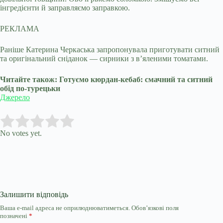
інгредієнти й заправляємо заправкою.
РЕКЛАМА
Раніше Катерина Черкаська запропонувала приготувати ситний
та оригінальний сніданок — сирники з в’яленими томатами.
Читайте також: Готуємо кюрдан-кебаб: смачний та ситний
обід по-турецьки
Джерело
Submit Rating
Rate this item:
No votes yet.
Залишити відповідь
Ваша e-mail адреса не оприлюднюватиметься.
Обов’язкові поля
позначені
*