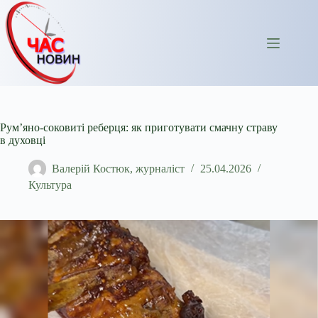
Перейти
до
вмісту
Рум’яно-соковиті реберця: як приготувати смачну страву
в духовці
Валерій Костюк, журналіст
25.04.2026
Культура