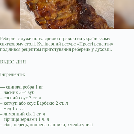
Реберця є дуже популярною стравою на українському
святковому столі. Кулінарний ресурс «Прості рецепти»
поділився рецептом приготування реберець у духовці.
ВІДЕО ДНЯ
Інгредієнти:
— свинячі ребра 1 кг
– часник 3−4 зуб
– соєвий соус 3 ст. л
– кетчуп або соус Барбекю 2 ст. л
– мед 1 ст. л
– лимонний сік 1 ст. л
– гірчиця зернами 1 ч. л
– сіль, перець, копчена паприка, хмелі-сунелі