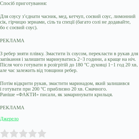
Спосіб приготування:
Для соусу зʼєднати часник, мед, кетчуп, соєвий соус, лимонний
сік, гірчицю зернами, сіль та спеції (багато солі не додавайте,
бо є соєвий соус).
РЕКЛАМА
З ребер зняти плівку. Змастити їх соусом, перекласти в рукав для
запікання і залишити маринуватись 2−3 години, а краще на ніч.
Після чого готувати в розігрітій до 180 °C духовці 1−1 год 20 хв,
але час залежить від товщини ребер.
Потім відкрити рукав, змастити маринадом, який залишився
і готувати при 200 °C приблизно 20 хв. Смачного.
Раніше «ФАКТИ» писали, як замаринувати крильця.
РЕКЛАМА
Джерело
Submit Rating
Rate this item: