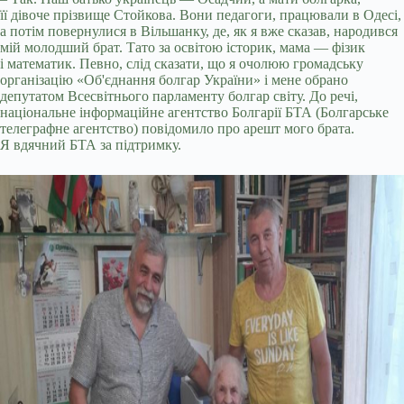
її дівоче прізвище Стойкова. Вони педагоги, працювали в Одесі,
а потім повернулися в Вільшанку, де, як я вже сказав, народився
мій молодший брат. Тато за освітою історик, мама — фізик
і математик. Певно, слід сказати, що я очолюю громадську
організацію «Об'єднання болгар України» і мене обрано
депутатом Всесвітнього парламенту болгар світу. До речі,
національне інформаційне агентство Болгарії БТА (Болгарське
телеграфне агентство) повідомило про арешт мого брата.
Я вдячний БТА за підтримку.