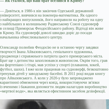
— Як сталося, що ваш брат оселився в Криму?
— Дивіться, в 1980-х він закінчив Одеський державний
університет, вивчився на інженера-математика. Як одного
з найкращих випускників, його направили на роботу на одну
з найбільших в колишньому Радянському Союзі судноверф
в селищі Приморськ Феодосійського району. Відтоді він живе
в Криму. На судноверфі доволі швидко доріс до посади
начальника обчислювального центру.
Олександр полюбив Феодосію не в останню чергу завдяки
творчості Івана Айвазовського, геніального художника,
уродженця і справжнього патріота цього приморського міста.
Брат ще з дитинства захоплювався живописом. Окрім того, грав
на фортепіано і гітарі, мав успіхи у спорті (плавання, хокей,
футбол, шахи). І вже коли працював на судноверфі, безкоштовно
тренував дітей у заводському басейні. В 2011 році видав книгу
про Айвазовського. А коли у 2020-у було запроваджено
карантинні обмеження через ковід, використовуючи зв'язки
із вченими і бажання допомогти людям налагодив виробництво
«мертвої води», яка являється ефективним засобом дезінфекції.