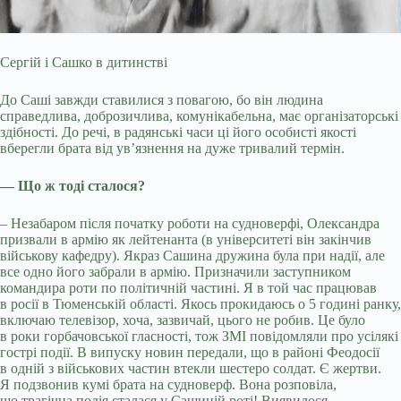
Сергій і Сашко в дитинстві
До Саші завжди ставилися з повагою, бо він людина
справедлива, доброзичлива, комунікабельна, має організаторські
здібності. До речі, в радянські часи ці його особисті якості
вберегли брата від ув’язнення на дуже тривалий термін.
— Що ж тоді сталося?
– Незабаром після початку роботи на судноверфі, Олександра
призвали в армію як лейтенанта (в університеті він закінчив
військову кафедру). Якраз Сашина дружина була при надії, але
все одно його забрали в армію. Призначили заступником
командира роти по політичній частині. Я в той час працював
в росії в Тюменській області. Якось прокидаюсь о 5 годині ранку,
включаю телевізор, хоча, зазвичай, цього не робив. Це було
в роки горбачовської гласності, тож ЗМІ повідомляли про усілякі
гострі події. В випуску новин передали, що в районі Феодосії
в одній з військових частин втекли шестеро солдат. Є жертви.
Я подзвонив кумі брата на судноверф. Вона розповіла,
що трагічна подія сталася у Сашиній роті! Виявилося,