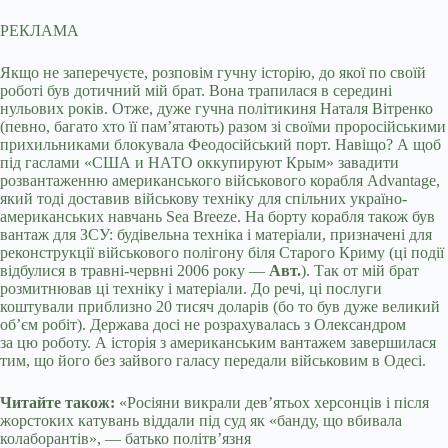
РЕКЛАМА
Якщо не заперечуєте, розповім гучну історію, до якої по своїй
роботі був дотичний мій брат. Вона трапилася в середині
нульових років. Отже, дуже гучна політикиня Наталя Вітренко
(певно, багато хто її пам’ятають) разом зі своїми проросійськими
прихильниками блокувала Феодосійський порт. Навіщо? А щоб
під гаслами «США и НАТО оккупируют Крым» завадити
розвантаженню американського військового корабля Advantage,
який тоді доставив військову техніку для спільних україно-
американських навчань Sea Breeze. На борту корабля також був
вантаж для ЗСУ: будівельна техніка і матеріали, призначені для
реконструкції військового полігону біля Старого Криму (ці події
відбулися в травні-червні 2006 року —
Авт.
). Так от мій брат
розмитнював ці техніку і матеріали. До речі, ці послуги
коштували приблизно 20 тисяч доларів (бо то був дуже великий
об’єм робіт). Держава досі не розрахувалась з Олександром
за цю роботу. А історія з американським вантажем завершилася
тим, що його без зайвого галасу передали військовим в Одесі.
Читайте також:
«Росіяни викрали дев’ятьох херсонців і після
жорстоких катувань віддали під суд як «банду, що вбивала
колаборантів», — батько політв’язня