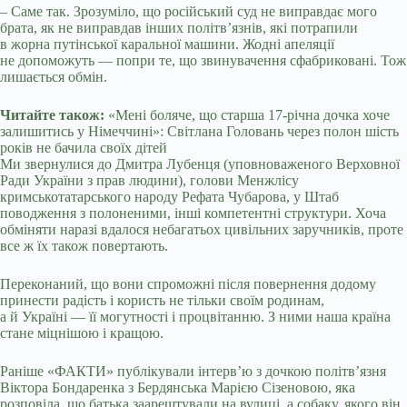
– Саме так. Зрозуміло, що російський суд не виправдає мого
брата, як не виправдав інших політв’язнів, які потрапили
в жорна путінської каральної машини. Жодні апеляції
не допоможуть — попри те, що звинувачення сфабриковані. Тож
лишається обмін.
Читайте також:
«Мені боляче, що старша 17-річна дочка хоче
залишитись у Німеччині»: Світлана Головань через полон шість
років не бачила своїх дітей
Ми звернулися до Дмитра Лубенця (уповноваженого Верховної
Ради України з прав людини), голови Менжлісу
кримськотатарського народу Рефата Чубарова, у Штаб
поводження з полоненими, інші компетентні структури. Хоча
обміняти наразі вдалося небагатьох цивільних заручників, проте
все ж їх також повертають.
Переконаний, що вони спроможні після повернення додому
принести радість і користь не тільки своїм родинам,
а й Україні — її могутності і процвітанню. З ними наша країна
стане міцнішою і кращою.
Раніше «ФАКТИ» публікували інтерв’ю з дочкою політв’язня
Віктора Бондаренка з Бердянська Марією Сізеновою, яка
розповіла, що батька заарештували на вулиці, а собаку, якого він