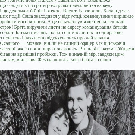
що солдати з цієї роти розстріляли начальника караулу
і ще декількох бійців і втекли. Врешті їх зловили. Хоча під час
цих подій Саша знаходився у відпустці, командування вирішило
зробити його винним. А це означало ув’язнення на великий
строк! Брата виручили листи на адресу командування батьків
солдат. Батьки писали, що їхні сини в листах неодноразово
з повагою і вдячністю відгукувались про лейтенанта
Осадчого — мовляв, він чи не єдиний офіцер в їх військовій
частині, якого вони щиро поважають. Він навіть разом з бійцями
бігав на вранішні пробіжки. Тож в значній мірі завдяки цим
листам, військова Феміда лишила мого брата в спокої.