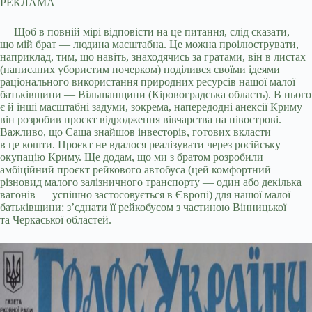
РЕКЛАМА
— Щоб в повній мірі відповісти на це питання, слід сказати,
що мій брат — людина масштабна. Це можна проілюструвати,
наприклад, тим, що навіть, знаходячись за гратами, він в листах
(написаних убористим почерком) поділився своїми ідеями
раціонального використання природних ресурсів нашої малої
батьківщини — Вільшанщини (Кіровоградська область). В нього
є й інші масштабні задуми, зокрема, напередодні анексії Криму
він розробив проєкт відродження вівчарства на півострові.
Важливо, що Саша знайшов інвесторів, готових вкласти
в це кошти. Проєкт не вдалося реалізувати через російську
окупацію Криму. Ще додам, що ми з братом розробили
амбіційний проєкт рейкового автобуса (цей комфортний
різновид малого залізничного транспорту — один або декілька
вагонів — успішно застосовується в Європі) для нашої малої
батьківщини: з’єднати її рейкобусом з частиною Вінницької
та Черкаської областей.