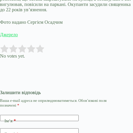
вигулював, повісили на паркані. Окупанти засудили священика
до 22 років ув’язнення.
Фото надано Сергієм Осадчим
Джерело
Submit Rating
Rate this item:
No votes yet.
Залишити відповідь
Ваша e-mail адреса не оприлюднюватиметься.
Обов’язкові поля
позначені
*
Ім’я
*