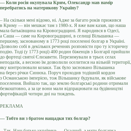
— Коли росія окупувала Крим, Олександр мав намір
перебратись на материкову Україну?
– На скільки мені відомо, ні. Адже за багато років прижився
в Криму — він мешкає там з 1980-х. Я вже вам казав, що наша
мала батьківщина на Кіровоградщині. Я народився в Одесі,
а Саша — саме на Кировоградщині, в селищі Вільшанка —
першому, заснованому в 1773 році поселенні болгар в Україні.
Дозволю собі в декількох реченнях розповісти про ту історичну
подію. Тоді (у 1773 році) 400 родин біженців з Болгарії прийшли
до фортеці святої Єлизавети. Перезимували в трьох селах
неподалік, а весною їм дозволили оселитися на вільній території,
яку контролювали козаки. Так було засновано Вільшанка
на берез річки Синюха. Поруч проходив тодішній кордон
з Османською імперією, тож Вільшанку будували, як військове
поселення. Вийшло так, що землю болгарські родини отримали
безкоштовно, а за це вони мали відпрацювати на будівництві
фортифікацій чотири дні на тиждень.
РЕКЛАМА
— Тобто ви з братом нащадки тих болгар?
– Так. Наш батько українець — Осадчий, а мати болгарка,