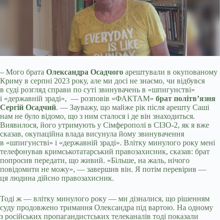
– Мого брата
Олександра Осадчого
арештували в окупованому
Криму в серпні 2023 року, але ми досі не знаємо, чи відбувся
в суді розгляд справи по суті звинувачень в
«шпигунстві»
і «державній зраді», — розповів «ФАКТАМ»
брат політв’язня
Сергій Осадчий
. — Зауважу, що майже рік після арешту Саші
нам не було відомо, що з ним сталося і де він знаходиться.
Виявилося, його утримують у Сімферополі в СІЗО-2, як я вже
сказав, окупаційна влада висунула йому звинувачення
в «шпигунстві» і «державній зраді». Влітку минулого року мені
телефонував кримськотатарський правозахисник, сказав: брат
попросив передати, що живий. «Більше, на жаль, нічого
повідомити не можу», — завершив він. Я потім перевірив —
ця людина дійсно правозахисник.
Тоді ж — влітку минулого року — ми дізналися, що рішенням
суду продовжено тримання Олександра під вартою. На одному
з російських пропагандистських телеканалів тоді показали