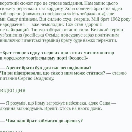
короткий сюжет про це судове засідання. Нам запис цього
сюжету переслали з-за кордону. Хоча обличчя брата на відео
заблюрено (навмисно погіршена якість зображення), але
ми Сашу впізнали. Він сильно схуд, змарнів. Мій брат 1962 року
народження — вже немолодий. Тож стан здоров’я
не найкращий. Тюрма забирає останні сили. Великий термін
ув’язнення (російська Феміда присуджує зараз політичним
виключно гігантські терміни) брату буде важко пережити.
«Брат створив одну з перших приватних митних контор
в морському торгівельному порті Феодосії»
— Арешт брата був для вас несподіваним?
Чи ви підозрювали, що таке з ним може статися?
— ставлю
питання Сергію Осадчому.
ВІДЕО ДНЯ
— Я розумів, що йому загрожує небезпека, адже Саша —
людина вільнодумна. Врешті хтось на нього доніс.
— Чим ваш брат займався до арешту?