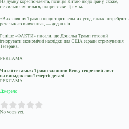
На думку кореспондента, позиція Китаю щодо Ірану, схоже,
не сильно змінилася, попри заяви Трампа.
«Вихваляння Трампа щодо торговельних угод також потребують
ретельного вивчення», — додав він.
Раніше «ФАКТИ» писали, що Дональд Трамп готовий
ігнорувати економічні наслідки для США заради стримування
Тегерана.
РЕКЛАМА
Читайте також: Трамп залишив Венсу секретний лист
на випадок своєї смерті: деталі
РЕКЛАМА
Джерело
Submit Rating
Rate this item:
No votes yet.