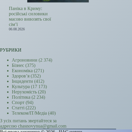
Паніка в Криму:
російські силовики
масово вивозять свої
сім’ї
06.08.2026
РУБРИКИ
Агроновини
(2 374)
Бізнес
(375)
Економіка
(271)
Здоров’я
(352)
Інциденти
(412)
Культура
(17 173)
Нерухомість
(20)
Політика
(2 234)
Спорт
(94)
Статті
(222)
Телеком/ІТ/Медіа
(40)
З усіх питань звертайтеся за
адресою chasnovynua@gmail.com
Всі права захищено © 2026 - ЧАС новин.