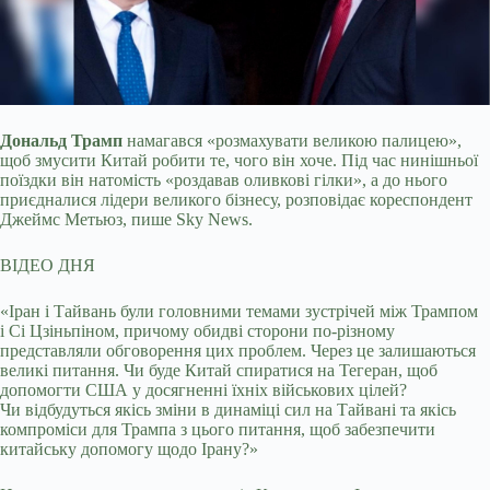
Дональд Трамп
намагався «розмахувати великою палицею»,
щоб змусити Китай робити те, чого він хоче. Під час нинішньої
поїздки він натомість «роздавав
оливкові гілки», а до нього
приєдналися лідери великого бізнесу, розповідає кореспондент
Джеймс Метьюз, пише Sky News.
ВІДЕО ДНЯ
«Іран і Тайвань були головними темами зустрічей між Трампом
і Сі Цзіньпіном, причому обидві сторони по-різному
представляли обговорення цих проблем. Через це залишаються
великі питання. Чи буде Китай спиратися на Тегеран, щоб
допомогти США у досягненні їхніх військових цілей?
Чи відбудуться якісь зміни в динаміці сил на Тайвані та якісь
компроміси для Трампа з цього питання, щоб забезпечити
китайську допомогу щодо Ірану?»