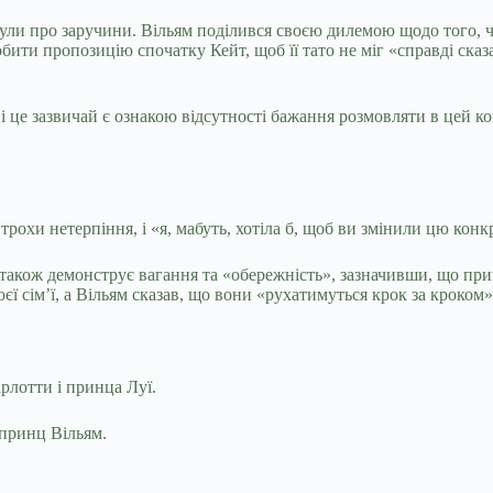
очули про заручини. Вільям поділився своєю дилемою щодо того, 
бити пропозицію спочатку Кейт, щоб її тато не міг «справді сказ
 і це зазвичай є ознакою відсутності бажання розмовляти в цей к
рохи нетерпіння, і «я, мабуть, хотіла б, щоб ви змінили цю конк
 також демонструє вагання та «обережність», зазначивши, що при
єї сім’ї, а Вільям сказав, що вони «рухатимуться крок за кроком»
рлотти і принца Луї.
принц Вільям.