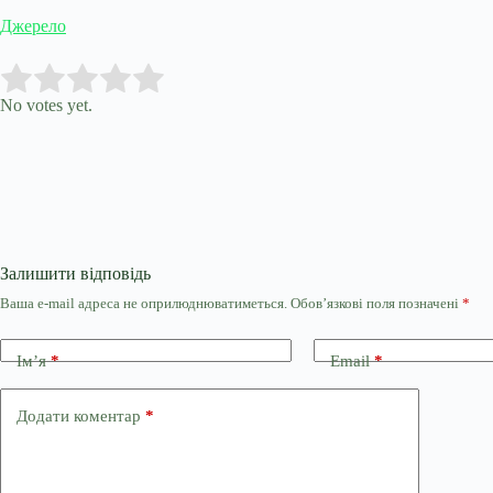
Джерело
Submit Rating
Rate this item:
No votes yet.
Залишити відповідь
Ваша e-mail адреса не оприлюднюватиметься.
Обов’язкові поля позначені
*
Ім’я
*
Email
*
Додати коментар
*