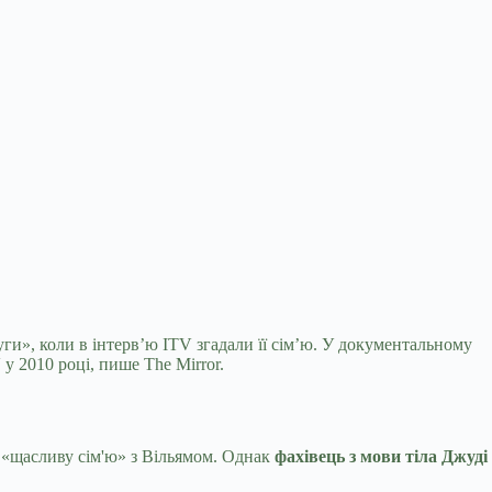
ги», коли в
інтерв’ю ITV згадали її сім’ю. У документальному
у 2010 році, пише The Mirror.
и «щасливу сім'ю» з Вільямом. Однак
фахівець з мови тіла Джуді