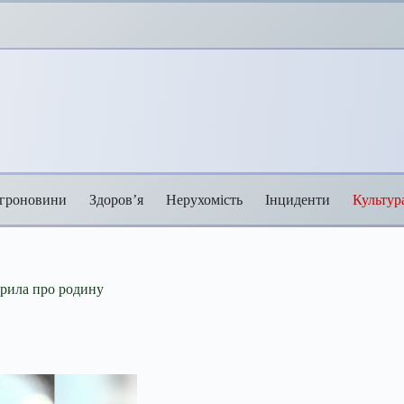
гроновини
Здоров’я
Нерухомість
Інциденти
Культур
орила про родину