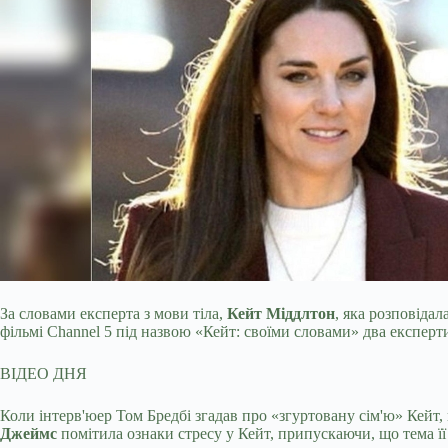
За словами експерта з мови тіла,
Кейт Міддлтон
, яка розповіда
фільмі Channel 5 під назвою «Кейт: своїми словами» два експерт
ВІДЕО ДНЯ
Коли інтерв'юер Том Бредбі згадав про «згуртовану сім'ю» Кейт,
Джеймс
помітила ознаки стресу у Кейт, припускаючи, що тема її 