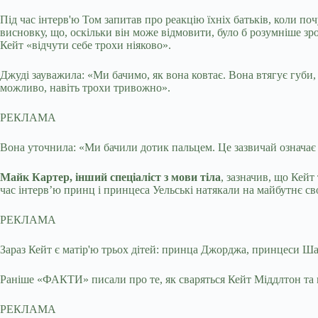
Під час інтерв'ю Том запитав про реакцію їхніх батьків, коли п
висновку, що, оскільки він може відмовити, було б розумніше зро
Кейт «відчути себе трохи ніяково».
Джуді зауважила: «Ми бачимо, як вона ковтає. Вона втягує губи,
можливо, навіть трохи тривожно».
РЕКЛАМА
Вона уточнила: «Ми бачили дотик пальцем. Це зазвичай означає т
Майк Картер, інший спеціаліст з мови тіла
, зазначив, що Кейт
час інтерв’ю принц і принцеса Уельські натякали на майбутнє сво
РЕКЛАМА
Зараз Кейт є матір'ю трьох дітей: принца Джорджа, принцеси Ша
Раніше «ФАКТИ» писали про те, як сваряться Кейт Міддлтон та 
РЕКЛАМА