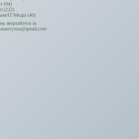
т
(94)
ті
(222)
ком/ІТ/Медіа
(40)
ань звертайтеся за
hasnovynua@gmail.com