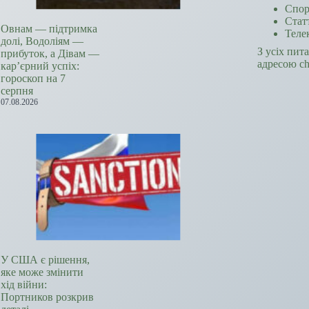
Спор
Стат
Овнам — підтримка
Теле
долі, Водоліям —
З усіх пит
прибуток, а Дівам —
адресою c
кар’єрний успіх:
гороскоп на 7
серпня
07.08.2026
У США є рішення,
яке може змінити
хід війни:
Портников розкрив