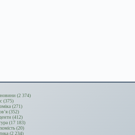
новини
(2 374)
ес
(375)
оміка
(271)
ов’я
(352)
денти
(412)
тура
(17 183)
хомість
(20)
тика
(2 234)