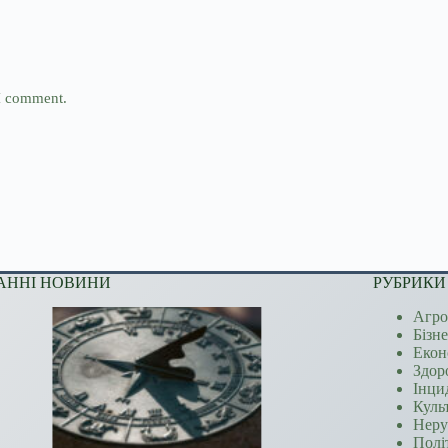
 I comment.
АННІ НОВИНИ
РУБРИКИ
Агро
Бізн
Екон
Здор
Інци
Куль
Неру
Полі