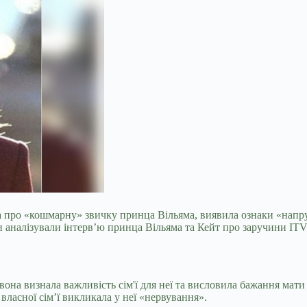
ла про «кошмарну» звичку принца Вільяма, виявила ознаки «напру
и аналізували інтерв’ю принца Вільяма та Кейт про заручини ITV 
 вона визнала важливість сім'ї для неї та висловила бажання мат
власної сім’ї викликала у неї «нервування».