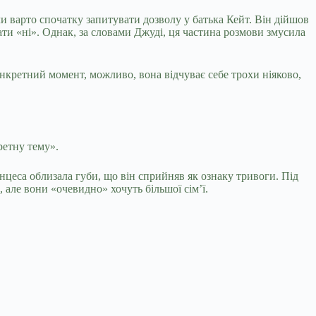
чи варто спочатку запитувати дозволу у батька Кейт. Він дійшов
ати «ні». Однак, за словами Джуді, ця частина розмови змусила
онкретний момент, можливо, вона відчуває себе трохи ніяково,
ретну тему».
нцеса облизала губи, що він сприйняв як ознаку тривоги. Під
, але вони «очевидно» хочуть більшої сім’ї.