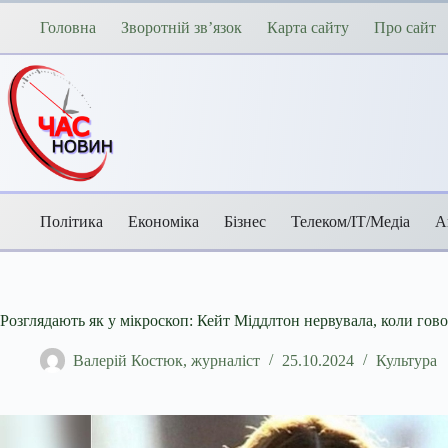
Перейти
до
Головна
Зворотній зв’язок
Карта сайту
Про сайт
вмісту
Політика
Економіка
Бізнес
Телеком/ІТ/Медіа
А
Розглядають як у мікроскоп: Кейт Міддлтон нервувала, коли гов
Валерій Костюк, журналіст
25.10.2024
Культура