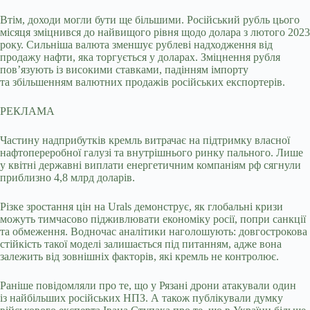
Втім, доходи могли бути ще більшими. Російський рубль цього
місяця зміцнився до найвищого рівня щодо долара з лютого 2023
року. Сильніша валюта зменшує рублеві надходження від
продажу нафти, яка торгується у доларах. Зміцнення рубля
пов’язують із високими ставками, падінням імпорту
та збільшенням валютних продажів російських експортерів.
РЕКЛАМА
Частину надприбутків кремль витрачає на підтримку власної
нафтопереробної галузі та внутрішнього ринку пального. Лише
у квітні державні виплати енергетичним компаніям рф сягнули
приблизно 4,8 млрд доларів.
Різке зростання цін на Urals демонструє, як глобальні кризи
можуть тимчасово підживлювати економіку росії, попри санкції
та обмеження. Водночас аналітики наголошують: довгострокова
стійкість такої моделі залишається під питанням, адже вона
залежить від зовнішніх факторів, які кремль не контролює.
Раніше повідомляли про те, що у Рязані дрони атакували один
із найбільших російських НПЗ. А також публікували думку