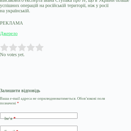
військового експерта Івана Ступака про те, що в України більше
успішних операцій на російській території, ніж у росії
на українській.
РЕКЛАМА
Джерело
Submit Rating
Rate this item:
No votes yet.
Залишити відповідь
Ваша e-mail адреса не оприлюднюватиметься.
Обов’язкові поля
позначені
*
Ім’я
*