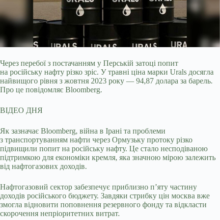
Через перебої з постачанням у Перській затоці попит
на російську нафту різко зріс. У травні ціна марки Urals досягла
найвищого рівня з жовтня 2023 року — 94,87
долара за барель.
Про це повідомляє Bloomberg.
ВІДЕО ДНЯ
Як зазначає Bloomberg, війна в Ірані та проблеми
з транспортуванням нафти через Ормузьку протоку різко
підвищили попит на російську нафту. Це стало несподіваною
підтримкою для економіки кремля, яка значною мірою залежить
від нафтогазових доходів.
Нафтогазовий сектор забезпечує приблизно п’яту частину
доходів російського бюджету. Завдяки стрибку цін москва вже
змогла відновити поповнення резервного фонду та відкласти
скорочення непріоритетних витрат.