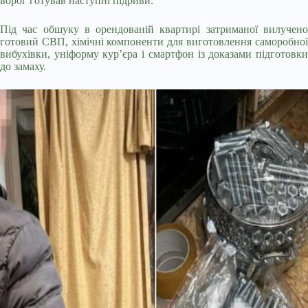
ворог готував наступні підриви.
Під час обшуку в орендованій квартирі затриманої вилучено
готовий СВП, хімічні компоненти для виготовлення саморобної
вибухівки, уніформу кур’єра і смартфон із доказами підготовки
до замаху.