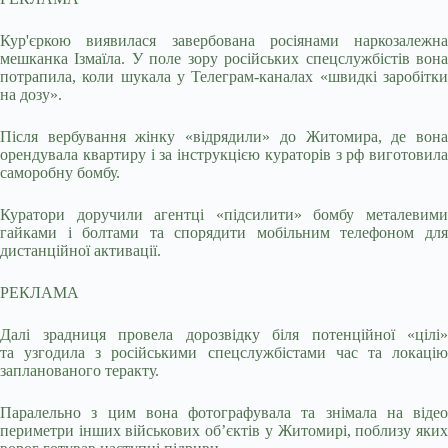
Кур'єркою виявилася завербована росіянами наркозалежна
мешканка Ізмаїла. У поле зору російських спецслужбістів вона
потрапила, коли шукала у Телеграм-каналах «швидкі заробітки
на дозу».
Після вербування жінку «відрядили» до Житомира, де вона
орендувала квартиру і за інструкцією кураторів з рф виготовила
саморобну бомбу.
Куратори доручили агентці «підсилити» бомбу металевими
гайками і болтами та спорядити мобільним телефоном для
дистанційної активації.
РЕКЛАМА
Далі зрадниця провела дорозвідку біля потенційної «цілі»
та узгодила з російськими спецслужбістами час та локацію
запланованого теракту.
Паралельно з цим вона фотографувала та знімала на відео
периметри інших військових об’єктів у Житомирі, поблизу яких