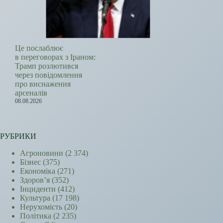
Це послаблює
в переговорах з Іраном:
Трамп розлютився
через повідомлення
про виснаження
арсеналів
08.08.2026
РУБРИКИ
Агроновини
(2 374)
Бізнес
(375)
Економіка
(271)
Здоров’я
(352)
Інциденти
(412)
Культура
(17 198)
Нерухомість
(20)
Політика
(2 235)