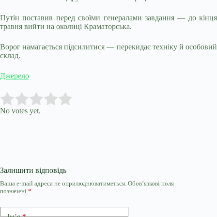
Путін поставив перед своїми генералами завдання — до кінця
травня вийти на околиці Краматорська.
Ворог намагається підсилитися — перекидає техніку й особовий
склад.
Джерело
Submit Rating
Rate this item:
No votes yet.
Залишити відповідь
Ваша e-mail адреса не оприлюднюватиметься.
Обов’язкові поля
позначені
*
Ім’я
*