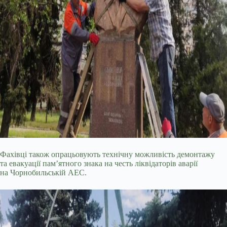
Фахівці також опрацьовують технічну можливість демонтажу
та евакуації пам’ятного знака на честь ліквідаторів аварії
на Чорнобильській АЕС.