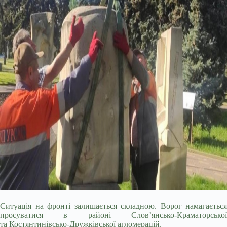
Ситуація на фронті залишається складною. Ворог намагається
просуватися в районі Слов’янсько-Краматорської
та Костянтинівсько-Дружківської агломерацій.