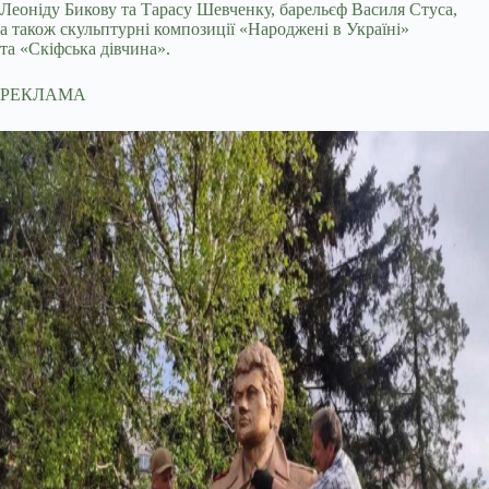
Леоніду Бикову та Тарасу Шевченку, барельєф Василя Стуса,
а також скульптурні композиції «Народжені в Україні»
та «Скіфська дівчина».
РЕКЛАМА