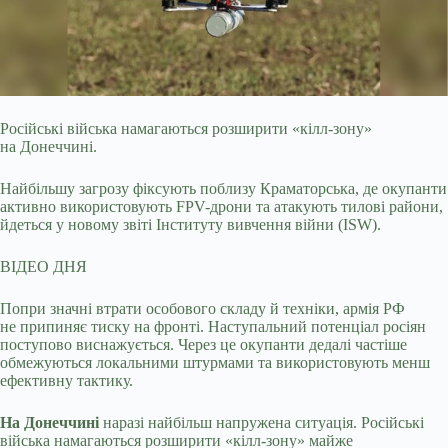
Російські війська намагаються розширити «кілл-зону»
на Донеччині.
Найбільшу загрозу фіксують поблизу Краматорська, де окупанти
активно використовують
FPV-дрони та атакують тилові райони,
йдеться у новому звіті Інституту вивчення війни (ISW).
ВІДЕО ДНЯ
Попри значні втрати особового складу й техніки, армія РФ
не припиняє тиску на фронті. Наступальний потенціал росіян
поступово виснажується. Через це окупанти дедалі частіше
обмежуються локальними штурмами та використовують менш
ефективну тактику.
На Донеччині
наразі найбільш напружена ситуація. Російські
війська намагаються розширити «кілл-зону» майже