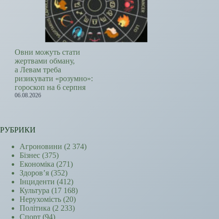
Овни можуть стати
жертвами обману,
а Левам треба
ризикувати «розумно»:
гороскоп на 6 серпня
06.08.2026
РУБРИКИ
Агроновини
(2 374)
Бізнес
(375)
Економіка
(271)
Здоров’я
(352)
Інциденти
(412)
Культура
(17 168)
Нерухомість
(20)
Політика
(2 233)
Спорт
(94)