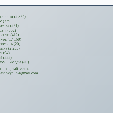
новини
(2 374)
ес
(375)
оміка
(271)
ов’я
(352)
денти
(412)
тура
(17 168)
хомість
(20)
тика
(2 233)
т
(94)
ті
(222)
ком/ІТ/Медіа
(40)
ань звертайтеся за
hasnovynua@gmail.com