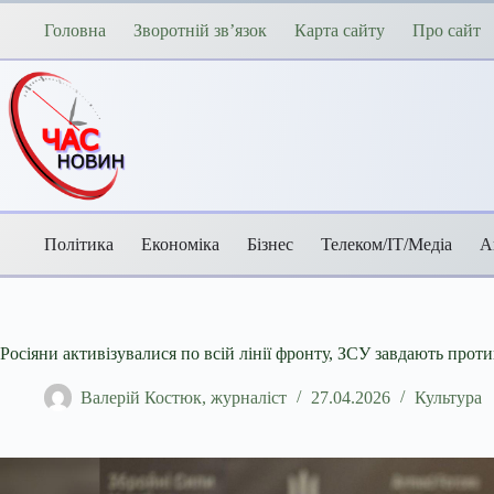
Перейти
до
Головна
Зворотній зв’язок
Карта сайту
Про сайт
вмісту
Політика
Економіка
Бізнес
Телеком/ІТ/Медіа
А
Росіяни активізувалися по всій лінії фронту, ЗСУ завдають про
Валерій Костюк, журналіст
27.04.2026
Культура