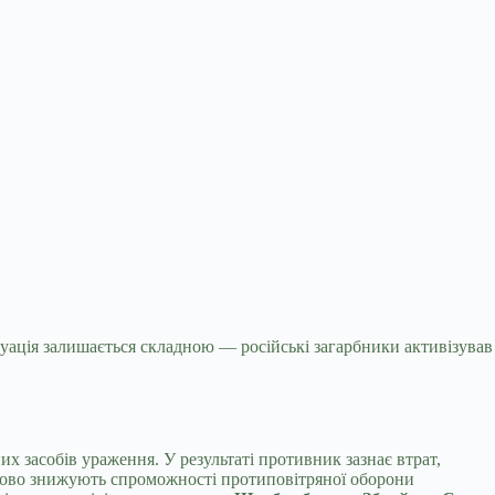
итуація залишається складною — російські
загарбники активізував
 засобів ураження. У результаті противник зазнає втрат,
тково знижують спроможності протиповітряної оборони