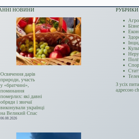
АННІ НОВИНИ
РУБРИКИ
Агро
Бізн
Екон
Здор
Інци
Куль
Неру
Полі
Спор
Стат
Освячення дарів
Теле
природи, участь
З усіх пит
у «братчині»,
адресою c
поминання
померлих: які давні
обряди і звичаї
виконували українці
на Великий Спас
06.08.2026