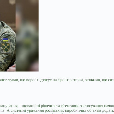
нстатував, що ворог підтягує на фронт резерви, зазначив, що с
нування, інноваційні рішення та ефективне застосування наявних
лів. А системні ураження російських виробничих об’єктів дода