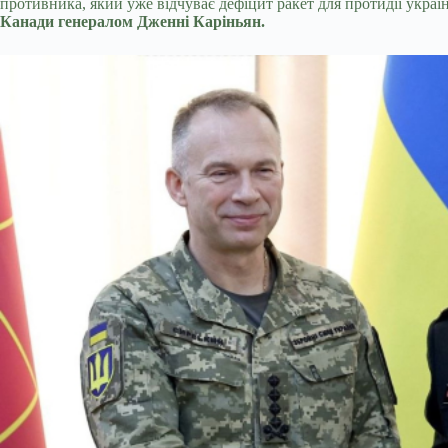
противника, який уже відчуває дефіцит ракет для протидії україн
Канади генералом Дженні Каріньян.