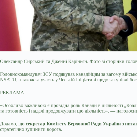
Олександр Сирський та Дженні Каріньян. Фото зі сторінки гол
Головнокомандувач ЗСУ подякував канадійцям за вагому військов
NSATU, а також за участь у Чеській ініціативі щодо закупівлі бо
РЕКЛАМА
«Особливо важливою є провідна роль Канади в діяльності „Коал
та готовність і надалі продовжувати цю діяльність», — наголос
Додамо, що
секретар Комітету Верховної Ради України з пита
стратегічно зупинити ворога.