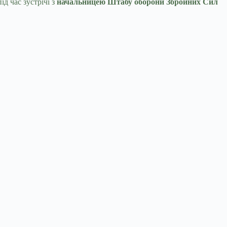
д час зустрічі з
начальницею Штабу оборони Збройних Сил