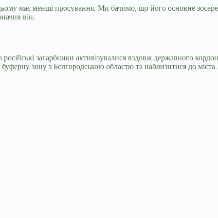
и цьому має менші просування. Ми бачимо, що його основне зосе
значив він.
о російські загарбники активізувалися вздовж державного кордон
 буферну зону з Бєлгородською областю та наблизитися до міста 