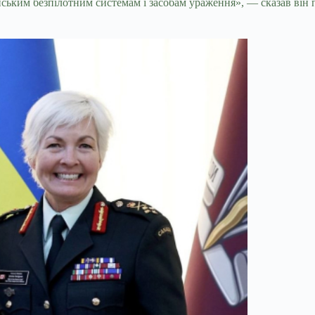
ським безпілотним системам і засобам ураження», — сказав він пі