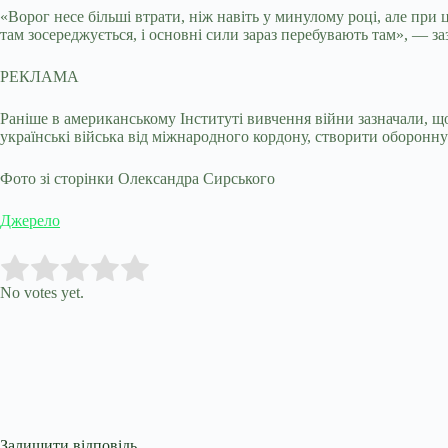
«Ворог несе більші втрати, ніж навіть у минулому році, але пр
там зосереджується, і основні сили зараз перебувають там», — за
РЕКЛАМА
Раніше в американському Інституті вивчення війни зазначали, щ
українські війська від міжнародного кордону, створити оборонну
Фото зі сторінки Олександра Сирського
Джерело
Submit Rating
Rate this item:
No votes yet.
Залишити відповідь