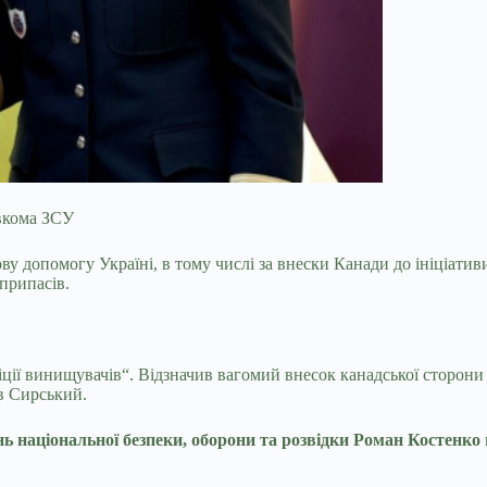
овкома ЗСУ
у допомогу Україні, в тому числі за внески Канади до ініціати
єприпасів.
іції винищувачів“. Відзначив вагомий внесок канадської сторон
ив Сирський.
нь національної безпеки, оборони та розвідки Роман Костенко