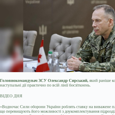
Головнокомандувач ЗСУ Олександр Сирський,
який раніше ко
наступальні дії практично по всій лінії боєзіткнень.
ВІДЕО ДНЯ
«Водночас Сили оборони України роблять ставку на виважене пла
що перевищують його можливості з доукомплектування підрозді