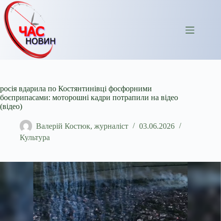
Перейти
до
вмісту
росія вдарила по Костянтинівці фосфорними
боєприпасами: моторошні кадри потрапили на відео
(відео)
Валерій Костюк, журналіст
03.06.2026
Культура