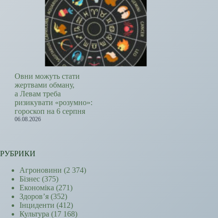
Овни можуть стати
жертвами обману,
а Левам треба
ризикувати «розумно»:
гороскоп на 6 серпня
06.08.2026
РУБРИКИ
Агроновини
(2 374)
Бізнес
(375)
Економіка
(271)
Здоров’я
(352)
Інциденти
(412)
Культура
(17 168)