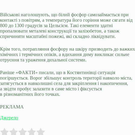
Військові наголошують, що білий фосфор самозаймається при
контакті з повітрям, а температура його горіння може сягати від
800 до 1300 градусів за Цельсієм. Такі елементи здатні
пропалювати металеві конструкції та залізобетон, а також
спричиняти масштабні пожежі, які складно ліквідувати.
Крім того, потрапляння фосфору на шкіру призводить до важких
хімічних і термічних опіків, а вдихання диму викликає сильне
отруєння та ураження дихальної системи.
Раніше «ФАКТИ» писали, що в Костянтинівці ситуація
погіршується. Ворог збільшує контроль території навколо міста,
затягується в навколишні села для закріплення і накопичення,
а звідти пробує залазити в саме місто і фіксується
в різноманітних його точках
.
РЕКЛАМА
Джерело
Submit Rating
Rate this item: