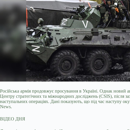
Російська армія продовжує просування в Україні. Однак новий а
Центру стратегічних та міжнародних досліджень (CSIS), після за
наступальних операціях. Дані показують, що під час наступу оку
News.
ВІДЕО ДНЯ