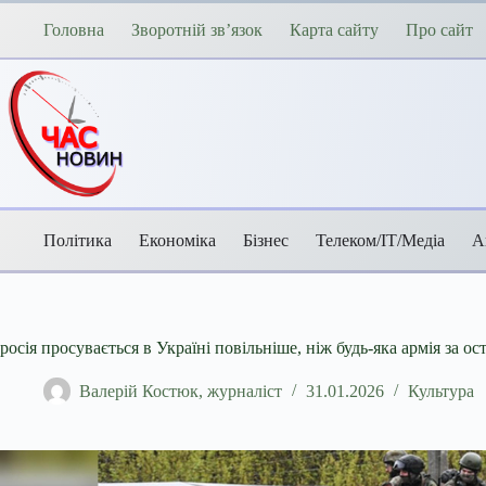
Перейти
до
Головна
Зворотній зв’язок
Карта сайту
Про сайт
вмісту
Політика
Економіка
Бізнес
Телеком/ІТ/Медіа
А
росія просувається в Україні повільніше, ніж будь-яка армія за ос
Валерій Костюк, журналіст
31.01.2026
Культура