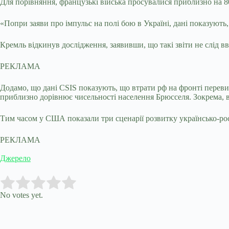
Для порівняння, французькі війська просувалися приблизно на 80 
«Попри заяви про імпульс на полі бою в Україні, дані показують,
Кремль відкинув дослідження, заявивши, що такі звіти не слід 
РЕКЛАМА
Додамо, що дані CSIS показують, що втрати рф на фронті переви
приблизно дорівнює чисельності населення Брюсселя. Зокрема, в
Тим часом у США показали три сценарії розвитку українсько-росі
РЕКЛАМА
Джерело
Submit Rating
Rate this item:
No votes yet.