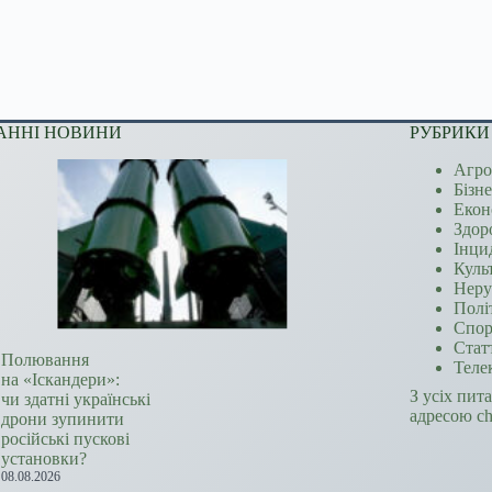
АННІ НОВИНИ
РУБРИКИ
Агро
Бізн
Екон
Здор
Інци
Куль
Неру
Полі
Спор
Стат
Полювання
Теле
на «Іскандери»:
З усіх пит
чи здатні українські
адресою c
дрони зупинити
російські пускові
установки?
08.08.2026