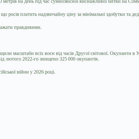
метрів на день під час сумнозвісної виснажливої ​​битви на Сомм
 що росія платить надзвичайну ціну за мінімальні здобутки та дед
вважати правдивими.
щили масштаби всіх воєн від часів Другої світової. Окупанти в 
ід лютого 2022-го знищено 325 000 окупантів.
йської війни у 2026 році.