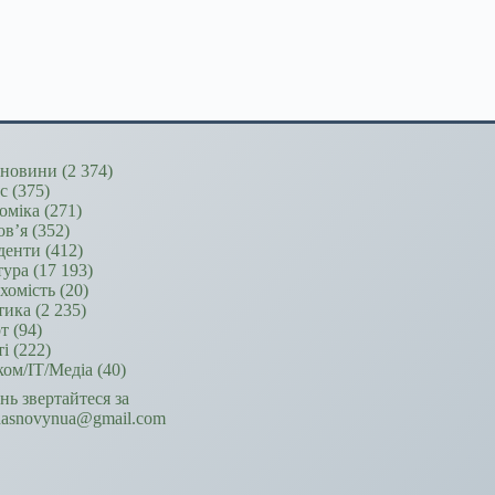
новини
(2 374)
ес
(375)
оміка
(271)
ов’я
(352)
денти
(412)
тура
(17 193)
хомість
(20)
тика
(2 235)
т
(94)
ті
(222)
ком/ІТ/Медіа
(40)
ань звертайтеся за
hasnovynua@gmail.com