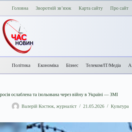
Перейти
до
Головна
Зворотній зв’язок
Карта сайту
Про сайт
вмісту
Політика
Економіка
Бізнес
Телеком/ІТ/Медіа
А
росія ослаблена та ізольована через війну в Україні — ЗМІ
Валерій Костюк, журналіст
21.05.2026
Культура