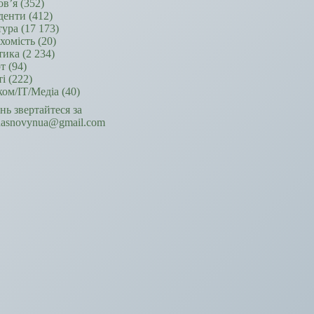
ов’я
(352)
денти
(412)
тура
(17 173)
хомість
(20)
тика
(2 234)
т
(94)
ті
(222)
ком/ІТ/Медіа
(40)
ань звертайтеся за
hasnovynua@gmail.com