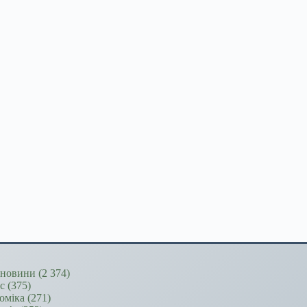
новини
(2 374)
ес
(375)
оміка
(271)