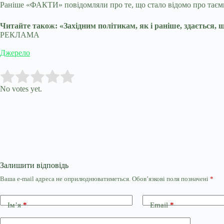
Раніше «ФАКТИ» повідомляли про те, що стало відомо про таємну
Читайте також: «Західним політикам, як і раніше, здається, 
РЕКЛАМА
Джерело
Submit Rating
Rate this item:
No votes yet.
Залишити відповідь
Ваша e-mail адреса не оприлюднюватиметься.
Обов’язкові поля позначені
*
Ім’я
*
Email
*