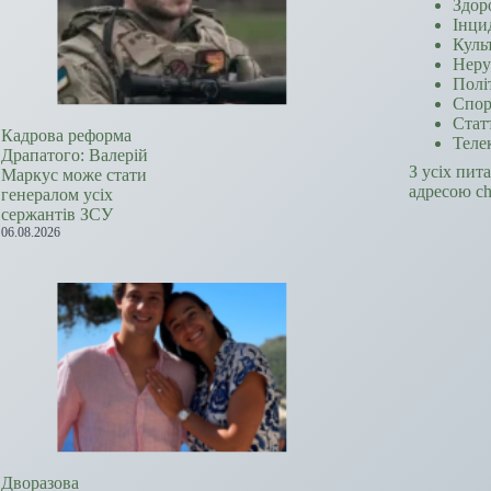
Здор
Інци
Куль
Неру
Полі
Спор
Стат
Кадрова реформа
Теле
Драпатого: Валерій
З усіх пит
Маркус може стати
адресою c
генералом усіх
сержантів ЗСУ
06.08.2026
Дворазова