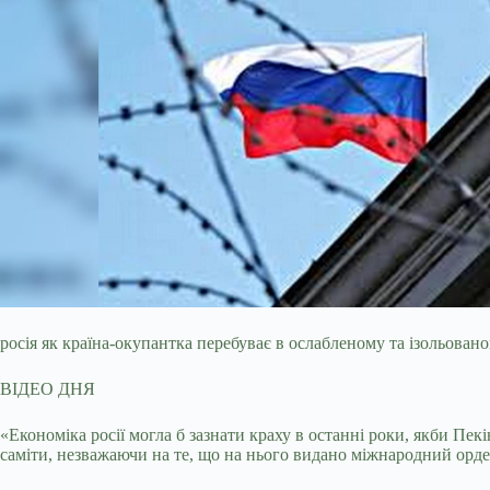
росія як країна-окупантка перебуває в ослабленому та ізольовано
ВІДЕО ДНЯ
«Економіка росії могла б зазнати краху в останні роки, якби Пек
саміти, незважаючи на те, що на нього видано міжнародний орде