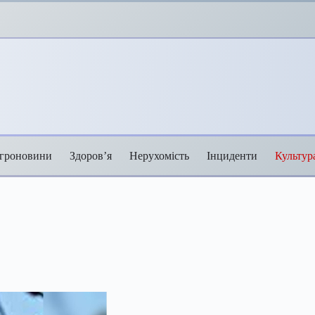
гроновини
Здоров’я
Нерухомість
Інциденти
Культур