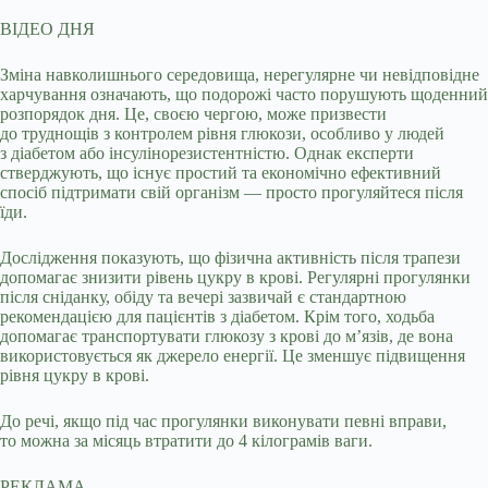
ВІДЕО ДНЯ
Зміна навколишнього середовища, нерегулярне чи невідповідне
харчування означають, що подорожі часто порушують щоденний
розпорядок дня. Це, своєю чергою, може призвести
до труднощів з контролем рівня глюкози, особливо у людей
з діабетом або інсулінорезистентністю. Однак експерти
стверджують, що існує простий та економічно ефективний
спосіб підтримати свій організм — просто прогуляйтеся після
їди.
Дослідження показують, що фізична активність після трапези
допомагає знизити рівень цукру в крові. Регулярні прогулянки
після сніданку, обіду та вечері зазвичай є стандартною
рекомендацією для пацієнтів з діабетом. Крім того, ходьба
допомагає транспортувати глюкозу з крові до м’язів, де вона
використовується як джерело енергії. Це зменшує підвищення
рівня цукру в крові.
До речі, якщо під час прогулянки виконувати певні вправи,
то можна за місяць втратити до 4 кілограмів ваги.
РЕКЛАМА