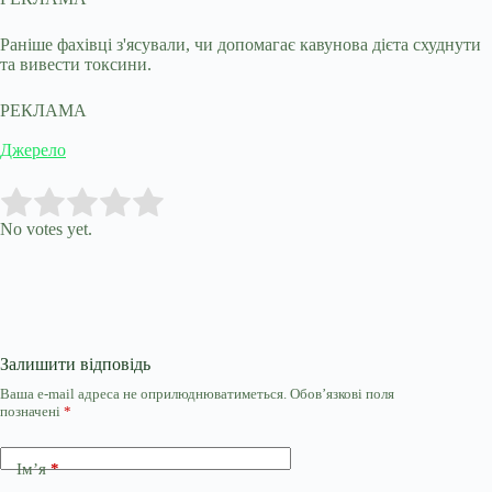
Раніше фахівці з'ясували, чи допомагає кавунова дієта схуднути
та вивести токсини.
РЕКЛАМА
Джерело
Submit Rating
Rate this item:
No votes yet.
Залишити відповідь
Ваша e-mail адреса не оприлюднюватиметься.
Обов’язкові поля
позначені
*
Ім’я
*