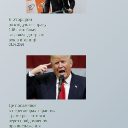
В Угорщині
розслідують справу
Сійярто: йому
загрожує до трьох
років в’язниці
08.08.2026
Це послаблює
в переговорах з Іраном:
Трамп розлютився
через повідомлення
про виснаження