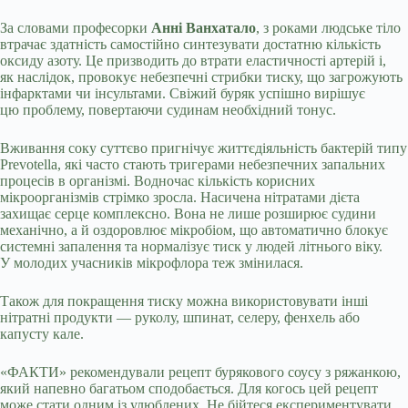
За словами професорки
Анні Ванхатало
, з роками людське тіло
втрачає здатність самостійно синтезувати достатню кількість
оксиду азоту. Це призводить до втрати еластичності артерій і,
як наслідок, провокує небезпечні стрибки тиску, що загрожують
інфарктами чи інсультами. Свіжий буряк успішно вирішує
цю проблему, повертаючи судинам необхідний тонус.
Вживання соку суттєво пригнічує життєдіяльність бактерій типу
Prevotella, які часто стають тригерами небезпечних запальних
процесів в організмі. Водночас кількість корисних
мікроорганізмів стрімко зросла. Насичена нітратами дієта
захищає серце комплексно. Вона не лише розширює судини
механічно, а й оздоровлює мікробіом, що автоматично блокує
системні запалення та нормалізує тиск у людей літнього віку.
У молодих учасників мікрофлора теж змінилася.
Також для покращення тиску можна використовувати інші
нітратні продукти — руколу, шпинат, селеру, фенхель або
капусту кале.
«ФАКТИ» рекомендували рецепт бурякового соусу з ряжанкою,
який напевно багатьом сподобається. Для когось цей рецепт
може стати одним із улюблених. Не бійтеся експериментувати