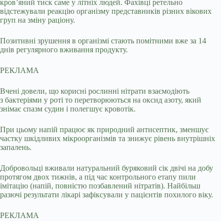
кров’яний тиск саме у літніх людей. Фахівці ретельно
відстежували реакцію організму представників різних вікових
груп на зміну раціону.
Позитивні зрушення в організмі стають помітними вже за 14
днів регулярного вживання продукту.
РЕКЛАМА
Вчені довели, що корисні рослинні нітрати взаємодіють
з бактеріями у роті то перетворюються на оксид азоту, який
знімає спазм судин і полегшує кровотік.
При цьому напій працює як природний антисептик, зменшує
частку шкідливих мікроорганізмів та знижує рівень внутрішніх
запалень.
Добровольці вживали натуральний буряковий сік двічі на добу
протягом двох тижнів, а під час контрольного етапу пили
імітацію (напій, повністю позбавлений нітратів). Найбільш
разючі результати лікарі зафіксували у пацієнтів похилого віку.
РЕКЛАМА