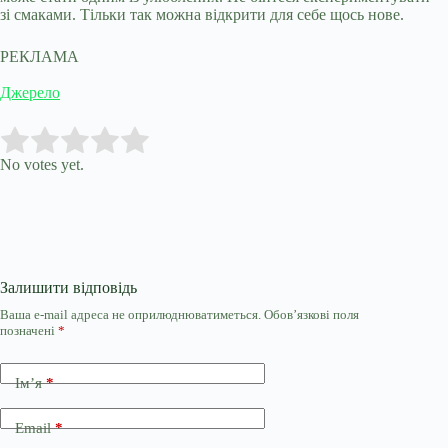
зі смаками. Тільки так можна відкрити для себе щось нове.
РЕКЛАМА
Джерело
Submit Rating
Rate this item:
No votes yet.
Залишити відповідь
Ваша e-mail адреса не оприлюднюватиметься.
Обов’язкові поля
позначені
*
Ім’я
*
Email
*