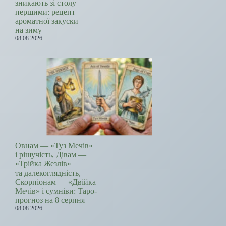
зникають зі столу
першими: рецепт
ароматної закуски
на зиму
08.08.2026
Овнам — «Туз Мечів»
і рішучість, Дівам —
«Трійка Жезлів»
та далекоглядність,
Скорпіонам — «Двійка
Мечів» і сумніви: Таро-
прогноз на 8 серпня
08.08.2026