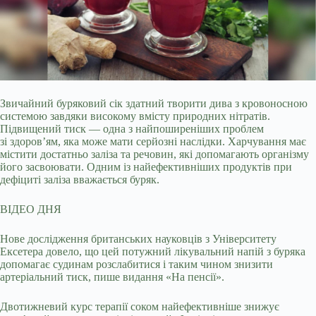
Звичайний буряковий сік здатний творити дива з кровоносною
системою завдяки високому вмісту природних нітратів.
Підвищений тиск — одна з найпоширеніших проблем
зі
здоров’ям, яка може мати серйозні наслідки. Харчування має
містити достатньо заліза та речовин, які допомагають організму
його засвоювати. Одним із найефективніших продуктів при
дефіциті заліза вважається буряк.
ВІДЕО ДНЯ
Нове дослідження британських науковців з Університету
Ексетера довело, що цей потужний лікувальний напій з буряка
допомагає судинам розслабитися і таким чином знизити
артеріальний тиск, пише видання «На пенсії».
Двотижневий курс терапії соком найефективніше знижує