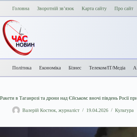
Перейти
до
Головна
Зворотній зв’язок
Карта сайту
Про сайт
вмісту
Політика
Економіка
Бізнес
Телеком/ІТ/Медіа
А
Ракети в Таганрозі та дрони над Єйськом: вночі південь Росії пр
Валерій Костюк, журналіст
19.04.2026
Культура