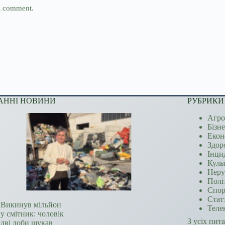
 I comment.
АННІ НОВИНИ
РУБРИКИ
Агро
Бізн
Екон
Здор
Інци
Куль
Неру
Полі
Спор
Стат
Викинув мільйон
Теле
у смітник: чоловік
З усіх пит
дві доби шукав