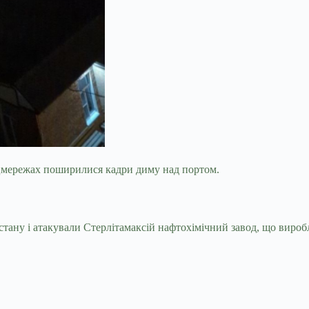
соцмережах поширилися кадри диму над портом.
ну і атакували Стерлітамаксій нафтохімічний завод, що виробля