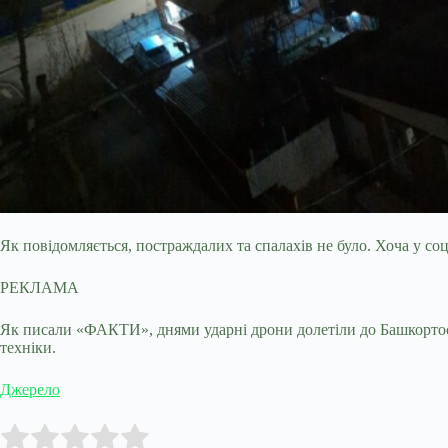
Як повідомляється, постраждалих та спалахів не було. Хоча у 
РЕКЛАМА
Як писали «ФАКТИ», днями ударні дрони долетіли до Башкортоста
техніки.
Джерело
Submit Rating
Rate this item: