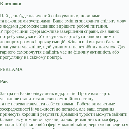
Близнюки
Цей день буде насичений спілкуванням, новинами
та важливими зустрічами. Ваше вміння знаходити спільну мову
з людьми допоможе швидко вирішити робочі питання.
У професійній сфері можливе завершення справи, яка давно
потребувала уваги. У стосунках варто бути відкритішими
до щирих розмов і прояву емоцій. Фінансові витрати бажано
планувати уважніше, щоб уникнути непотрібних покупок. Для
гарного самопочуття знайдіть час на фізичну активність або
прогулянку на свіжому повітрі.
РЕКЛАМА
Рак
Завтра на Раків очікує день відкриттів. Проте вам варто
уважніше ставитися до свого емоційного стану
та не перевантажувати себе справами. Робота вимагатиме
зосередженості й уважності до деталей, але ваші старання
принесуть хороший результат. Домашні турботи можуть зайняти
більше часу, ніж ви очікували, однак це зміцнить атмосферу
в родині. У фінансовій сфері можливі зміни, через які доведеться