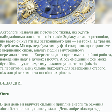
Астрологи назвали дні поточного тижня, які будуть
найвдалішими для кожного із знаків Зодіаку, а також розповіли,
що варто очікувати від завтрашнього дня —
вівторка, 12 травня.
В цей день Місяць перебуватиме у фазі спадання, що сприятиме
завершенню справ, аналізу подій і внутрішньому
перезавантаженню. Енергетика дня сприятиме спокійної роботи,
наведенню ладу в думках і побуті. А ось емоційний фон може
бути більш чутливим, тому важливо уникати конфліктів
та перевтоми. День більше підходить для завершення старого,
ніж для різких змін чи поспішних рішень.
ВІДЕО ДНЯ
Овен
В цей день ви відчуєте сильний приплив енергії та бажання
діяти без зволікань, пише gosta.ua. День добре підходить для