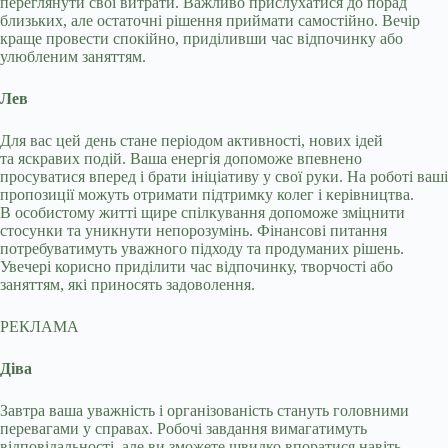
переглянути свої витрати. Важливо прислухатися до порад
близьких, але остаточні рішення приймати самостійно. Вечір
краще провести спокійно, приділивши час відпочинку або
улюбленим заняттям.
Лев
Для вас цей день стане періодом активності, нових ідей
та яскравих подій. Ваша енергія допоможе впевнено
просуватися вперед і брати ініціативу у свої руки. На роботі ваші
пропозиції можуть отримати підтримку колег і керівництва.
В особистому житті щире спілкування допоможе зміцнити
стосунки та уникнути непорозумінь. Фінансові питання
потребуватимуть уважного підходу та продуманих рішень.
Увечері корисно приділити час відпочинку, творчості або
заняттям, які приносять задоволення.
РЕКЛАМА
Діва
Завтра ваша уважність і організованість стануть головними
перевагами у справах. Робочі завдання вимагатимуть
відповідальності, але ви зможете швидко впоратися навіть