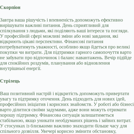
Скорпіон
Завтра ваша рішучість і впевненість допоможуть ефективно
вирішувати важливі питання. День сприятливий для
спілкування з людьми, які поділяють ваші інтереси та погляди.
У професійній сфері можливі зміни або нові завдання, які
відкриють цікаві перспективи. Фінансові питання
потребуватимуть уважності, особливо якщо йдеться про великі
покупки чи витрати. Для підтримки гарного самопочуття варто
не забувати про відпочинок і баланс навантажень. Вечір підійде
для спокійних роздумів, планування або відновлення
внутрішньої енергії.
Стрілець
Ваш позитивний настрій і відкритість допоможуть привертати
увагу та підтримку оточення. День підходить для нових ідей,
професійних ініціатив і корисних знайомств. У роботі або бізнесі
варто ділитися своїми задумами, адже вони можуть отримати
хорошу підтримку. Фінансова ситуація залишатиметься
стабільною, якщо уникати необдуманих рішень і зайвих витрат.
У стосунках із близькими важливо знаходити більше часу для
спільного дозвілля. Увечері корисно змінити обстановку,