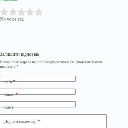
Submit Rating
Rate this item:
No votes yet.
Залишити відповідь
Ваша e-mail адреса не оприлюднюватиметься.
Обов’язкові поля
позначені
*
Ім’я
*
Email
*
Сайт
Додати коментар
*