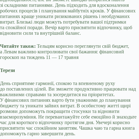
зі складними питаннями. День підходить для вдосконалення
робочих процесів і планування майбутніх кроків. У фінансових
питаннях краще уникати ризикованих рішень і необдуманих
витрат. Близькі люди можуть потребувати вашої підтримки
та спокійної поради. Вечір варто присвятити відпочинку, щоб
відновити сили та внутрішній баланс.
Читайте також:
Тельцям корисно переглянути свій бюджет,
а Левам важливо контролювати свої бажання: фінансовий
гороскоп на тиждень 11 — 17 травня
Терези
День сприятиме гармонії, спокою та впевненому руху
до поставлених цілей. Ви зможете продуктивно працювати над
важливими справами та зосередитися на пріоритетах.
У фінансових питаннях варто бути уважними до планування
бюджету та уникати зайвих витрат. В особистому житті щирі
розмови допоможуть покращити стосунки та відновити
взаєморозуміння. Не перевантажуйте себе емоційно й знаходьте
час для короткого відпочинку протягом дня. Увечері корисно
присвятити час спокійним заняттям. Чашка чаю та гарна книга
допоможуть гарно завершити день.