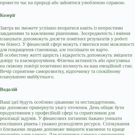
провести час на природі або зайнятися улюбленою справою.
Козеріг
Завтра ви зможете успішно впоратися навіть із непростими
завданнями та важливими рішеннями. Зосередженість і вміння
планувати допоможуть досягти помітних результатів у роботі
чи бізнесі. У фінансовій сфері можуть з’явитися нові можливості
для покращення становища, але поспішати не варто.
В особистому житті щирість і відкритість допоможуть зміцнити
довіру та взаєморозуміння. Фізична активність або прогулянка
на свіжому повітрі позитивно вплинуть на ваш емоційний стан.
Вечір сприятиме саморозвитку, відпочинку та спокійному
плануванню майбутнього.
Водолій
Ваші ідеї будуть особливо цікавими та нестандартними,
що допоможе привернути увагу оточення. День обіцяє бути
продуктивним у професійній сфері та сприятливим для
реалізації задумів. У фінансових питаннях бажано уникати
поспішних рішень і уважно розподіляти ресурси. Спілкування
з близькими людьми допоможе зміцнити взаємини та краще
зрозуміти одне одного. Для підтримки гарного самопочуття