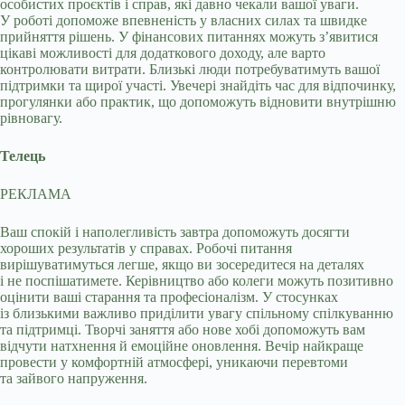
особистих проєктів і справ, які давно чекали вашої уваги.
У роботі допоможе впевненість у власних силах та швидке
прийняття рішень. У фінансових питаннях можуть з’явитися
цікаві можливості для додаткового доходу, але варто
контролювати витрати. Близькі люди потребуватимуть вашої
підтримки та щирої участі. Увечері знайдіть час для відпочинку,
прогулянки або практик, що допоможуть відновити внутрішню
рівновагу.
Телець
РЕКЛАМА
Ваш спокій і наполегливість завтра допоможуть досягти
хороших результатів у справах. Робочі питання
вирішуватимуться легше, якщо ви зосередитеся на деталях
і не поспішатимете. Керівництво або колеги можуть позитивно
оцінити ваші старання та професіоналізм. У стосунках
із близькими важливо приділити увагу спільному спілкуванню
та підтримці. Творчі заняття або нове хобі допоможуть вам
відчути натхнення й емоційне оновлення. Вечір найкраще
провести у комфортній атмосфері, уникаючи перевтоми
та зайвого напруження.