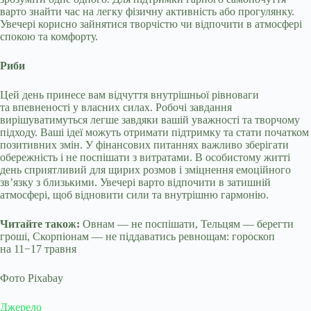
варто знайти час на легку фізичну активність або прогулянку.
Увечері корисно зайнятися творчістю чи відпочити в атмосфері
спокою та комфорту.
Риби
Цей день принесе вам відчуття внутрішньої рівноваги
та впевненості у власних силах. Робочі завдання
вирішуватимуться легше завдяки вашій уважності та творчому
підходу. Ваші ідеї можуть отримати підтримку та стати початком
позитивних змін. У фінансових питаннях важливо зберігати
обережність і не поспішати з витратами. В особистому житті
день сприятливий для щирих розмов і зміцнення емоційного
зв’язку з близькими. Увечері варто відпочити в затишній
атмосфері, щоб відновити сили та внутрішню гармонію.
Читайте також:
Овнам — не поспішати, Тельцям — берегти
гроші, Скорпіонам — не піддаватись ревнощам: гороскоп
на 11−17 травня
Фото Pixabay
Джерело