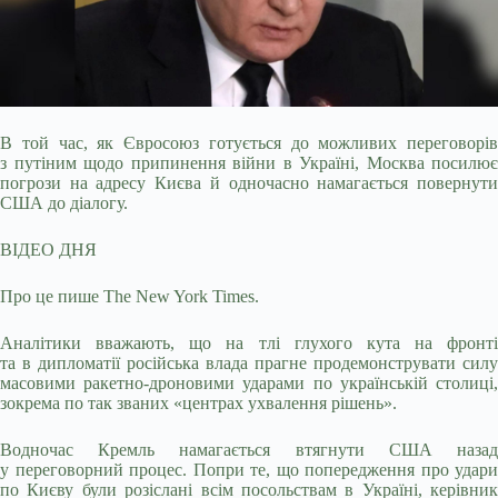
В той час, як Євросоюз готується до можливих переговорів
з путіним щодо припинення війни в Україні, Москва посилює
погрози на адресу Києва й одночасно намагається
повернути
США до діалогу.
ВІДЕО ДНЯ
Про це пише The New York Times.
Аналітики вважають, що на тлі глухого кута на фронті
та в дипломатії російська влада прагне продемонструвати силу
масовими ракетно-дроновими ударами по українській столиці,
зокрема по так званих «центрах ухвалення рішень».
Водночас Кремль намагається втягнути США назад
у переговорний процес. Попри те, що попередження про удари
по Києву були розіслані всім посольствам в Україні, керівник