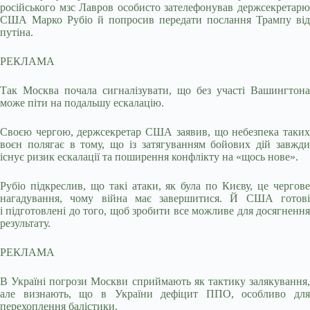
російського мзс Лавров особисто зателефонував держсекретарю
США Марко Рубіо й попросив передати послання Трампу від
путіна.
РЕКЛАМА
Так Москва почала сигналізувати, що без участі Вашингтона
може піти на подальшу ескалацію.
Своєю чергою, держсекретар США заявив, що небезпека таких
воєн полягає в тому, що із затягуванням бойових дій завжди
існує ризик ескалації та поширення конфлікту на «щось нове».
Рубіо підкреслив, що такі атаки, як була по Києву, це чергове
нагадування, чому війна має завершитися. Й США готові
і підготовлені до того, щоб зробити все можливе для досягнення
результату.
РЕКЛАМА
В Україні погрози Москви сприймають як тактику залякування,
але визнають, що в України дефіцит ППО, особливо для
перехоплення балістики.