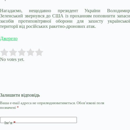
Нагадаємо, нещодавно президент України Володимир
Зеленський звернувся до США із проханням поповнити запаси
засобів протиповітряної оборони для захисту української
території від російських ракетно-дронових атак.
Джерело
Submit Rating
Rate this item:
No votes yet.
Залишити відповідь
Ваша e-mail адреса не оприлюднюватиметься.
Обов’язкові поля
позначені
*
Ім’я
*