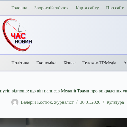
Перейти
до
Головна
Зворотній зв’язок
Карта сайту
Про сайт
вмісту
Політика
Економіка
Бізнес
Телеком/ІТ/Медіа
А
путін відповів: що він написав Меланії Трамп про викрадених ук
Валерій Костюк, журналіст
30.01.2026
Культура