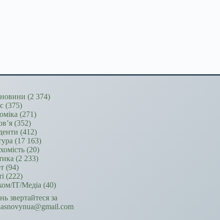
новини
(2 374)
ес
(375)
оміка
(271)
ов’я
(352)
денти
(412)
тура
(17 163)
хомість
(20)
тика
(2 233)
т
(94)
ті
(222)
ком/ІТ/Медіа
(40)
ань звертайтеся за
hasnovynua@gmail.com