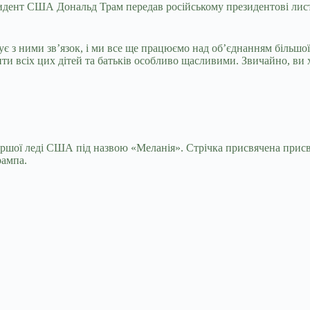
зидент США Дональд Трам передав російському президентові листа
є з ними зв’язок, і ми все ще працюємо над об’єднанням більшої 
ти всіх цих дітей та батьків особливо щасливими. Звичайно, ви 
першої леді США під назвою «Меланія». Стрічка присвячена при
рампа.