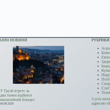
АННІ НОВИНИ
РУБРИКИ
Агро
Бізн
Екон
Здор
Інци
Куль
Неру
Полі
Спор
Стат
У Грузії втретє за
Теле
два тижні відбувся
З усіх пит
масштабний блекаут
адресою c
06.08.2026