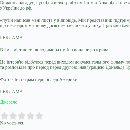
Видання нагадує, що під час зустрічі з путіним в Анкоріджі пре
з України до рф.
«путін написав мені листа у відповідь. Мій представник підтриму
що незабаром ми знову досягнемо великого успіху. Приємно бачи
РЕКЛАМА
Втім, зміст листа володимира путіна вона не розкривала.
Це інтерв'ю відбулося перед виходом документального фільму 
та розповідає про період перед другою інавгурацією Дональда Т
Фото з Інстаграм першої леді Америки
РЕКЛАМА
Джерело
Submit Rating
Rate this item:
No votes yet.