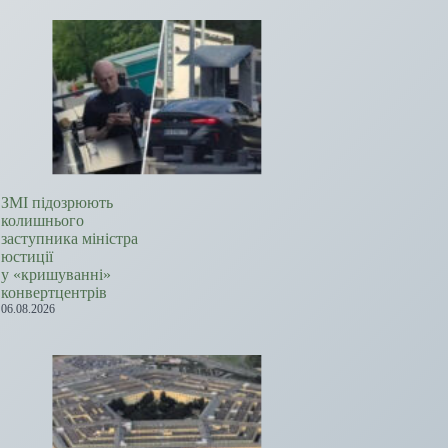
ЗМІ підозрюють
колишнього
заступника міністра
юстиції
у «кришуванні»
конвертцентрів
06.08.2026