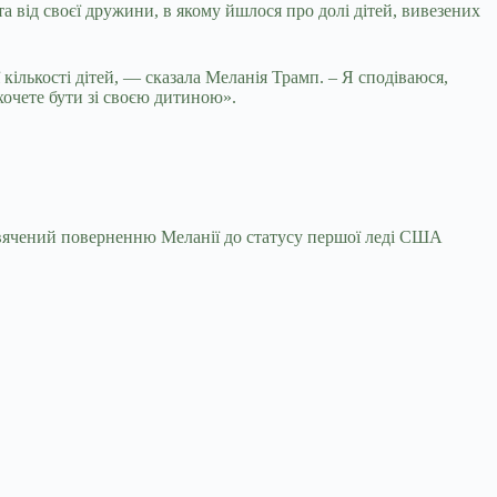
 від своєї дружини, в якому йшлося про долі дітей, вивезених
кількості дітей, — сказала Меланія Трамп. – Я сподіваюся,
хочете бути зі своєю дитиною».
свячений поверненню Меланії до статусу першої леді США