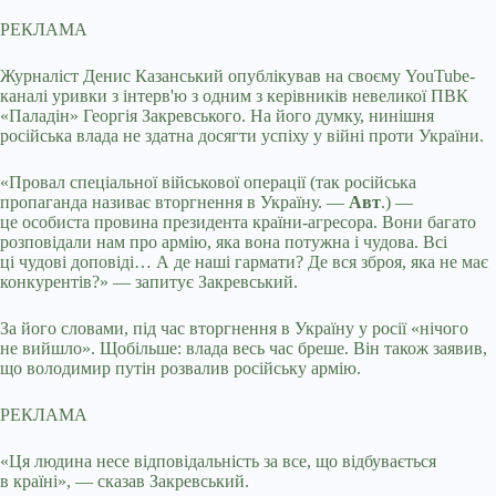
РЕКЛАМА
Журналіст Денис Казанський опублікував на своєму YouTube-
каналі уривки з інтерв'ю з одним з керівників невеликої ПВК
«Паладін» Георгія Закревського. На його думку, нинішня
російська влада не здатна досягти успіху у війні проти України.
«Провал спеціальної військової операції (так російська
пропаганда називає вторгнення в Україну. —
Авт
.) —
це особиста провина президента країни-агресора. Вони багато
розповідали нам про армію, яка вона потужна і чудова. Всі
ці чудові доповіді… А де наші гармати? Де вся зброя, яка не має
конкурентів?» — запитує Закревський.
За його словами, під час вторгнення в Україну у росії «нічого
не вийшло». Щобільше: влада весь час бреше. Він також заявив,
що володимир путін розвалив російську армію.
РЕКЛАМА
«Ця людина несе відповідальність за все, що відбувається
в країні», — сказав Закревський.