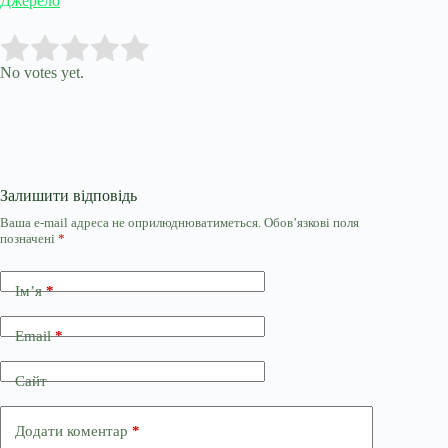
Джерело
Submit Rating
Rate this item:
No votes yet.
Залишити відповідь
Ваша e-mail адреса не оприлюднюватиметься.
Обов’язкові поля
позначені
*
Ім’я
*
Email
*
Сайт
Додати коментар
*