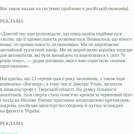
Він також вказав на системні проблеми в російській економіці.
РЕКЛАМА
«Довгий час нам розповідали, що наша країна підіймається
з колін, що її промисловість розвивається. Виявилося, що нічого
немає: ні промисловості, ні економіки. Ми не виробляємо
звичайний туалетний папір. Ми не виробляємо коробки передач
для автомобілів, які були винайдені та вироблялися у світі 70
років тому», — додав росіянин, якого вже охрестили «новим
пригожиним».
Нагадаємо, що 23 серпня цього року засновник, а також інші
керівники «Вагнера», в тому числі Дмитро Уткін, загинули
в авіакатастрофі у Тверській області. На думку більшості
аналітиків, їхня смерть стала помстою кремля за червневий бунт
і похід на Москву. Раніше пригожин неодноразово критикував,
зокрема, російське міністерство оборони й путіна за невдачі
на фронті в Україні.
РЕКЛАМА