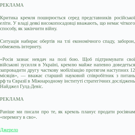
РЕКЛАМА
Критика кремля поширюється серед представників російської
еліти. У владі деякі високопосадовці вважають, що немає чіткого
способу, як закінчити війну.
Ситуація набирає обертів на тлі економічного спаду, заборон,
обмежень інтернету.
«Росія зазнає невдач на полі бою. Щоб підтримувати свої
військові зусилля в Україні, кремлю майже напевно доведеться
запровадити другу часткову мобілізацію протягом наступних 12
місяців», — вважає старший науковий співробітник з питань
рф та Євразії в Міжнародному інституті стратегічних досліджень
Найджел Гулд-Девіс.
РЕКЛАМА
Раніше ми писали про те, як кремль планує продати росіянам
«перемогу в сво».
Джерело