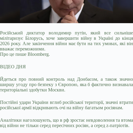
Російський диктатор володимир путін, який все сильніше
мілітаризує Білорусь, хоче завершити війну в Україні до кінця
2026 року. Але закінчення війни має бути на тих
умовах, які ві
вважає переможними.
Про це пише Bloomberg.
ВІДЕО ДНЯ
Йдеться про повний контроль над Донбасом, а також значно
ширшу угоду про безпеку з Європою, яка б фактично визнавала
територіальні здобутки Москви.
Постійні удари України вглиб російської території, значні втрати
російської армії відкривають очі на війну багатьом росіянам.
Аналітики наголошують, що в рф зростає невдоволення та втома
від війни не тільки серед пересічних росіян, а серед z-патріотів.