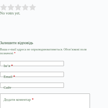
Submit Rating
Rate this item:
No votes yet.
Залишити відповідь
Ваша e-mail адреса не оприлюднюватиметься.
Обов’язкові поля
позначені
*
Ім’я
*
Email
*
Сайт
Додати коментар
*