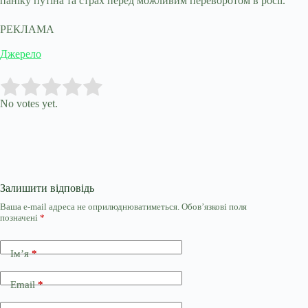
паніку путіна та страх перед можливим переворотом в росії.
РЕКЛАМА
Джерело
Submit Rating
Rate this item:
No votes yet.
Залишити відповідь
Ваша e-mail адреса не оприлюднюватиметься.
Обов’язкові поля
позначені
*
Ім’я
*
Email
*