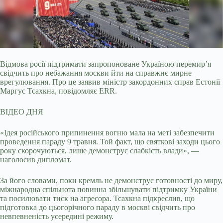
Відмова росії підтримати запропоноване Україною перемир’я
свідчить про небажання москви йти на справжнє мирне
врегулювання. Про це заявив міністр закордонних справ
Естонії
Маргус Тсахкна, повідомляє ERR.
ВІДЕО ДНЯ
«Ідея російського припинення вогню мала на меті забезпечити
проведення параду 9 травня. Той факт, що святкові заходи цього
року скорочуються, лише демонструє слабкість влади», —
наголосив дипломат.
За його словами, поки кремль не демонструє готовності до миру,
міжнародна спільнота повинна збільшувати підтримку України
та посилювати тиск на агресора. Тсахкна підкреслив, що
підготовка до цьогорічного параду в москві свідчить про
невпевненість усередині режиму.