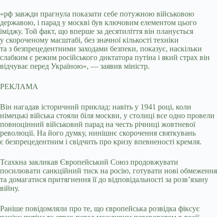
«рф завжди прагнула показати себе потужною військовою
державою, і парад у москві був ключовим елементом цього
іміджу. Той факт, що вперше за десятиліття він планується
у скороченому масштабі, без значної кількості техніки
та з безпрецедентними заходами безпеки, показує, наскільки
слабким є режим російського диктатора путіна і який страх він
відчуває перед Україною», — заявив міністр.
РЕКЛАМА
Він нагадав історичний приклад: навіть у 1941 році, коли
німецькі війська стояли біля москви, у столиці все одно провели
повноцінний військовий парад на честь річниці жовтневої
революції. На його думку, нинішнє скорочення святкувань
є безпрецедентним і свідчить про кризу впевненості кремля.
Тсахкна закликав Європейський Союз продовжувати
посилювати санкційний тиск на росію, готувати нові обмеження
та домагатися притягнення її до відповідальності за розв’язану
війну.
Раніше повідомляли про те, що європейська розвідка фіксує