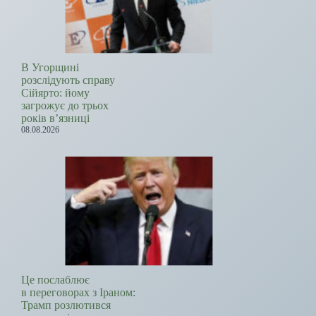
В Угорщині
розслідують справу
Сійярто: йому
загрожує до трьох
років в’язниці
08.08.2026
Це послаблює
в переговорах з Іраном:
Трамп розлютився