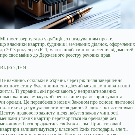
Мін’юст звернуся до українців, з нагадуванням про те,
що власники квартир, будинків і земельних ділянок, оформлених
до 2013 року через БТІ, мають подбати про
внесення відомостей
про своє майно до Державного реєстру речових прав.
ВІДЕО ДНЯ
Це важливо, оскільки в Україні, через рік після завершення
воєнного стану, буде припинено діючий механізм приватизації
житла. Ті українці, які проживають у неприватизованих
помешканнях, зможуть зберегти лише право користування
чи оренди. Це передбачено новим Законом про основи житлової
політики, що був ухвалений нещодавно. Згідно з роз’ясненнями
Центру правового захисту, після набуття закону чинності
мешканці таких квартир перетворяться на орендарів без
можливості розпоряджатися своїм житлом. Приватизовані
квартири залишатимуться у власності їхніх господарів, але ті,
хто не оформив приватизацію, більше не матимуть права