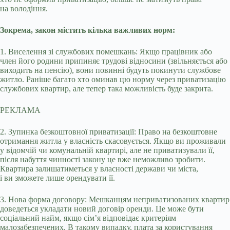
на володіння.
Зокрема, закон містить кілька важливих норм:
1. Виселення зі службових помешкань: Якщо працівник або
член його родини припиняє трудові відносини (звільняється або
виходить на пенсію), вони повинні будуть покинути службове
житло. Раніше багато хто оминав цю норму через приватизацію
службових квартир, але тепер така можливість буде закрита.
РЕКЛАМА
2. Зупинка безкоштовної приватизації: Право на безкоштовне
отримання житла у власність скасовується. Якщо ви проживали
у відомчій чи комунальній квартирі, але не приватизували її,
після набуття чинності закону це вже неможливо зробити.
Квартира залишатиметься у власності держави чи міста,
і ви зможете лише орендувати її.
3. Нова форма договору: Мешканцям неприватизованих квартир
доведеться укладати новий договір оренди. Це може бути
соціальний найм, якщо сім’я відповідає критеріям
малозабезпечених. В такому випадку, плата за користування