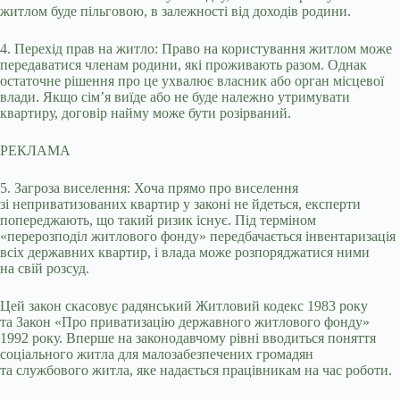
житлом буде пільговою, в залежності від доходів родини.
4. Перехід прав на житло: Право на користування житлом може
передаватися членам родини, які проживають разом. Однак
остаточне рішення про це ухвалює власник або орган місцевої
влади. Якщо сім’я виїде або не буде належно утримувати
квартиру, договір найму може бути розірваний.
РЕКЛАМА
5. Загроза виселення: Хоча прямо про виселення
зі неприватизованих квартир у законі не йдеться, експерти
попереджають, що такий ризик існує. Під терміном
«перерозподіл житлового фонду» передбачається інвентаризація
всіх державних квартир, і влада може розпоряджатися ними
на свій розсуд.
Цей закон скасовує радянський Житловий кодекс 1983 року
та Закон «Про приватизацію державного житлового фонду»
1992 року. Вперше на законодавчому рівні вводиться поняття
соціального житла для малозабезпечених громадян
та службового житла, яке надається працівникам на час роботи.