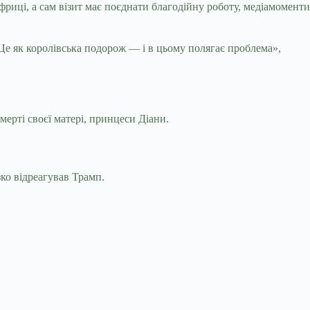
фриці, а сам візит має поєднати благодійну роботу, медіамоменти
. Це як королівська подорож — і в цьому полягає проблема»,
мерті своєї матері, принцеси Діани.
зко відреагував Трамп.