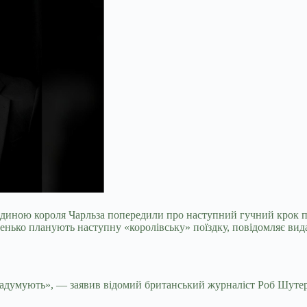
одиною короля Чарльза попередили про наступний гучний крок п
нько планують наступну «королівську» поїздку, повідомляє вида
 задумують», — заявив відомий британський журналіст Роб Шутер