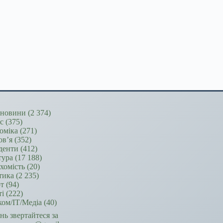
новини
(2 374)
ес
(375)
оміка
(271)
ов’я
(352)
денти
(412)
тура
(17 188)
хомість
(20)
тика
(2 235)
т
(94)
ті
(222)
ком/ІТ/Медіа
(40)
ань звертайтеся за