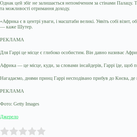
Однак цей збіг не залишається непоміченим за стінами Палацу. Т
та можливості отримання доходу.
«Африка є в центрі уваги, і масштаби великі. Уявіть собі візит, 
— каже Шутер.
РЕКЛАМА
Для Гаррі це місце є глибоко особистим. Він давно називає Африк
Африка — це місце, куди, за словами інсайдерів, Гаррі їде, щоб 
Нагадаємо, днями принц Гаррі несподівано прибув до Києва, де ві
РЕКЛАМА
Фото: Getty Images
Джерело
Submit Rating
Rate this item: