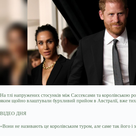
На тлі напружених стосунків між Сассексами та королівською р
яким щойно влаштували бурхливий прийом в Австралії, вже тихе
ВІДЕО ДНЯ
«Вони не називають це королівським туром, але саме так його і