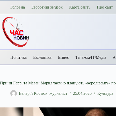
Перейти
до
Головна
Зворотній зв’язок
Карта сайту
Про сайт
вмісту
Політика
Економіка
Бізнес
Телеком/ІТ/Медіа
А
Принц Гаррі та Меган Маркл таємно планують «королівську» пої
Валерій Костюк, журналіст
25.04.2026
Культура