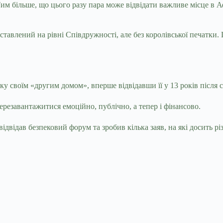
им більше, що цього разу пара може відвідати важливе місце в А
обставлений на рівні Співдружності, але без королівської печатки
у своїм «другим домом», вперше відвідавши її у 13 років після с
перезавантажитися емоційно, публічно, а тепер і фінансово.
двідав безпековий форум та зробив кілька заяв, на які досить рі