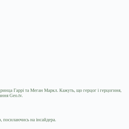
ринца Гаррі та Меган Маркл. Кажуть, що герцог і
герцогиня,
ння Geo.tv.
, посилаючись на інсайдера.