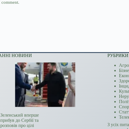
 I comment.
АННІ НОВИНИ
РУБРИКИ
Агро
Бізн
Екон
Здор
Інци
Куль
Неру
Полі
Спор
Стат
Зеленський вперше
Теле
прибув до Сербії та
З усіх пит
розповів про цілі