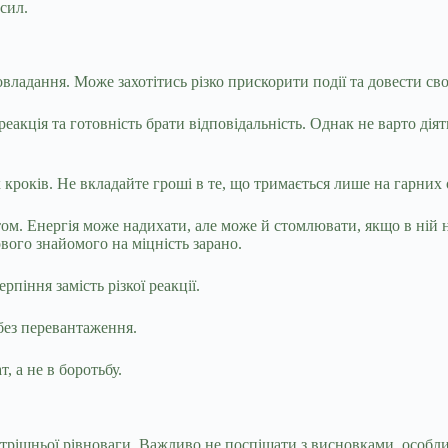
сил.
владання. Може захотітись різко прискорити події та довести св
 реакція та готовність брати відповідальність. Однак не варто ді
кроків. Не вкладайте гроші в те, що тримається лише на гарних 
ом. Енергія може надихати, але може й стомлювати, якщо в ній 
вого знайомого на міцність зарано.
піння замість різкої реакції.
без перевантаження.
, а не в боротьбу.
утрішньої рівноваги. Важливо не поспішати з висновками, особл