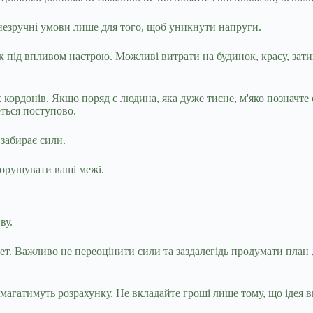
 незручні умови лише для того, щоб уникнути напруги.
к під впливом настрою. Можливі витрати на будинок, красу, зат
 кордонів. Якщо поряд є людина, яка дуже тисне, м'яко позначт
еться поступово.
 забирає сили.
 порушувати ваші межі.
ву.
ет. Важливо не переоцінити сили та заздалегідь продумати план д
магатимуть розрахунку. Не вкладайте гроші лише тому, що ідея в