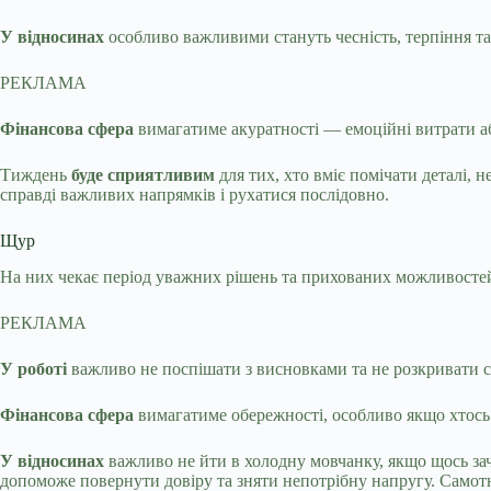
У відносинах
особливо важливими стануть чесність, терпіння та
РЕКЛАМА
Фінансова сфера
вимагатиме акуратності — емоційні витрати а
Тиждень
буде сприятливим
для тих, хто вміє помічати деталі, 
справді важливих напрямків і рухатися послідовно.
Щур
На них чекає період уважних рішень та прихованих можливостей
РЕКЛАМА
У роботі
важливо не поспішати з висновками та не розкривати сво
Фінансова сфера
вимагатиме обережності, особливо якщо хтось 
У відносинах
важливо не йти в холодну мовчанку, якщо щось зач
допоможе повернути довіру та зняти непотрібну напругу. Само