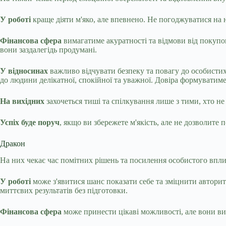
У роботі
краще діяти м'яко, але впевнено. Не погоджуватися на
Фінансова сфера
вимагатиме акуратності та відмови від покупо
вони заздалегідь продумані.
У відносинах
важливо відчувати безпеку та повагу до особистих
до людини делікатної, спокійної та уважної. Довіра формуватим
На вихідних
захочеться тиші та спілкування лише з тими, хто не
Успіх буде поруч
, якщо ви збережете м'якість, але не дозволите
Дракон
На них чекає час помітних рішень та посилення особистого впли
У роботі
може з'явитися шанс показати себе та зміцнити авторит
миттєвих результатів без підготовки.
Фінансова сфера
може принести цікаві можливості, але вони ви