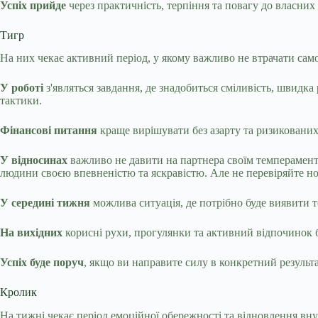
Успіх прийде
через практичність, терпіння та повагу до власних 
Тигр
На них чекає активний період, у якому важливо не втрачати само
У роботі
з'являться завдання, де знадобиться сміливість, швидка
тактики.
Фінансові питання
краще вирішувати без азарту та ризикованих 
У відносинах
важливо не давити на партнера своїм темперамент
людини своєю впевненістю та яскравістю. Але не перевіряйте но
У середині тижня
можлива ситуація, де потрібно буде виявити тер
На вихідних
корисні рухи, прогулянки та активний відпочинок 
Успіх буде поруч
, якщо ви направите силу в конкретний результат
Кролик
На тижні чекає період емоційної обережності та відновлення вн