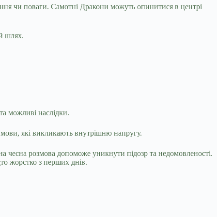
хання чи поваги. Самотні Дракони можуть опинитися в центрі
й шлях.
та можливі наслідки.
умови, які викликають внутрішню напругу.
на чесна розмова допоможе уникнути підозр та недомовленості.
то жорстко з перших днів.