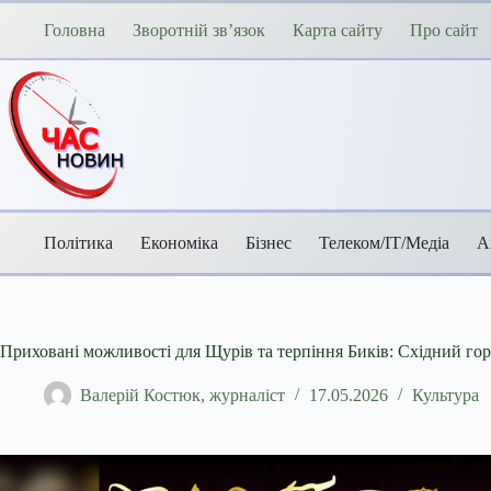
Перейти
до
Головна
Зворотній зв’язок
Карта сайту
Про сайт
вмісту
Політика
Економіка
Бізнес
Телеком/ІТ/Медіа
А
Приховані можливості для Щурів та терпіння Биків: Східний го
Валерій Костюк, журналіст
17.05.2026
Культура