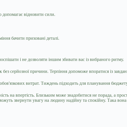
о допомагає відновити сили.
міння бачити приховані деталі.
оспішати і не дозволяти іншим збивати вас із вибраного ритму.
 без серйозної причини. Терпіння допоможе впоратися із завдан
обов'язкових витрат. Тиждень підходить для планування бюджету,
сть на впертість. Близьким може знадобитися не порада, а прост
можуть звернути увагу на людину надійну та спокійну. Така вона