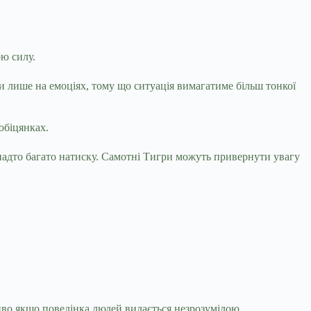
ою силу.
яти лише на емоціях, тому що ситуація вимагатиме більш тонкої
обіцянках.
надто багато натиску. Самотні Тигри можуть привернути увагу
иво якщо поведінка людей видається незрозумілою.