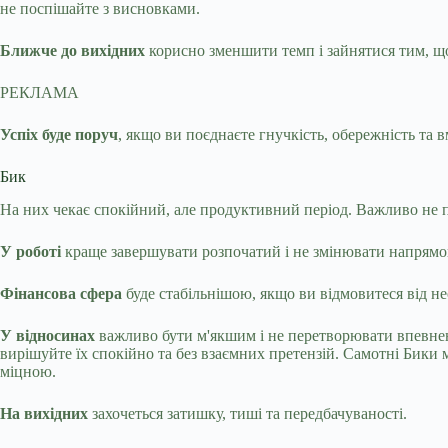
не поспішайте з висновками.
Ближче до вихідних
корисно зменшити темп і зайнятися тим, щ
РЕКЛАМА
Успіх буде поруч
, якщо ви поєднаєте гнучкість, обережність та в
Бик
На них чекає спокійний, але продуктивний період. Важливо не п
У роботі
краще завершувати розпочатий і не змінювати напрямок
Фінансова сфера
буде стабільнішою, якщо ви відмовитеся від не
У відносинах
важливо бути м'якшим і не перетворювати впевнені
вирішуйте їх спокійно та без взаємних претензій. Самотні Бики 
міцною.
На вихідних
захочеться затишку, тиші та передбачуваності.