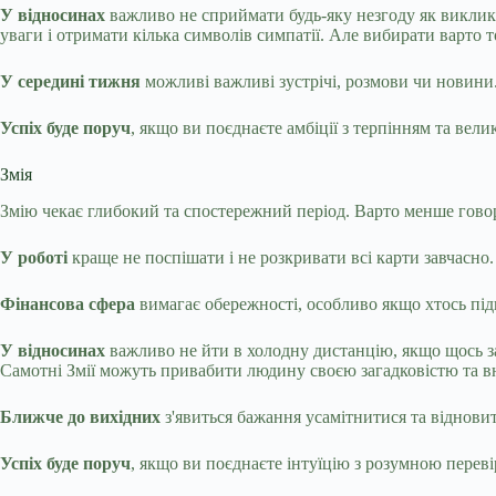
У відносинах
важливо не сприймати будь-яку незгоду як виклик.
уваги і отримати кілька символів симпатії. Але вибирати варто 
У середині тижня
можливі важливі зустрічі, розмови чи новини
Успіх буде поруч
, якщо ви поєднаєте амбіції з терпінням та вел
Змія
Змію чекає глибокий та спостережний період. Варто менше гово
У роботі
краще не поспішати і не розкривати всі карти завчасно
Фінансова сфера
вимагає обережності, особливо якщо хтось пі
У відносинах
важливо не йти в холодну дистанцію, якщо щось з
Самотні Змії можуть привабити людину своєю загадковістю та в
Ближче до вихідних
з'явиться бажання усамітнитися та віднови
Успіх буде поруч
, якщо ви поєднаєте інтуїцію з розумною переві