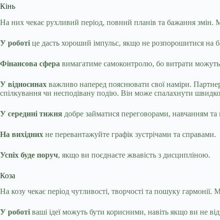
Кінь
На них чекає рухливий період, повний планів та бажання змін. М
У роботі
це дасть хороший імпульс, якщо не розпорошитися на б
Фінансова сфера
вимагатиме самоконтролю, бо витрати можуть ш
У відносинах
важливо наперед пояснювати свої наміри. Партне
спілкування чи несподівану подію. Він може спалахнути швидко, 
У середині тижня
добре займатися переговорами, навчанням та
На вихідних
не перевантажуйте графік зустрічами та справами.
Успіх буде поруч
, якщо ви поєднаєте жвавість з дисципліною.
Коза
На козу чекає період чутливості, творчості та пошуку гармонії. 
У роботі
ваші ідеї можуть бути корисними, навіть якщо ви не ві