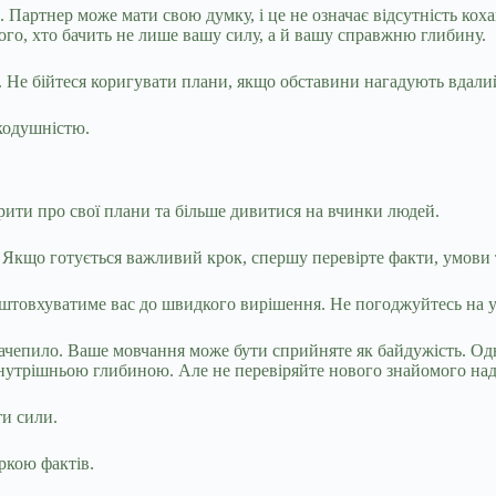
 Партнер може мати свою думку, і це не означає відсутність ко
того, хто бачить не лише вашу силу, а й вашу справжню глибину.
. Не бійтеся коригувати плани, якщо обставини нагадують вдали
икодушністю.
рити про свої плани та більше дивитися на вчинки людей.
. Якщо готується важливий крок, спершу перевірте факти, умови 
дштовхуватиме вас до швидкого вирішення. Не погоджуйтесь на 
ачепило. Ваше мовчання може бути сприйняте як байдужість. Од
нутрішньою глибиною. Але не перевіряйте нового знайомого над
ти сили.
ркою фактів.