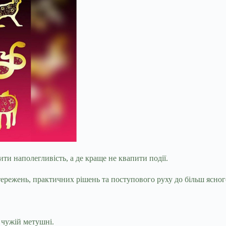
ити наполегливість, а де краще не квапити події.
ережень, практичних рішень та поступового руху до більш ясног
я чужій метушні.