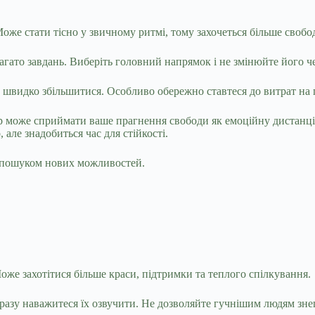
оже стати тісно у звичному ритмі, тому захочеться більше свобод
агато завдань. Виберіть головний напрямок і не змінюйте його ч
видко збільшитися. Особливо обережно ставтеся до витрат на по
р може сприймати ваше прагнення свободи як емоційну дистанці
але знадобиться час для стійкості.
 пошуком нових можливостей.
Може захотітися більше краси, підтримки та теплого спілкування.
дразу наважитеся їх озвучити. Не дозволяйте гучнішим людям зн