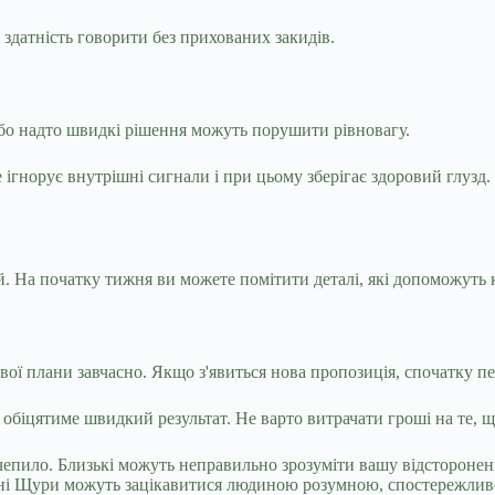
 здатність говорити без прихованих закидів.
бо надто швидкі рішення можуть порушити рівновагу.
не ігнорує внутрішні сигнали і при цьому зберігає здоровий глузд
. На початку тижня ви можете помітити деталі, які допоможуть 
ї плани завчасно. Якщо з'явиться нова пропозиція, спочатку пер
обіцятиме швидкий результат. Не варто витрачати гроші на те, 
епило. Близькі можуть неправильно зрозуміти вашу відсторонені
тні Щури можуть зацікавитися людиною розумною, спостережливо