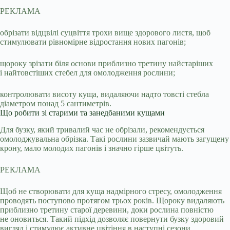
РЕКЛАМА
обрізати відцвілі суцвіття трохи вище здорового листя, щоб
стимулювати рівномірне відростання нових пагонів;
щороку зрізати біля основи приблизно третину найстаріших
і найтовстіших стебел для омолодження рослини;
контролювати висоту куща, видаляючи надто товсті стебла
діаметром понад 5 сантиметрів.
Що робити зі старими та занедбаними кущами
Для бузку, який тривалий час не обрізали, рекомендується
омолоджувальна обрізка. Такі рослини зазвичай мають загущену
крону, мало молодих пагонів і значно гірше цвітуть.
РЕКЛАМА
Щоб не створювати для куща надмірного стресу, омолодження
проводять поступово протягом трьох років. Щороку видаляють
приблизно третину старої деревини, доки рослина повністю
не оновиться. Такий підхід дозволяє повернути бузку здоровий
вигляд і стимулює активне цвітіння в наступні сезони.