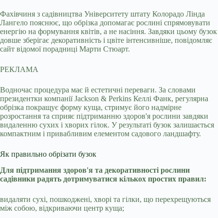
Фахівчиня з садівництва Університету штату Колорадо Лінда
Лангело пояснює, що обрізка допомагає рослині спрямовувати
енергію на формування квітів, а не насіння. Завдяки цьому бузок
довше зберігає декоративність і цвіте інтенсивніше, повідомляє
сайт відомої порадниці Марти Стюарт.
РЕКЛАМА
Водночас процедура має й естетичні переваги. За словами
президентки компанії Jackson & Perkins Келлі Фанк, регулярна
обрізка покращує форму куща, стримує його надмірне
розростання та сприяє підтриманню здоров'я рослини завдяки
видаленню сухих і хворих гілок. У результаті бузок залишається
компактним і привабливим елементом садового ландшафту.
Як правильно обрізати бузок
Для підтримання здоров'я та декоративності рослини
садівники радять дотримуватися кількох простих правил:
видаляти сухі, пошкоджені, хворі та гілки, що перехрещуються
між собою, відкриваючи центр куща;