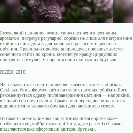
Бузок, який наповнює вулиці своїм насиченим весняним
ароматом, потребує регулярної обрізки не лише для підтримання
охайного вигляду, а й для здорового розвитку та
рясного
цвітіння. Правильно проведена процедура покращує доступ
сонячного світла до крони, забезпечує кращу циркуляцію
повітря та стимулює утворення нових квіткових бруньок.
ВІДЕО ДНЯ
Як зазначають експерти, ключове значення має час обрізки.
Оскільки бузок формує квіти на старих пагонах, обрізати його
рекомендується одразу після завершення цвітіння — наприкінці
весни або на початку літа. Саме в цей період рослина встигає
відновитися та закласти бруньки для наступного сезону.
Натомість осіння, зимова або запізніла літня обрізка може
позбавити кущ майбутнього цвітіння, адже разом із гілками
видаляються вже сформовані квіткові бруньки.