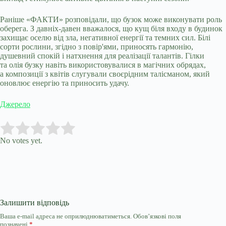
Раніше «ФАКТИ» розповідали, що бузок може виконувати роль
оберега. З давніх-давен вважалося, що кущ біля входу в будинок
захищає оселю від зла, негативної енергії та темних сил. Білі
сорти рослини, згідно з повір'ями, приносять гармонію,
душевний спокій і натхнення для реалізації талантів. Гілки
та олія бузку навіть використовувалися в магічних обрядах,
а композиції з квітів слугували своєрідним талісманом, який
оновлює енергію та приносить удачу.
Джерело
Submit Rating
Rate this item:
No votes yet.
Залишити відповідь
Ваша e-mail адреса не оприлюднюватиметься.
Обов’язкові поля
позначені
*