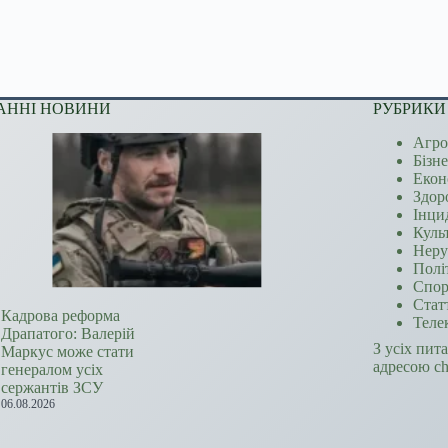
АННІ НОВИНИ
РУБРИКИ
Агро
Бізн
Екон
Здор
Інци
Куль
Неру
Полі
Спор
Стат
Кадрова реформа
Теле
Драпатого: Валерій
З усіх пит
Маркус може стати
адресою c
генералом усіх
сержантів ЗСУ
06.08.2026