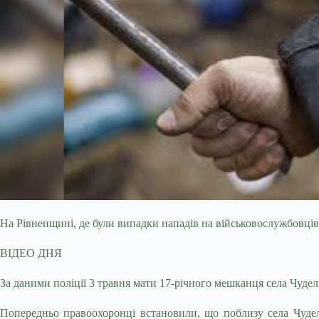
На Рівненщині, де були випадки нападів на військовослужбовці
ВІДЕО ДНЯ
За даними
поліції 3 травня мати 17-річного мешканця села Чудел
Попередньо правоохоронці встановили, що поблизу села Чудель