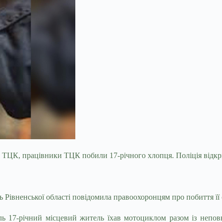
в ТЦК, працівники ТЦК побили 17-річного хлопця. Поліція відк
ь Рівненської області повідомила правоохоронцям про побиття її 
 17-річний місцевий житель їхав мотоциклом разом із неповно