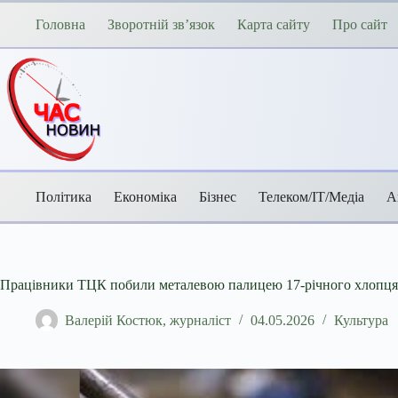
Перейти
до
Головна
Зворотній зв’язок
Карта сайту
Про сайт
вмісту
Політика
Економіка
Бізнес
Телеком/ІТ/Медіа
А
Працівники ТЦК побили металевою палицею 17-річного хлопця
Валерій Костюк, журналіст
04.05.2026
Культура