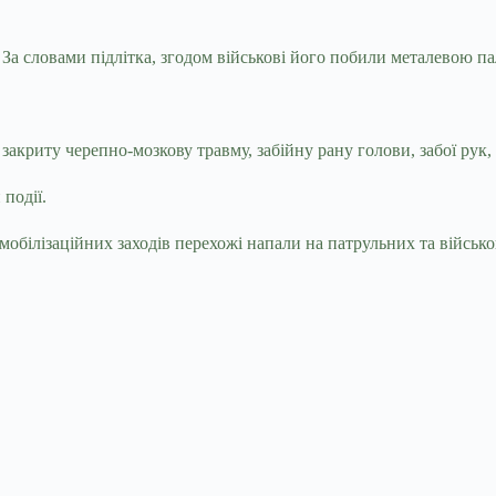
. За словами підлітка, згодом військові його побили металевою п
закриту черепно-мозкову травму, забійну рану голови, забої рук, н
події.
мобілізаційних заходів перехожі напали на патрульних та війсь