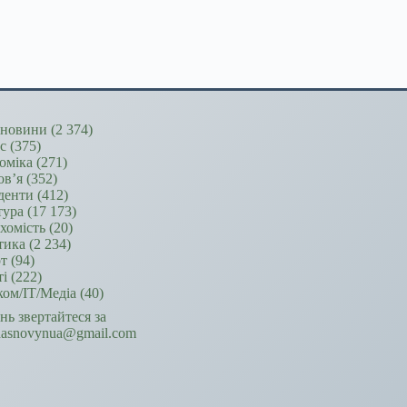
новини
(2 374)
ес
(375)
оміка
(271)
ов’я
(352)
денти
(412)
тура
(17 173)
хомість
(20)
тика
(2 234)
т
(94)
ті
(222)
ком/ІТ/Медіа
(40)
ань звертайтеся за
hasnovynua@gmail.com