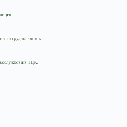
алицею.
іг та грудної клітки.
ковослужбовців ТЦК.