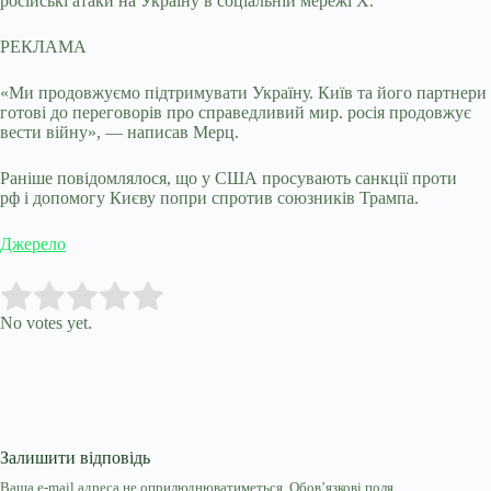
російські атаки на Україну в соціальній мережі X.
РЕКЛАМА
«Ми продовжуємо підтримувати Україну. Київ та його партнери
готові до переговорів про справедливий мир. росія продовжує
вести війну», — написав Мерц.
Раніше повідомлялося, що у США просувають санкції проти
рф і допомогу Києву попри спротив союзників Трампа.
Джерело
Submit Rating
Rate this item:
No votes yet.
Залишити відповідь
Ваша e-mail адреса не оприлюднюватиметься.
Обов’язкові поля