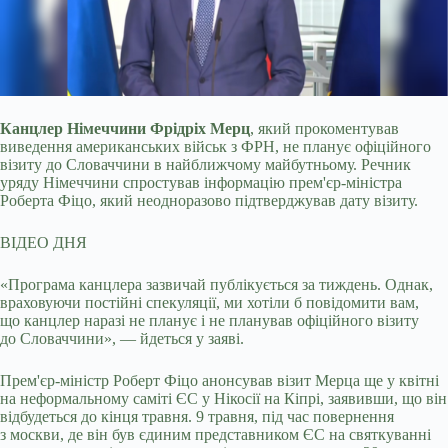
Канцлер Німеччини Фрідріх Мерц
, який прокоментував
виведення американських військ з ФРН, не планує офіційного
візиту до Словаччини в найближчому майбутньому. Речник
уряду Німеччини спростував інформацію прем'єр-міністра
Роберта Фіцо, який неодноразово підтверджував дату візиту.
ВІДЕО ДНЯ
«Програма канцлера зазвичай публікується за тиждень. Однак,
враховуючи постійні спекуляції, ми хотіли б повідомити вам,
що канцлер наразі не планує і не планував офіційного візиту
до Словаччини», — йдеться у заяві.
Прем'єр-міністр Роберт Фіцо анонсував візит Мерца ще у квітні
на неформальному саміті ЄС у Нікосії на Кіпрі, заявивши, що він
відбудеться до кінця травня. 9 травня, під час повернення
з москви, де він був єдиним представником ЄС на святкуванні