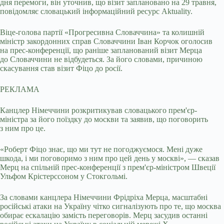
дня перемоги, він уточнив, що візит заплановано на 29 травня,
повідомляє словацький інформаційний ресурс Aktuality.
Віце-голова партії «Прогресивна Словаччина» та колишній
міністр закордонних справ Словаччини Іван Корчок оголосив
на прес-конференції, що раніше запланований візит Мерца
до Словаччини не відбудеться. За його словами, причиною
скасування став візит Фіцо до росії.
РЕКЛАМА
Канцлер Німеччини розкритикував словацького прем'єр-
міністра за його поїздку до москви та заявив, що поговорить
з ним про це.
«Роберт Фіцо знає, що ми тут не погоджуємося. Мені дуже
шкода, і ми поговоримо з ним про цей день у москві», — сказав
Мерц на спільній прес-конференції з прем'єр-міністром Швеції
Ульфом Крістерссоном у Стокгольмі.
За словами канцлера Німеччини Фрідріха Мерца, масштабні
російські атаки на Україну чітко сигналізують про те, що москва
обирає ескалацію замість переговорів. Мерц засудив останні