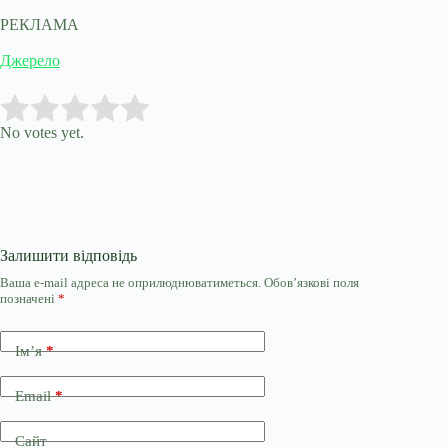
РЕКЛАМА
Джерело
Submit Rating
Rate this item:
No votes yet.
Залишити відповідь
Ваша e-mail адреса не оприлюднюватиметься.
Обов’язкові поля
позначені
*
Ім’я
*
Email
*
Сайт