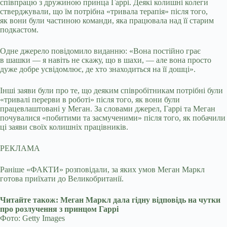
співпрацю з дружиною принца Гаррі. Деякі колишні колеги
стверджували, що їм потрібна «тривала терапія» після того,
як вони були частиною команди, яка працювала над її старим
подкастом.
Одне джерело повідомило виданню: «Вона постійно грає
в шашки — я навіть не скажу, що в шахи, — але вона просто
дуже добре усвідомлює, де хто знаходиться на її дошці».
Інші заяви були про те, що деяким співробітникам потрібні були
«тривалі перерви в роботі» після того, як вони були
працевлаштовані у Меган. За словами джерел, Гаррі та Меган
почувалися «побитими та засмученими» після того, як побачили
ці заяви своїх колишніх працівників.
РЕКЛАМА
Раніше «ФАКТИ» розповідали, за яких умов Меган Маркл
готова приїхати до Великобританії.
Читайте також: Меган Маркл дала гідну відповідь на чутки
про розлучення з принцом Гаррі
Фото: Getty Images