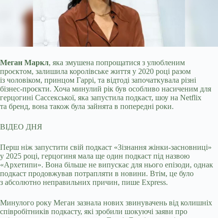
Меган Маркл
, яка змушена попрощатися з улюбленим
проєктом, залишила королівське життя у 2020 році разом
із чоловіком, принцом Гаррі, та відтоді започаткувала різні
бізнес-проєкти. Хоча минулий рік був особливо насиченим для
герцогині Сассекської, яка запустила подкаст, шоу на Netflix
та бренд, вона також була зайнята в попередні роки.
ВІДЕО ДНЯ
Перш ніж запустити свій подкаст «Зізнання жінки-засновниці»
у 2025 році, герцогиня мала ще один подкаст під назвою
«Архетипи». Вона більше не випускає для нього епізоди, однак
подкаст продовжував потрапляти в новини. Втім, це було
з абсолютно неправильних причин, пише Express.
Минулого року Меган зазнала нових звинувачень від колишніх
співробітників подкасту, які зробили шокуючі заяви про