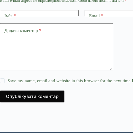
Ваша e-mail адреса не оприлюднюватиметься.
Обов’язкові поля позначені
*
Ім’я
*
Email
*
Додати коментар
*
Save my name, email and website in this browser for the next time
Опублікувати коментар