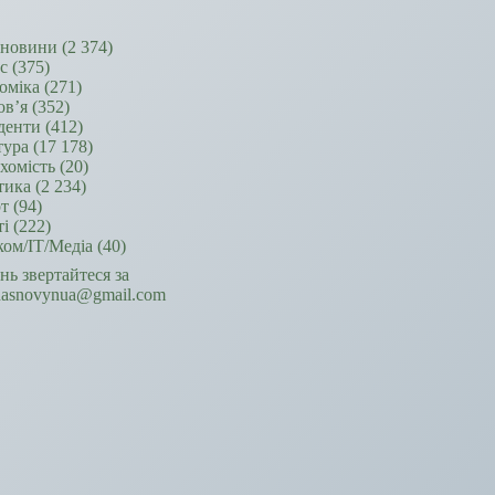
новини
(2 374)
ес
(375)
оміка
(271)
ов’я
(352)
денти
(412)
тура
(17 178)
хомість
(20)
тика
(2 234)
т
(94)
ті
(222)
ком/ІТ/Медіа
(40)
ань звертайтеся за
hasnovynua@gmail.com