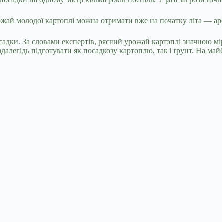
жай молодої картоплі можна отримати вже на початку літа — ар
дки. За словами експертів, рясний урожай картоплі значною мір
алегідь підготувати як посадкову картоплю, так і ґрунт. На майб