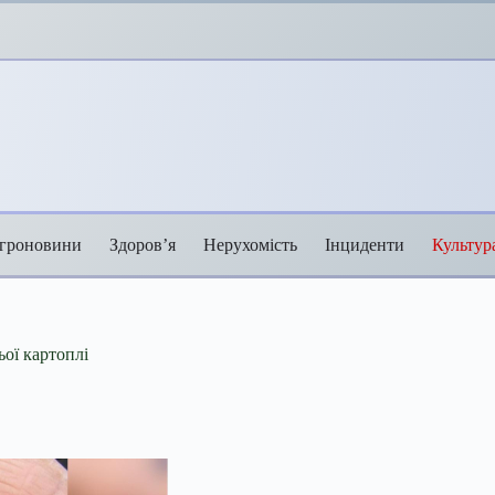
гроновини
Здоров’я
Нерухомість
Інциденти
Культур
ьої картоплі