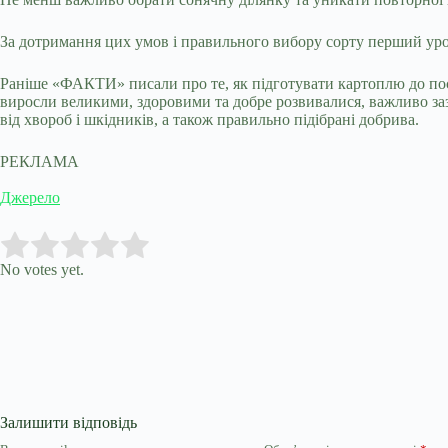
За дотримання цих умов і правильного вибору сорту перший уро
Раніше «ФАКТИ» писали про те, як підготувати картоплю до поса
виросли великими, здоровими та добре розвивалися, важливо зазд
від хвороб і шкідників, а також правильно підібрані добрива.
РЕКЛАМА
Джерело
Submit Rating
Rate this item:
No votes yet.
Залишити відповідь