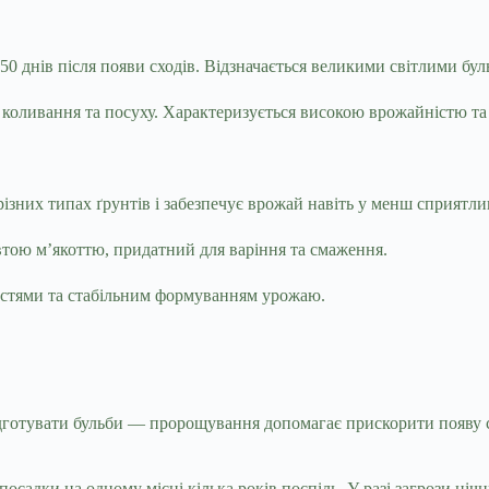
0 днів після появи сходів. Відзначається великими світлими буль
 коливання та посуху. Характеризується високою врожайністю т
різних типах ґрунтів і забезпечує врожай навіть у менш сприятл
тою м’якоттю, придатний для варіння та смаження.
стями та стабільним формуванням урожаю.
підготувати бульби — пророщування допомагає прискорити появу 
осадки на одному місці кілька років поспіль. У разі загрози ні