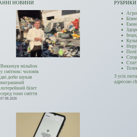
АННІ НОВИНИ
РУБРИКИ
Агро
Бізн
Екон
Здор
Інци
Куль
Неру
Полі
Спор
Стат
Викинув мільйон
Теле
у смітник: чоловік
З усіх пит
дві доби шукав
адресою c
виграшний
лотерейний білет
серед тонн сміття
07.08.2026