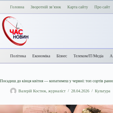
Перейти
до
Головна
Зворотній зв’язок
Карта сайту
Про сайт
вмісту
Політика
Економіка
Бізнес
Телеком/ІТ/Медіа
А
Посадиш до кінця квітня — копатимеш у червні: топ сортів ранн
Валерій Костюк, журналіст
28.04.2026
Культура