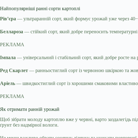
Найпопулярніші ранні сорти картоплі
Рів’єра
— ультраранній сорт, який формує урожай уже через 40−5
Беллароза
— стійкий сорт, який добре переносить температурні
РЕКЛАМА
Імпала
— універсальний і стабільний сорт, який добре росте на 
Ред Скарлет
— ранньостиглий сорт із червоною шкіркою та жов
Аріель
— швидкостиглий сорт із хорошими смаковими властиво
РЕКЛАМА
Як отримати ранній урожай
Щоб зібрати молоду картоплю вже у червні, варто заздалегідь 
ґрунт без надмірної вологи.
Не менш важливо обрати сонячну ділянку та уникати повторної п