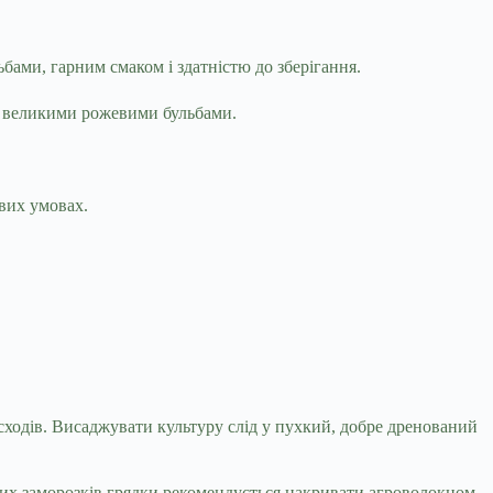
бами, гарним смаком і здатністю до зберігання.
а великими рожевими бульбами.
ивих умовах.
сходів. Висаджувати культуру слід у пухкий, добре дренований
чних заморозків грядки рекомендується накривати агроволокном.