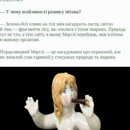
— У чому особливості розпису пітона?
— Зелено-білі плями на тілі змія нагадують листя, світло
й тінь — фрагменти лісу, що злилися з тілом тварини. Природа
тут не тло, а тіло світу, в якому Мауглі перебуває, мов клітина
в живому організмі.
Порцеляновий Мауглі — це нагадування про втрачений, але
не зниклий стан гармонії у стосунках природи та людини.