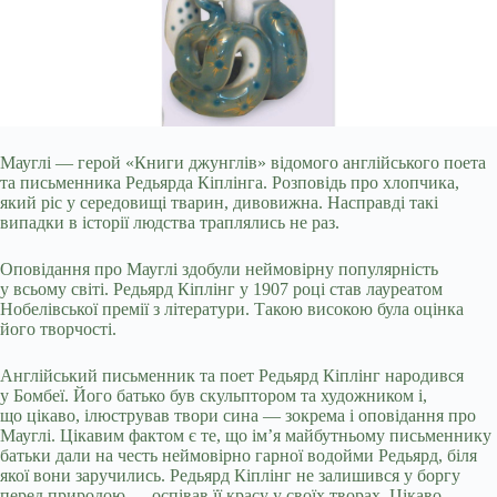
Мауглі — герой «Книги джунглів» відомого англійського поета
та письменника Редьярда Кіплінга. Розповідь про хлопчика,
який ріс у середовищі тварин,
дивовижна. Насправді такі
випадки в історії людства траплялись не раз.
Оповідання про Мауглі здобули неймовірну популярність
у всьому світі. Редьярд Кіплінг у 1907 році став лауреатом
Нобелівської премії з літератури. Такою високою була оцінка
його творчості.
Англійський письменник та поет Редьярд Кіплінг народився
у Бомбеї. Його батько був скульптором та художником і,
що цікаво, ілюстрував твори сина — зокрема і оповідання про
Мауглі. Цікавим фактом є те, що ім’я майбутньому письменнику
батьки дали на честь неймовірно гарної водойми Редьярд, біля
якої вони заручились. Редьярд Кіплінг не залишився у боргу
перед природою — оспівав її красу у своїх творах. Цікаво,