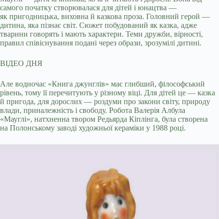
самого початку створювалася для дітей і юнацтва —
як пригодницька, виховна й казкова проза. Головний герой —
дитина, яка пізнає світ. Сюжет побудований як казка, адже
тварини говорять і мають характери. Теми дружби, вірності,
правил співіснування подані через образи, зрозумілі дитині.
ВІДЕО ДНЯ
Але водночас «Книга джунглів» має глибший, філософський
рівень, тому її перечитують у різному віці. Для дітей це — казка
й пригода, для дорослих — роздуми про закони світу, природу
влади, приналежність і свободу. Робота Валерія Албула
«Мауглі», натхненна твором Редьярда Кіплінга, була створена
на Полонському заводі художньої кераміки у 1988 році.