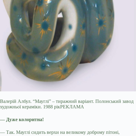
Валерій Албул. “Мауглі” – тиражний варіант. Полонський завод
художньої кераміки. 1988 рікРЕКЛАМА
— Дуже колоритна!
— Так. Мауглі сидить верхи на великому доброму пітоні,