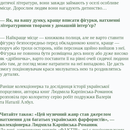
дитячої літератури, вони завжди займають у оселі особливе
місце. Дорослим людям вони нагадують дитинство…
— Як, на вашу думку, краще вписати фігурки, натхненні
літературними творами у домашній інтер’єр?
— Найкраще місце — книжкова полиця, але не варто ставити
фігурку безпосередньо перед обкладинкою книги, краще —
поруч або трохи осторонь, ніби персонаж щойно вийшов з неї.
Фігурка не повинна бути розміщена десь внизу або дуже високо
як «дрібничка», варто поставити її на рівні очей сидячої людини
або там, де погляд може натрапити на неї випадково. Це дасть
змогу поціновувачам краси милуватись нею та роздивлятись
у деталях.
Раніше колекціонерка та дослідниця історії української
порцеляни, авторка книг Людмила Карпінська-Романюк
розповіла про колоритну серію робіт подружжя Валерія
та Наталії Албул.
Читайте також: «Цей музичний жанр став джерелом
натхнення для багатьох українських фарфористів», —
колекціонерка Людмила Карпінська-Романюк
До речі, запрошуємо читачів «ФАКТІВ», які є поціновувачами