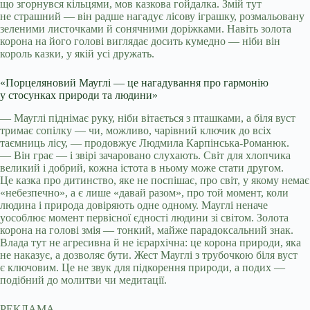
що згорнувся кільцями, мов казкова гойдалка. Змій тут
не страшний — він радше нагадує лісову іграшку, розмальовану
зеленими листочками й сонячними доріжками. Навіть золота
корона на його голові виглядає досить кумедно — ніби він
король казки, у якій усі дружать.
«Порцеляновий Мауглі — це нагадування про гармонію
у стосунках природи та людини»
— Мауглі піднімає руку, ніби вітається з пташками, а біля вуст
тримає сопілку — чи, можливо, чарівний ключик до всіх
таємниць лісу, — продовжує Людмила Карпінська-Романюк.
— Він грає — і звірі зачаровано слухають. Світ для хлопчика
великий і добрий, кожна істота в ньому може стати другом.
Це казка про дитинство, яке не поспішає, про світ, у якому немає
«небезпечно», а є лише «давай разом», про той момент, коли
людина і природа довіряють одне одному. Мауглі неначе
уособлює момент первісної єдності людини зі світом. Золота
корона на голові змія — тонкий, майже парадоксальний знак.
Влада тут не агресивна й не ієрархічна: це корона природи, яка
не наказує, а дозволяє бути. Жест Мауглі з трубочкою біля вуст
є ключовим. Це не звук для підкорення природи, а подих —
подібний до молитви чи медитації.
РЕКЛАМА