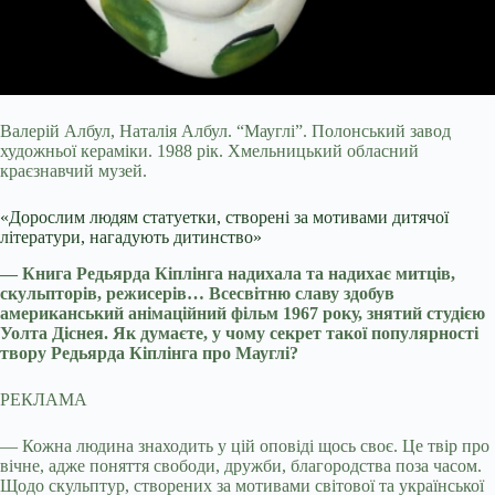
Валерій Албул, Наталія Албул. “Мауглі”. Полонський завод
художньої кераміки. 1988 рік. Хмельницький обласний
краєзнавчий музей.
«Дорослим людям статуетки, створені за мотивами дитячої
літератури, нагадують дитинство»
— Книга Редьярда Кіплінга надихала та надихає митців,
скульпторів, режисерів… Всесвітню славу здобув
американський анімаційний фільм 1967 року, знятий студією
Уолта Діснея. Як думаєте, у чому секрет такої популярності
твору Редьярда Кіплінга про Мауглі?
РЕКЛАМА
— Кожна людина знаходить у цій оповіді щось своє. Це твір про
вічне, адже поняття свободи, дружби, благородства поза часом.
Щодо скульптур, створених за мотивами світової та української