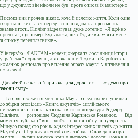
що у джунглях він ніколи не був, проте описав їх майстерно.
Письменник прожив цікаве, хоча й нелегке життя. Коли одна
із британських газет передчасно повідомила про смерть
знаменитості, Кіплінг відреагував дуже дотепно: «Я щойно
прочитав, що помер. Будь ласка, не забудьте вилучити мене
зі списку передплатників».
У інтерв’ю «ФАКТАМ» колекціонерка та дослідниця історії
української порцеляни, авторка книг Людмила Карпінська-
Романюк розповіла про втілення образу Мауглі у вітчизняній
порцеляні.
«Для дітей це казка й пригода, для дорослих — роздуми про
закони світу»
— Історія про життя хлопчика Мауглі серед тварин увійшла
до збірки оповідань «Книга джунглів» англійського
письменника і поета, класика світової літератури Редьярд
Кіплінга, — розповідає Людмила Карпінська-Романюк. — Від
моменту публікації вона здобула надзвичайну популярність.
Минуло понад сто років, однак інтерес юних читачів до життя
Мауглі у світі диких джунглів не слабшає. Оповідання про
Мауглі — дитяча книжка, хоча її читають і дорослі. Вона від