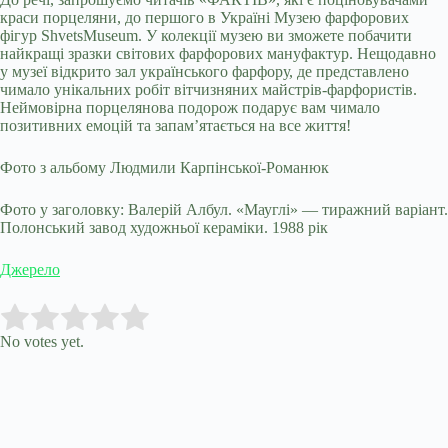
краси порцеляни, до першого в Україні Музею фарфорових
фігур ShvetsMuseum. У колекції музею ви зможете побачити
найкращі зразки світових фарфорових мануфактур. Нещодавно
у музеї відкрито зал українського фарфору, де представлено
чимало унікальних робіт вітчизняних майстрів-фарфористів.
Неймовірна порцелянова подорож подарує вам чимало
позитивних емоцій та запам’ятається на все життя!
Фото з альбому Людмили Карпінської-Романюк
Фото у заголовку: Валерій Албул. «Мауглі» — тиражний варіант.
Полонський завод художньої кераміки. 1988 рік
Джерело
Submit Rating
Rate this item:
No votes yet.