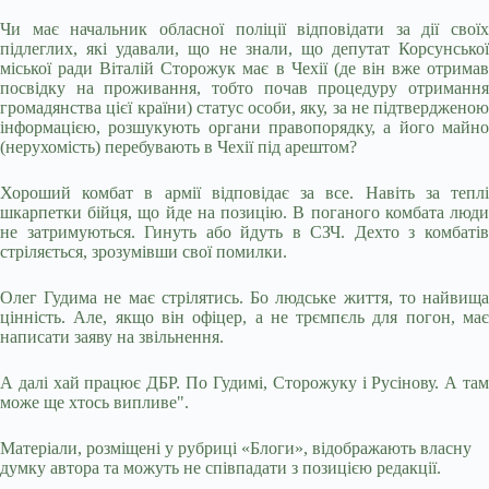
Чи має начальник обласної поліції відповідати за дії своїх
підлеглих, які удавали, що не знали, що депутат Корсунської
міської ради Віталій Сторожук має в Чехії (де він вже отримав
посвідку на проживання, тобто почав процедуру отримання
громадянства цієї країни) статус особи, яку, за не підтвердженою
інформацією, розшукують органи правопорядку, а його майно
(нерухомість) перебувають в Чехії під арештом?
Хороший комбат в армії відповідає за все. Навіть за теплі
шкарпетки бійця, що йде на позицію. В поганого комбата люди
не затримуються. Гинуть або йдуть в СЗЧ. Дехто з комбатів
стріляється, зрозумівши свої помилки.
Олег Гудима не має стрілятись. Бо людське життя, то найвища
цінність. Але, якщо він офіцер, а не трємпєль для погон, має
написати заяву на звільнення.
А далі хай працює ДБР. По Гудимі, Сторожуку і Русінову. А там
може ще хтось випливе".
Матеріали, розміщені у рубриці «Блоги», відображають власну
думку автора та можуть не співпадати з позицією редакції.