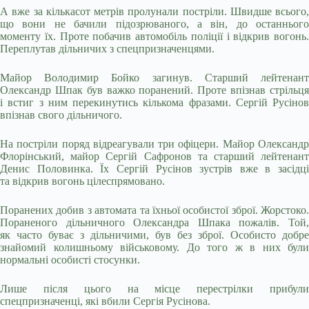
А вже за кількасот метрів пролунали постріли. Швидше всього,
що вони не бачили підозрюваного, а він, до останнього
моменту їх. Проте побачив автомобіль поліції і відкрив вогонь.
Переплутав дільничих з спецпризначенцями.
Майор Володимир Бойко загинув. Старший лейтенант
Олександр Шпак був важко поранений. Проте впізнав стрільця
і встиг з ним перекинутись кількома фразами. Сергій Русінов
впізнав свого дільничого.
На постріли поряд відреагували три офіцери. Майор Олександр
Флорінський, майор Сергій Сафронов та старший лейтенант
Денис Половинка. Їх Сергій Русінов зустрів вже в засідці
та відкрив вогонь цілеспрямовано.
Поранених добив з автомата та їхньої особистої зброї. Жорстоко.
Пораненого дільничного Олександра Шпака пожалів. Той,
як часто буває з дільничими, був без зброї. Особисто добре
знайомий колишньому військовому. До того ж в них були
нормальні особисті стосунки.
Лише після цього на місце перестрілки прибули
спецпризначенці, які вбили Сергія Русінова.