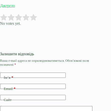
Джерело
Submit Rating
Rate this item:
No votes yet.
Залишити відповідь
Ваша e-mail адреса не оприлюднюватиметься.
Обов’язкові поля
позначені
*
Ім’я
*
Email
*
Сайт