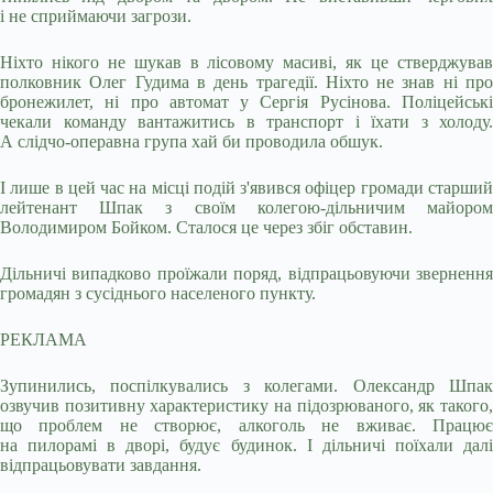
і не сприймаючи загрози.
Ніхто нікого не шукав в лісовому масиві, як це стверджував
полковник Олег Гудима в день трагедії. Ніхто не знав ні про
бронежилет, ні про автомат у Сергія Русінова. Поліцейські
чекали команду вантажитись в транспорт і їхати з холоду.
А слідчо-операвна група хай би проводила обшук.
І лише в цей час на місці подій з'явився офіцер громади старший
лейтенант Шпак з своїм колегою-дільничим майором
Володимиром Бойком. Сталося це через збіг обставин.
Дільничі випадково проїжали поряд, відпрацьовуючи звернення
громадян з сусіднього населеного пункту.
РЕКЛАМА
Зупинились, поспілкувались з колегами. Олександр Шпак
озвучив позитивну характеристику на підозрюваного, як такого,
що проблем не створює, алкоголь не вживає. Працює
на пилорамі в дворі, будує будинок. І дільничі поїхали далі
відпрацьовувати завдання.