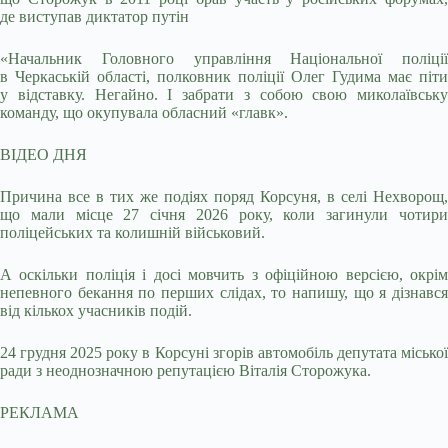
де виступав диктатор путін
«Начальник Головного управління Національної поліції
в Черкаській області, полковник поліції Олег Гудима має піти
у відставку. Негайно. І забрати з собою свою миколаївську
команду, що окупувала обласний «главк».
ВІДЕО ДНЯ
Причина все в тих же подіях поряд Корсуня, в селі Нехворощ,
що мали місце 27 січня 2026 року, коли загинули чотири
поліцейських та колишній військовий.
А оскільки поліція і досі мовчить з офіційною версією, окрім
непевного бекання по перших слідах, то напишу, що я дізнався
від кількох учасників подій.
24 грудня 2025 року в Корсуні згорів автомобіль депутата міської
ради з неоднозначною репутацією Віталія Сторожука.
РЕКЛАМА