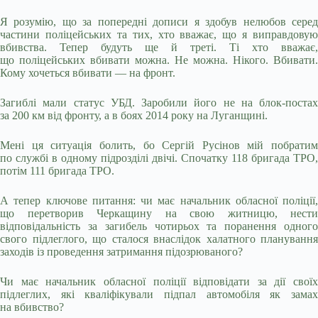
Я розумію, що за попередні дописи я здобув нелюбов серед
частини поліцейських та тих, хто вважає, що я виправдовую
вбивства. Тепер будуть ще й треті. Ті хто вважає,
що поліцейських вбивати можна. Не можна. Нікого. Вбивати.
Кому хочеться вбивати — на фронт.
Загиблі мали статус УБД. Заробили його не на блок-постах
за 200 км від фронту, а в боях 2014 року на Луганщині.
Мені ця ситуація болить, бо Сергій Русінов мій побратим
по службі в одному підрозділі двічі. Спочатку 118 бригада ТРО,
потім 111 бригада ТРО.
А тепер ключове питання: чи має начальник обласної поліції,
що перетворив Черкащину на свою житницю, нести
відповідальність за загибель чотирьох та поранення одного
свого підлеглого, що сталося внаслідок халатного планування
заходів із проведення затримання підозрюваного?
Чи має начальник обласної поліції відповідати за дії своїх
підлеглих, які кваліфікували підпал автомобіля як замах
на вбивство?