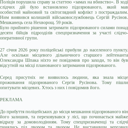
Поліція порушила справу за статтею «замах на вбивство». В ході
слідчих дій було встановлено підозрюваного, який мав
особистий майновий та світоглядний кофлікт з постраждалим.
Ним виявився колишній військовослужбовець Сергій Русінов.
Мешканець села Нехворощ. 59 років.
Було прийнято рішення затримати підозрюваного силами понад
десяти бійців підрозділів спецпризначення за участі слідчо-
оперативної групи.
27 січня 2026 року поліцейські прибули до населеного пункту.
Але оскільки місцевого дільничного старшого лейтенанта
Олександра Шпака ніхто не повідомив про заходи, то він був
відсутній на місці планованого затримання підозрюваного.
Серед присутніх не виявилось людини, яка знала місце
проживання підозрюваного Сергія Русінова. Тому пішли
опитувати місцевих. Хтось з них і повідомив його.
РЕКЛАМА
До прибуття поліцейських до місця мешкання підозрюваного він
його залишив, та переховувався у лісі, що починається майже
відразу за домоволодінням. Тому спецпризначенці та слідчі
тинялись під двором та двором. Не виставивши чергових