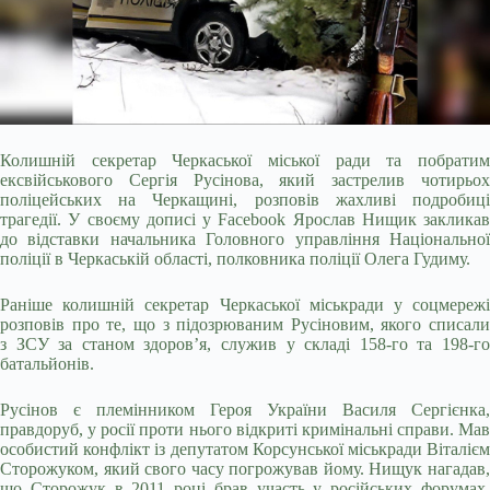
Колишній секретар Черкаської міської ради та побратим
ексвійськового Сергія Русінова, який застрелив чотирьох
поліцейських на Черкащині, розповів жахливі подробиці
трагедії. У своєму дописі у Facebook Ярослав Нищик закликав
до відставки начальника Головного управління Національної
поліції в Черкаській області, полковника поліції Олега Гудиму.
Раніше колишній секретар Черкаської міськради у соцмережі
розповів про те, що з підозрюваним Русіновим, якого списали
з ЗСУ за станом здоров’я, служив у складі 158-го та 198-го
батальйонів.
Русінов є племінником Героя України Василя Сергієнка,
правдоруб, у росії проти нього відкриті кримінальні справи. Мав
особистий конфлікт із депутатом Корсунської міськради Віталієм
Сторожуком, який свого часу погрожував йому. Нищук нагадав,
що Сторожук в 2011 році брав участь у російських форумах,