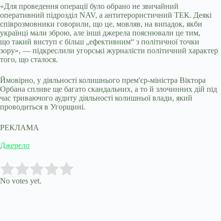
«Для проведення операції було обрано не звичайний
оперативний підрозділ NAV, а антитерористичний ТЕК. Деякі
співрозмовники говорили, що це, мовляв, на випадок, якби
українці мали зброю, але інші джерела пояснювали це тим,
що такий виступ є більш „ефективним“ з політичної точки
зору», — підкреслили угорські журналісти політичний характер
того, що сталося.
Ймовірно, у діяльності колишнього прем'єр-міністра Віктора
Орбана спливе ще багато скандальних, а то й злочинних дій під
час триваючого аудиту діяльності колишньої влади, який
проводиться в Угорщині.
РЕКЛАМА
Джерело
Submit Rating
Rate this item:
No votes yet.