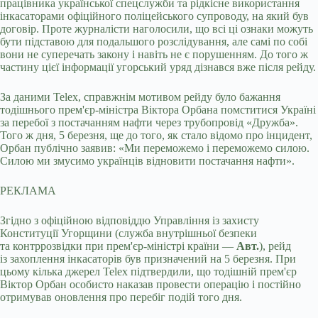
працівника української спецслужби та рідкісне використання
інкасаторами офіційного поліцейського супроводу, на який був
договір. Проте журналісти наголосили, що всі ці ознаки можуть
бути підставою для подальшого розслідування, але самі по собі
вони не суперечать закону і навіть не є порушенням. До того ж
частину цієї інформації угорський уряд дізнався вже після рейду.
За даними Telex, справжнім мотивом рейду було бажання
тодішнього прем'єр-міністра Віктора Орбана помститися Україні
за перебої з постачанням нафти через трубопровід «Дружба».
Того ж дня, 5 березня, ще до того, як стало відомо про інцидент,
Орбан публічно заявив: «Ми переможемо і переможемо силою.
Силою ми змусимо українців відновити постачання нафти».
РЕКЛАМА
Згідно з офіційною відповіддю Управління із захисту
Конституції Угорщини (служба внутрішньої безпеки
та контррозвідки при прем'єр-міністрі країни —
Авт.
), рейд
із захоплення інкасаторів був призначений на 5 березня. При
цьому кілька джерел Telex підтвердили, що тодішній прем'єр
Віктор Орбан особисто наказав провести операцію і постійно
отримував оновлення про перебіг подій того дня.