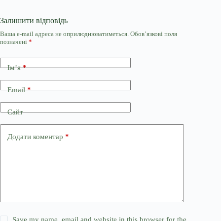
Залишити відповідь
Ваша e-mail адреса не оприлюднюватиметься.
Обов’язкові поля
позначені
*
Ім’я
*
Email
*
Сайт
Додати коментар
*
Save my name, email and website in this browser for the