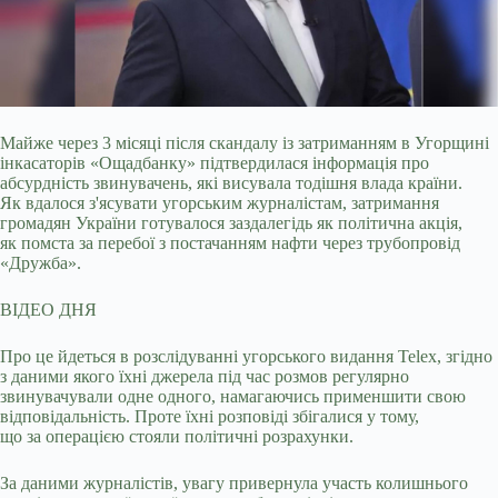
Майже через 3 місяці після скандалу із затриманням в Угорщині
інкасаторів «Ощадбанку» підтвердилася інформація про
абсурдність звинувачень, які висувала
тодішня влада країни.
Як вдалося з'ясувати угорським журналістам, затримання
громадян України готувалося заздалегідь як політична акція,
як помста за перебої з постачанням нафти через трубопровід
«Дружба».
ВІДЕО ДНЯ
Про це йдеться в розслідуванні угорського видання Telex, згідно
з даними якого їхні джерела під час розмов регулярно
звинувачували одне одного, намагаючись применшити свою
відповідальність. Проте їхні розповіді збігалися у тому,
що за операцією стояли політичні розрахунки.
За даними журналістів, увагу привернула участь колишнього