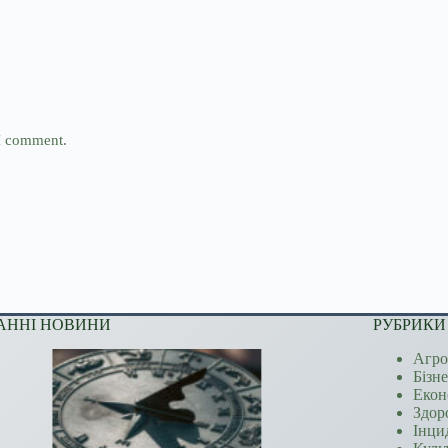
 I comment.
АННІ НОВИНИ
РУБРИКИ
Агро
Бізн
Екон
Здор
Інци