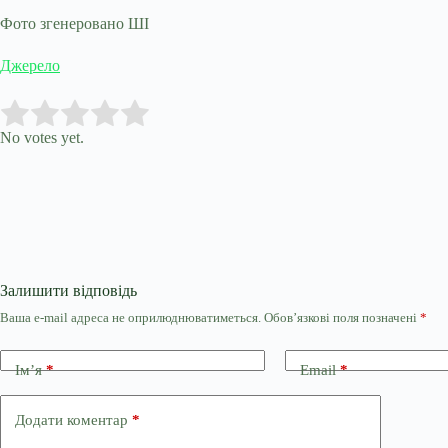
Фото згенеровано ШІ
Джерело
Submit Rating
Rate this item:
No votes yet.
Залишити відповідь
Ваша e-mail адреса не оприлюднюватиметься.
Обов’язкові поля позначені
*
Ім’я
*
Email
*
Додати коментар
*