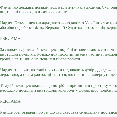
Фактично держава помилилася, а платити мала людина. Суд, одн
внутрішні прорахунки самого органу.
Нардеп Гетьманцев нагадує, що законодавство України чітко виз
або діяв недобросовісно. Верховний Суд неодноразово підтверд
РЕКЛАМА
За словами Данила Гетьманцева, подібні позови стають системни
внутрішні помилки. Розрахунок простий: значна частина пенсіонер
гроші, навіть якщо не повинен цього робити.
Нардеп зазначає, що такі практики підривають довіру до держав
державою, а потім раптом дізнається, що повинна повернути дес
Тому Гетьманцев вважає, що потрібно припинити практику масов
необхідно посилити внутрішній контроль у фонді, щоб подібні п
РЕКЛАМА
Раніше розповідали про те, що суд скасував скандальну постано