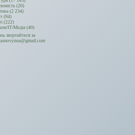
тура
(17 183)
хомість
(20)
тика
(2 234)
т
(94)
ті
(222)
ком/ІТ/Медіа
(40)
ань звертайтеся за
hasnovynua@gmail.com