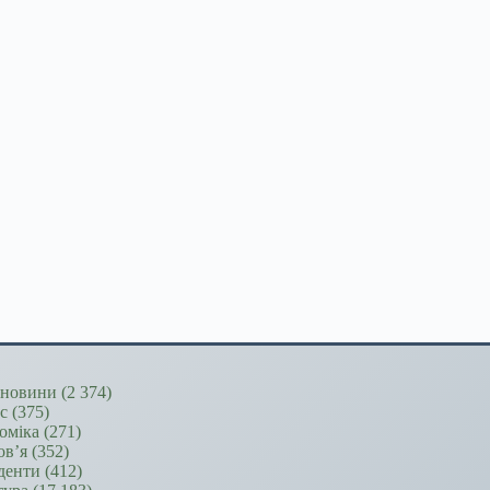
новини
(2 374)
ес
(375)
оміка
(271)
ов’я
(352)
денти
(412)