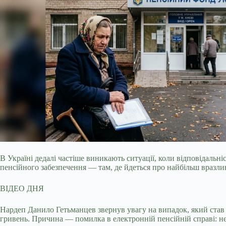
В Україні дедалі частіше виникають ситуації, коли відповідаль
пенсійного забезпечення — там, де йдеться про найбільш вразли
ВІДЕО ДНЯ
Нардеп Данило Гетьманцев звернув увагу на випадок, який став 
гривень. Причина — помилка в електронній пенсійній справі: н