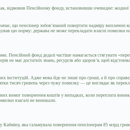
ак, відмовив Пенсійному фонду, встановивши очевидне: жодної 
начає, що пенсіонер зобов’язаний повертати надміру виплачені 
жував цю норму: держава не може перекладати власні помилки н
ми. Пенсійний фонд дедалі частіше намагається стягувати «пере
ів не має достатніх знань, ресурсів або здоров’я, щоб відстоюва
них інституцій. Адже мова йде не лише про гроші, а й про спра
ятки тисяч гривень через чужу помилку — це виглядає як перекла
их вимог повернення коштів у випадках, коли переплата виникла
омилки взагалі не виникали.
ву Кабміну, яка гальмувала повернення пенсіонерам 85 млрд грив