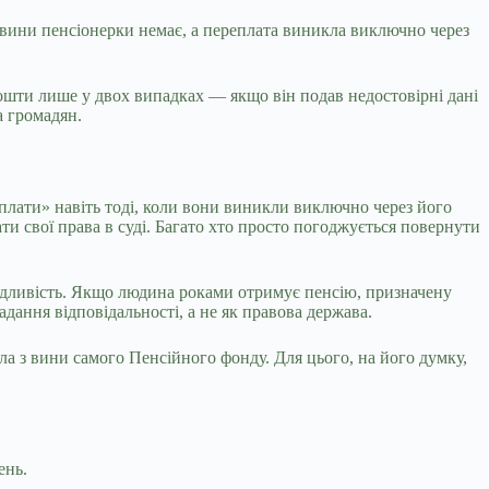
вини пенсіонерки немає, а переплата виникла виключно через
кошти лише у двох випадках — якщо він подав недостовірні дані
а громадян.
плати» навіть тоді, коли вони виникли виключно через його
ти свої права в суді. Багато хто просто погоджується повернути
ведливість. Якщо людина роками отримує пенсію, призначену
дання відповідальності, а не як правова держава.
 з вини самого Пенсійного фонду. Для цього, на його думку,
ень.