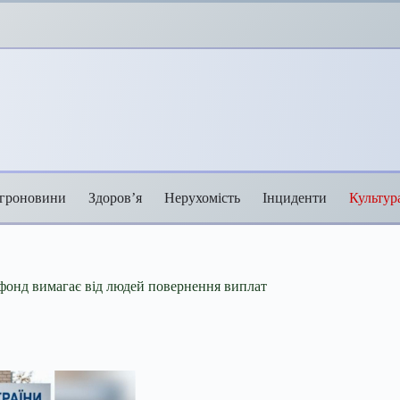
гроновини
Здоров’я
Нерухомість
Інциденти
Культур
фонд вимагає від людей повернення виплат