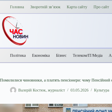
Перейти
до
Головна
Зворотній зв’язок
Карта сайту
Про сайт
вмісту
Політика
Економіка
Бізнес
Телеком/ІТ/Медіа
А
Помилилися чиновники, а платять пенсіонери: чому Пенсійний 
Валерій Костюк, журналіст
03.05.2026
Культура