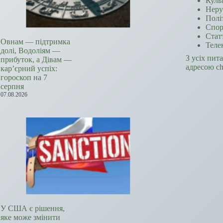
Куль
Неру
Полі
Спор
Стат
Овнам — підтримка
Теле
долі, Водоліям —
З усіх пит
прибуток, а Дівам —
адресою c
кар’єрний успіх:
гороскоп на 7
серпня
07.08.2026
У США є рішення,
яке може змінити