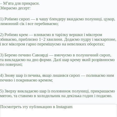
– М’ята для прикраси.
Збираємо десерт:
1) Робимо сироп — в чашу блендеру вкидаємо полуниці, цукор,
лимонний сік і все перебиваємо;
2) Робимо крем — вливаємо в тарілку вершки і міксером
збиваємо, приблизно 1−2 хвилини. Додаємо пудру і маскарпоне,
і все міксером гарно перемішуємо на невеликих оборотах;
3) Беремо печиво Савоярді — вмочуємо в полуничний сироп,
та викладаємо на дно форми. Далі шар крему який розрівнюємо
по поверхні;
4) Знову шар із печива, якщо лишився сироп — поливаємо ним
печиво і покриваємо кремом;
5) Зверху викладаємо шар із половинок полуниці, прикрашаємо
мятою, та ставимо в холодильник на декілька годин і подаємо.
Посмотреть эту публикацию в Instagram