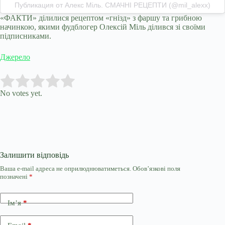
Публикация от Алекс Міль. СМАЧНІ РЕЦЕПТИ (@mil_alexx)
«ФАКТИ» ділилися рецептом «гнізд» з фаршу та грибною
начинкою, якими фудблогер Олексій Міль ділився зі своїми
підписниками.
Джерело
Submit Rating
Rate this item:
No votes yet.
Залишити відповідь
Ваша e-mail адреса не оприлюднюватиметься.
Обов’язкові поля
позначені
*
Ім’я
*