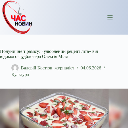
Перейти
до
вмісту
Полуничне тірамісу: «улюблений рецепт літа» від
відомого фудблогера Олексія Міля
Валерій Костюк, журналіст
04.06.2026
Культура