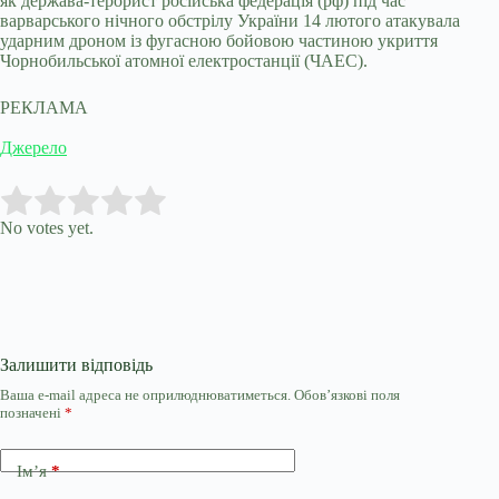
як держава-терорист російська федерація (рф) під час
варварського нічного обстрілу України 14 лютого атакувала
ударним дроном із фугасною бойовою частиною укриття
Чорнобильської атомної електростанції (ЧАЕС).
РЕКЛАМА
Джерело
Submit Rating
Rate this item:
No votes yet.
Залишити відповідь
Ваша e-mail адреса не оприлюднюватиметься.
Обов’язкові поля
позначені
*
Ім’я
*