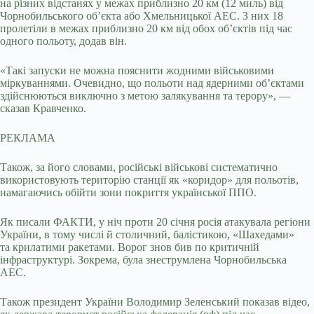
на різних відстанях у межах приблизно 20 км (12 миль) від
Чорнобильського об’єкта або Хмельницької АЕС. З них 18
пролетіли в межах приблизно 20 км від обох об’єктів під час
одного польоту, додав він.
«Такі запуски не можна пояснити жодними військовими
міркуваннями. Очевидно, що польоти над ядерними об’єктами
здійснюються виключно з метою залякування та терору», —
сказав Кравченко.
РЕКЛАМА
Також, за його словами, російські військові систематично
використовують територію станції як «коридор» для польотів,
намагаючись обійти зони покриття української ППО.
Як писали ФАКТИ, у ніч проти 20 січня росія атакувала регіони
України, в тому числі й столичний, балістикою, «Шахедами»
та крилатими ракетами. Ворог знов бив по критичній
інфраструктурі. Зокрема, була знеструмлена Чорнобильська
АЕС.
Також президент України Володимир Зеленський показав відео,