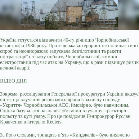
Україна готується відзначити 40-ту річницю Чорнобильської
катастрофи 1986 року. Проте держава-терорист не полишає своїх
спроб та неодноразово запускала безпілотники та
ракети
по траєкторії польоту поблизу Чорнобильської атомної
електростанції під час атак на Україну, що в рази підвищує ризик
великої аварії.
ВІДЕО ДНЯ
Зокрема, розслідування Генеральної прокуратури України вказує
на те, що влучання російського дрона в захисну споруду
«Укриття» Чорнобильської АЕС, ймовірно, було навмисним.
Оцінка базувалася на аналізі обставин влучання, траєкторії
польоту та куті удару. Про це повідомив Генпрокурор Руслан
Кравченко в інтерв'ю Reuters.
За його словами, тридцять п’ять «Кинджалів» було виявлено