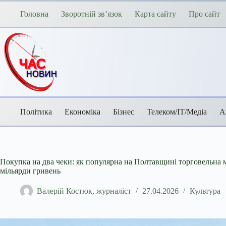
Перейти
до
Головна
Зворотній зв’язок
Карта сайту
Про сайт
вмісту
Політика
Економіка
Бізнес
Телеком/ІТ/Медіа
А
Покупка на два чеки: як популярна на Полтавщині торговельна
мільярди гривень
Валерій Костюк, журналіст
27.04.2026
Культура