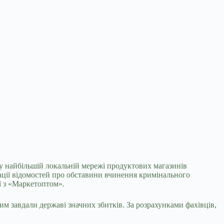
 у найбільшій локальній мережі продуктових
магазинів
сації відомостей про обставини вчинення кримінального
ї з «Маркетоптом».
м завдали державі значних збитків. За розрахунками фахівців,