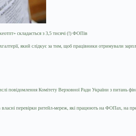
отпт» складається з 3,5 тисячі (!) ФОПів
хгалтерії, який слідкує за тим, щоб працівники отримували зарп
слі повідомлення Комітету Верховної Ради України з питань фіна
в власні перевірки ритейл-мереж, які працюють на ФОПах, на п