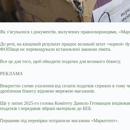
Як з’ясувалося з документів, вилучених правоохоронцями, «Марке
До речі, на кінцевий результат працює великий штат «чорної» бу
ФОПівця не перевищували встановлені законом ліміти.
Все це для того, щоб обходити податки для великого бізнесу.
РЕКЛАМА
Викриттю схеми ухилення від сплати податків сприяло в тому чи
дроблення бізнесу відомою мережею магазинів.
Ще у липні 2025-го голова Комітету Данило Гетманцев ініціюва
податків і передавав зібрані матеріали до БЕБ.
Першими під перевірки потрапили магазини «Маркетопт».