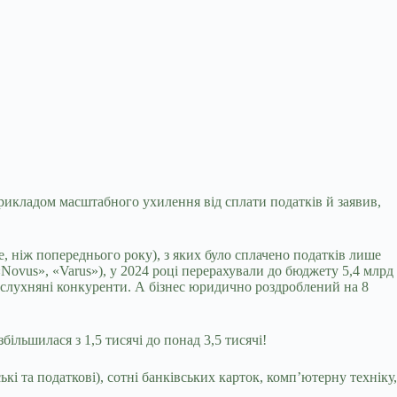
рикладом масштабного ухилення від сплати податків й заявив,
, ніж попереднього року), з яких було сплачено податків лише
«Novus», «Varus»), у 2024 році перерахували до бюджету 5,4 млрд
онослухняні конкуренти. А бізнес юридично роздроблений на 8
ільшилася з 1,5 тисячі до понад 3,5 тисячі!
кі та податкові), сотні банківських карток, комп’ютерну техніку,