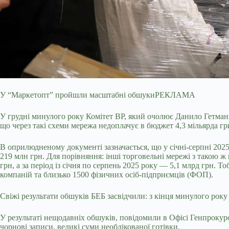
У “Маркетопт” пройшли масштабні обшуки
РЕКЛАМА
У грудні минулого року Комітет ВР, який очолює Данило Гетманц
що через такі схеми мережа недоплачує в бюджет 4,3 мільярда г
В оприлюдненому документі зазначається, що у січні-серпні 2025
219 млн грн. Для порівняння: інші торговельні мережі з такою ж 
грн, а за період із січня по серпень 2025 року — 5,1 млрд грн. 
компаній та близько 1500 фізичних осіб-підприємців (ФОП).
Свіжі результати обшуків БЕБ засвідчили: з кінця минулого року
У результаті нещодавніх обшуків, повідомили в Офісі Генпрокурор
чорнові записи, великі суми необлікованої готівки.