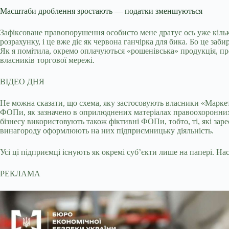
Масштаби дроблення зростають — податки зменшуються
Зафіксоване правопорушення особисто мене дратує ось уже кіль
розрахунку, і це вже діє як червона ганчірка для бика. Бо це за
Як я помітила, окремо оплачуються «рошенівська» продукція, про
власників торгової мережі.
ВІДЕО ДНЯ
Не можна сказати, що схема, яку застосовують власники «Марке
ФОПи, як зазначено в оприлюднених матеріалах правоохоронних о
бізнесу використовують також фіктивні ФОПи, тобто, ті, які зар
винагороду оформлюють на них підприємницьку діяльність.
Усі ці підприємці існують як окремі суб’єкти лише на папері. На
РЕКЛАМА