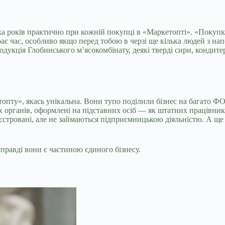
ка років практично при кожній покупці в «Маркетопті». «Покупк
бирає час, особливо якщо перед тобою в черзі ще кілька людей з 
дукція Глобинського м’ясокомбінату, деякі тверді сири, кондитер
топту», якась унікальна. Вони тупо поділили бізнес на багато 
рганів, оформлені на підставних осіб — як штатних працівників,
еєстровані, але не займаються підприємницькою діяльністю. А ще 
справді вони є частиною єдиного бізнесу.