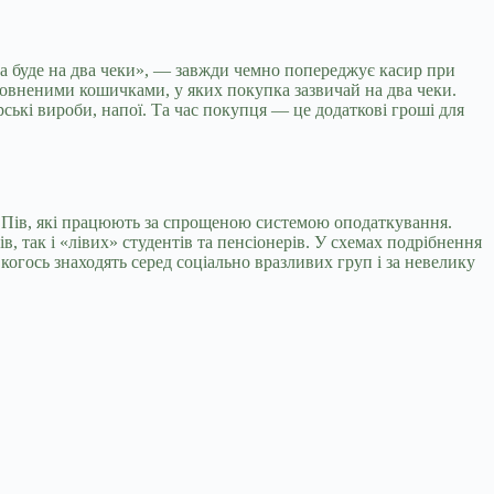
а буде на два чеки», — завжди чемно попереджує касир при
наповненими кошичками, у яких покупка зазвичай на два чеки.
ські вироби, напої. Та час покупця — це додаткові гроші для
ФОПів, які працюють за спрощеною системою оподаткування.
 так і «лівих» студентів та пенсіонерів. У схемах подрібнення
когось знаходять серед соціально вразливих груп і за невелику