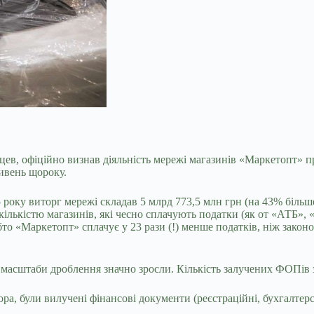
ев, офіційно визнав діяльність мережі магазинів «Маркетопт» п
ривень щороку.
 року виторг мережі складав 5 млрд 773,5 млн грн (на 43% більше
кількістю магазинів, які чесно сплачують податки (як от «АТБ», 
Тобто «Маркетопт» сплачує у 23 рази (!) менше податків, ніж зак
 масштаби дроблення значно зросли. Кількість залучених ФОПів зб
а, були вилучені фінансові документи (реєстраційні, бухгалтерсь