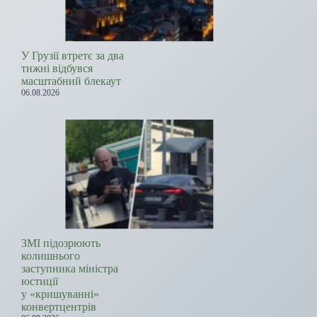
У Грузії втретє за два
тижні відбувся
масштабний блекаут
06.08.2026
ЗМІ підозрюють
колишнього
заступника міністра
юстиції
у «кришуванні»
конвертцентрів