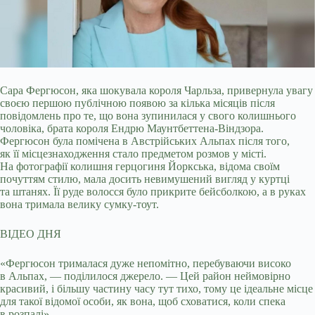
Сара Фергюсон, яка шокувала короля Чарльза, привернула увагу
своєю першою публічною появою за кілька місяців після
повідомлень про те, що вона зупинилася у свого
колишнього
чоловіка, брата короля Ендрю Маунтбеттена-Віндзора.
Фергюсон була помічена в Австрійських Альпах після того,
як її місцезнаходження стало предметом розмов у місті.
На фотографії колишня герцогиня Йоркська, відома своїм
почуттям стилю, мала досить невимушений вигляд у куртці
та штанях. Її руде волосся було прикрите бейсболкою, а в руках
вона тримала велику сумку-тоут.
ВІДЕО ДНЯ
«Фергюсон трималася дуже непомітно, перебуваючи високо
в Альпах, — поділилося джерело. — Цей район неймовірно
красивий, і більшу частину часу тут тихо, тому це ідеальне місце
для такої відомої особи, як вона, щоб сховатися, коли спека
в розпалі».