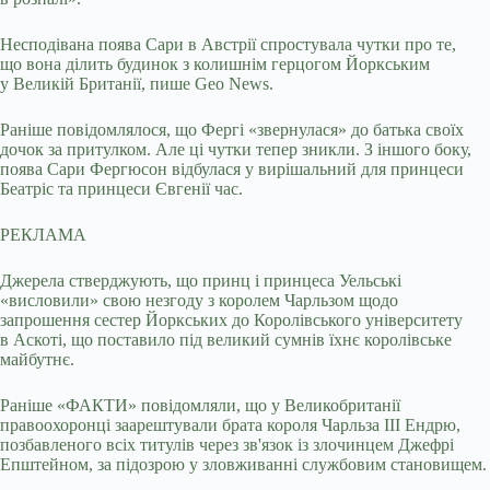
Несподівана поява Сари в Австрії спростувала чутки про те,
що вона ділить будинок з колишнім герцогом Йоркським
у Великій Британії, пише Geo News.
Раніше повідомлялося, що Фергі «звернулася» до батька своїх
дочок за притулком. Але ці чутки тепер зникли. З іншого боку,
поява Сари Фергюсон відбулася у вирішальний для принцеси
Беатріс та принцеси Євгенії час.
РЕКЛАМА
Джерела стверджують, що принц і принцеса Уельські
«висловили» свою незгоду з королем Чарльзом щодо
запрошення сестер Йоркських до Королівського університету
в Аскоті, що поставило під великий сумнів їхнє королівське
майбутнє.
Раніше «ФАКТИ» повідомляли, що у Великобританії
правоохоронці заарештували брата короля Чарльза III Ендрю,
позбавленого всіх титулів через зв'язок із злочинцем Джефрі
Епштейном, за підозрою у зловживанні службовим становищем.