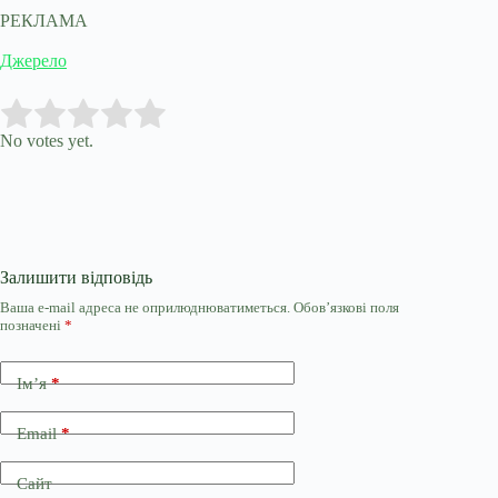
РЕКЛАМА
Джерело
Submit Rating
Rate this item:
No votes yet.
Залишити відповідь
Ваша e-mail адреса не оприлюднюватиметься.
Обов’язкові поля
позначені
*
Ім’я
*
Email
*
Сайт