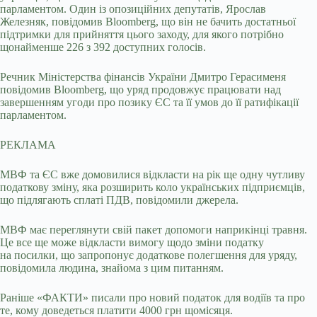
парламентом. Один із опозиційних депутатів, Ярослав
Железняк, повідомив Bloomberg, що він не бачить достатньої
підтримки для прийняття цього заходу, для якого потрібно
щонайменше 226 з 392 доступних голосів.
Речник Міністерства фінансів України Дмитро Герасименя
повідомив Bloomberg, що уряд продовжує працювати над
завершенням угоди про позику ЄС та її умов до її ратифікації
парламентом.
РЕКЛАМА
МВФ та ЄС вже домовилися відкласти на рік ще одну чутливу
податкову зміну, яка розширить коло українських підприємців,
що підлягають сплаті ПДВ, повідомили джерела.
МВФ має переглянути свій пакет допомоги наприкінці травня.
Це все ще може відкласти вимогу щодо зміни податку
на посилки, що запропонує додаткове полегшення для уряду,
повідомила людина, знайома з цим питанням.
Раніше «ФАКТИ» писали про новий податок для водіїв та про
те, кому доведеться платити 4000 грн щомісяця.