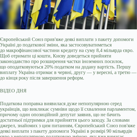
Європейський Союз прив'яже деякі виплати з пакету допомоги
Україні до податкової зміни, яка застосовуватиметься
до макрофінансової частини кредиту на суму 8,4
мільярда євро.
Щоб отримати ці кошти, Києву доведеться прийняти
законодавство про розширення частки іноземних посилок,
що оподатковуються 20% податком на додану вартість. Першу
виплату Україна отримає в червні, другу — у вересні, а третю —
до кінця року після завершення реформ.
ВІДЕО ДНЯ
Податкова поправка виявилася дуже непопулярною серед
українців, що викликає сумніви щодо її схвалення парламентом,
причому один опозиційний депутат заявив, що не бачить
достатньої підтримки для прийняття цього заходу. За словами
джерел, знайомих з цим питанням, Європейський Союз пов'яже
деякі виплати з пакету допомоги Україні в розмірі 90 мільярдів
євро з непопулярною податковою зміною, яку вже вимагає