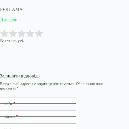
РЕКЛАМА
Джерело
Submit Rating
Rate this item:
No votes yet.
Залишити відповідь
Ваша e-mail адреса не оприлюднюватиметься.
Обов’язкові поля
позначені
*
Ім’я
*
Email
*