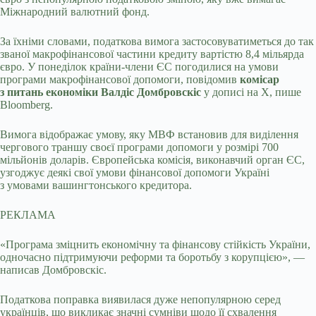
Міжнародний валютний фонд.
За їхніми словами, податкова вимога застосовуватиметься до так
званої макрофінансової частини кредиту вартістю 8,4 мільярда
євро. У понеділок країни-члени ЄС погодилися на умови
програми макрофінансової допомоги, повідомив
комісар
з питань економіки Валдіс Домбровскіс
у дописі на X, пише
Bloomberg.
Вимога відображає умову, яку МВФ встановив для виділення
чергового траншу своєї програми допомоги у розмірі 700
мільйонів доларів. Європейська комісія, виконавчий орган ЄС,
узгоджує деякі свої умови фінансової допомоги Україні
з умовами вашингтонського кредитора.
РЕКЛАМА
«Програма зміцнить економічну та фінансову стійкість України,
одночасно підтримуючи реформи та боротьбу з корупцією», —
написав Домбровскіс.
Податкова поправка виявилася дуже непопулярною серед
українців, що викликає значні сумніви щодо її схвалення