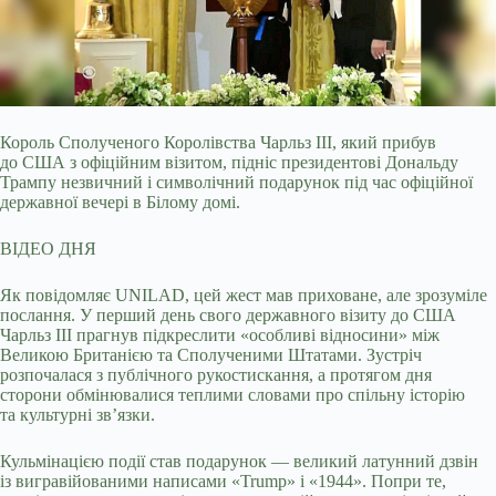
Король Сполученого Королівства Чарльз III, який прибув
до США з офіційним візитом, підніс президентові Дональду
Трампу незвичний і символічний подарунок під час
офіційної
державної вечері в Білому домі.
ВІДЕО ДНЯ
Як повідомляє UNILAD, цей жест мав приховане, але зрозуміле
послання. У перший день свого державного візиту до США
Чарльз III прагнув підкреслити «особливі відносини» між
Великою Британією та Сполученими Штатами. Зустріч
розпочалася з публічного рукостискання, а протягом дня
сторони обмінювалися теплими словами про спільну історію
та культурні зв’язки.
Кульмінацією події став подарунок — великий латунний дзвін
із вигравійованими написами «Trump» і «1944». Попри те,