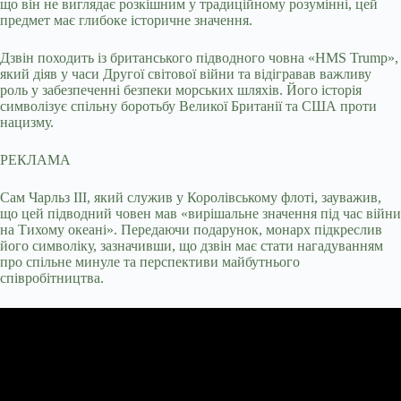
що він не виглядає розкішним у традиційному розумінні, цей
предмет має глибоке історичне значення.
Дзвін походить із британського підводного човна «HMS Trump»,
який діяв у часи Другої світової війни та відігравав важливу
роль у забезпеченні безпеки морських шляхів. Його історія
символізує спільну боротьбу Великої Британії та США проти
нацизму.
РЕКЛАМА
Сам Чарльз III, який служив у Королівському флоті, зауважив,
що цей підводний човен мав «вирішальне значення під час війни
на Тихому океані». Передаючи подарунок, монарх підкреслив
його символіку, зазначивши, що дзвін має стати нагадуванням
про спільне минуле та перспективи майбутнього
співробітництва.