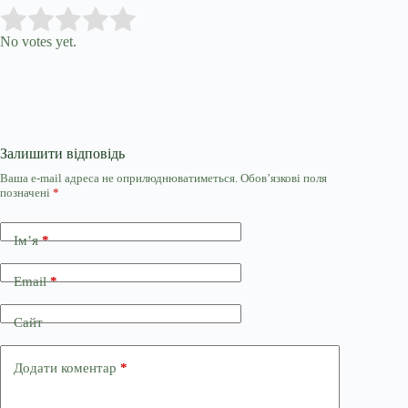
Submit Rating
Rate this item:
No votes yet.
Залишити відповідь
Ваша e-mail адреса не оприлюднюватиметься.
Обов’язкові поля
позначені
*
Ім’я
*
Email
*
Сайт
Додати коментар
*