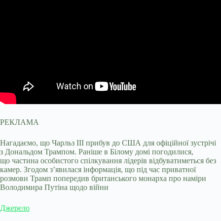
РЕКЛАМА
Нагадаємо, що Чарльз III прибув до США для офіційної зустрічі
з Дональдом Трампом. Раніше в Білому домі погодилися,
що частина особистого спілкування лідерів відбуватиметься без
камер. Згодом з’явилася інформація, що під час приватної
розмови Трамп попередив британського монарха про наміри
Володимира Путіна щодо війни
Джерело