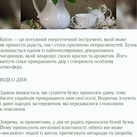
Квіти — це потужний енергетичний інструмент, який може
як принести радість, так і стати причиною неприємностей. Бузок
залишається одним із найпопулярніших
декоративних
чагарників, який зачаровує своєю красою та ароматом. Його
квітучі гілки прикрашають двір і створюють особливу
атмосферу.
ВІДЕО ДНЯ
Здавна вважається, що суцвіття бузку приносять удачу, тому
багато українців прикрашають ним свої оселі. Водночас існують
і давні народні застереження, які передавалися з покоління
в покоління.
Зокрема, за прикметами, у дім не радять приносити білий бузок.
Йому приписують негативні властивості: нібито він може
«виганяти» людей із житла, притягувати негаразди та хвороби,