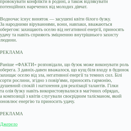
провокувати конфлікти в родині, а також відлякувати
потенційних наречених від молодих дівчат.
Водночас існує виняток — засушені квіти білого бузку.
За народними віруваннями, вони, навпаки, вважаються
оберегом: захищають оселю від негативної енергії, приносять
удачу та навіть сприяють зміцненню внутрішнього захисту
людини.
РЕКЛАМА
Раніше «ФАКТИ» розповідали, що бузок може виконувати роль
оберега. З давніх-давен вважалося, що кущ біля входу в будинок
захищає оселю від зла, негативної енергії та темних сил. Білі
сорти рослини, згідно з повір'ями, приносять гармонію,
душевний спокій і натхнення для реалізації талантів. Гілки
та олія бузку навіть використовувалися в магічних обрядах,
а композиції з квітів слугували своєрідним талісманом, який
оновлює енергію та приносить удачу.
РЕКЛАМА
Джерело