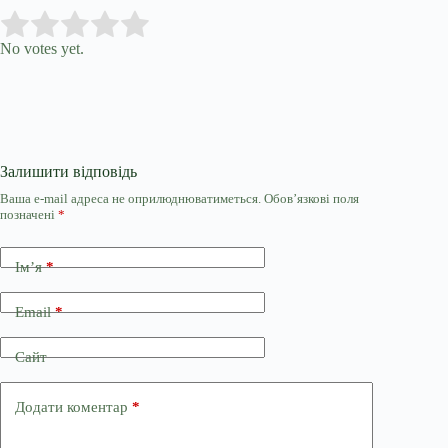
Submit Rating
Rate this item:
No votes yet.
Залишити відповідь
Ваша e-mail адреса не оприлюднюватиметься.
Обов’язкові поля
позначені
*
Ім’я
*
Email
*
Сайт
Додати коментар
*