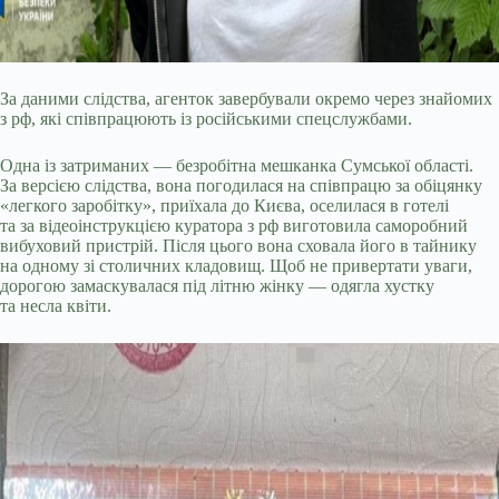
За даними слідства, агенток завербували окремо через знайомих
з рф, які співпрацюють із російськими спецслужбами.
Одна із затриманих — безробітна мешканка Сумської області.
За версією слідства, вона погодилася на співпрацю за обіцянку
«легкого заробітку», приїхала до Києва, оселилася в готелі
та за відеоінструкцією куратора з рф виготовила саморобний
вибуховий пристрій. Після цього вона сховала його в тайнику
на одному зі столичних кладовищ. Щоб не привертати уваги,
дорогою замаскувалася під літню жінку — одягла хустку
та несла квіти.