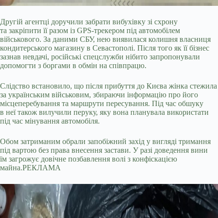
Другій агентці доручили забрати вибухівку зі схрону
та закріпити її разом із GPS-трекером під автомобілем
військового. За даними СБУ, нею виявилася колишня власниця
кондитерського магазину в Севастополі. Після того як її бізнес
зазнав невдачі, російські спецслужби нібито запропонували
допомогти з боргами в обмін на співпрацю.
Слідство встановило, що після прибуття до Києва жінка стежила
за українським військовим, збираючи інформацію про його
місцеперебування та маршрути пересування. Під час обшуку
в неї також вилучили перуку, яку вона планувала використати
під час мінування автомобіля.
Обом затриманим обрали запобіжний захід у вигляді тримання
під вартою без права внесення застави. У разі доведення вини
їм загрожує довічне позбавлення волі з конфіскацією
майна.РЕКЛАМА